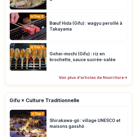
Top 2
Bœuf Hida (Gifu) : wagyu persillé à
Takayama
Top 3
Gohei-mochi (Gifu) : riz en
brochette, sauce sucrée-salée
Voir plus d'articles de Nourriture
→
Gifu × Culture Traditionnelle
Top 1
Shirakawa-gō : village UNESCO et
maisons gasshō