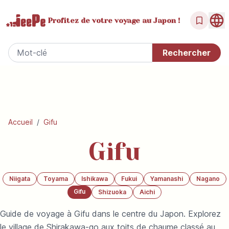
Profitez de votre
voyage au Japon !
Accueil
/
Gifu
Gifu
Niigata
Toyama
Ishikawa
Fukui
Yamanashi
Nagano
Gifu
Shizuoka
Aichi
Guide de voyage à Gifu dans le centre du Japon. Explorez
le village de Shirakawa-go aux toits de chaume classé au