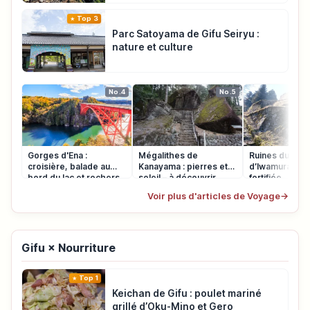
Top 3
Parc Satoyama de Gifu Seiryu :
nature et culture
No.4
No.5
Gorges d'Ena :
Mégalithes de
Ruines du châ
croisière, balade au
Kanayama : pierres et
d’Iwamura : vil
bord du lac et rochers
soleil – à découvrir
fortifiée
Voir plus d'articles de Voyage
→
Gifu × Nourriture
Top 1
Keichan de Gifu : poulet mariné
grillé d’Oku-Mino et Gero