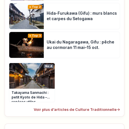
Top 2
Hida-Furukawa (Gifu) : murs blancs
et carpes du Setogawa
Top 3
Ukai du Nagaragawa, Gifu : pêche
au cormoran 11 mai–15 oct.
No.4
Takayama Sanmachi :
petit Kyoto de Hida –
repères utiles
Voir plus d'articles de Culture Traditionnelle
→