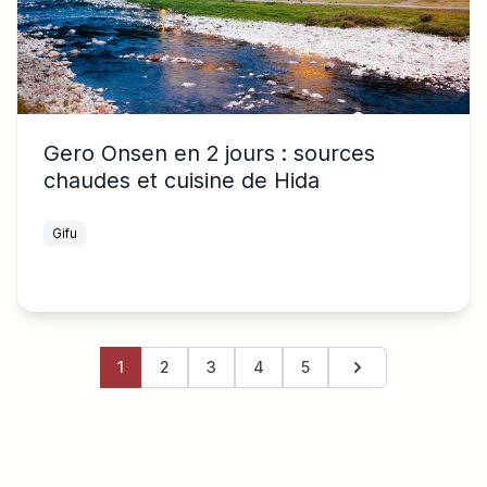
Gero Onsen en 2 jours : sources
chaudes et cuisine de Hida
Gifu
1
2
3
4
5
Page suivante