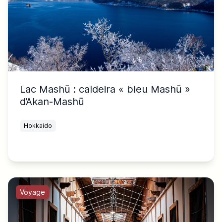
Lac Mashū : caldeira « bleu Mashū »
d’Akan-Mashū
Hokkaido
Voyage