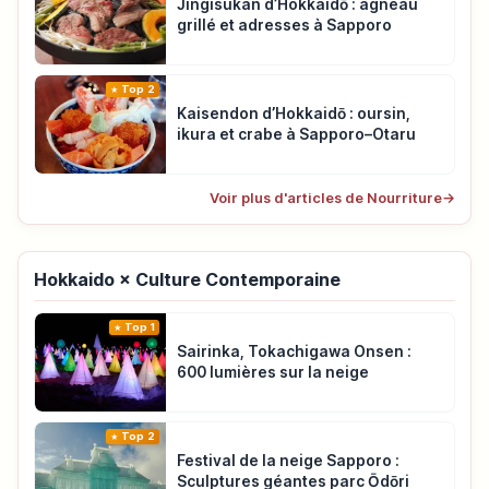
Jingisukan d’Hokkaidō : agneau
grillé et adresses à Sapporo
Top 2
Kaisendon d’Hokkaidō : oursin,
ikura et crabe à Sapporo–Otaru
Voir plus d'articles de Nourriture
→
Hokkaido × Culture Contemporaine
Top 1
Sairinka, Tokachigawa Onsen :
600 lumières sur la neige
Top 2
Festival de la neige Sapporo :
Sculptures géantes parc Ōdōri