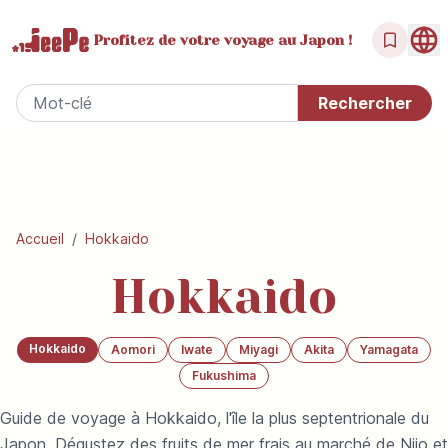
Profitez de votre
voyage au Japon !
Accueil
/
Hokkaido
Hokkaido
Hokkaido
Aomori
Iwate
Miyagi
Akita
Yamagata
Fukushima
Guide de voyage à Hokkaido, l'île la plus septentrionale du
Japon. Dégustez des fruits de mer frais au marché de Nijo et