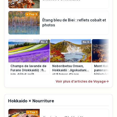
Top 3
Étang bleu de Biei : reflets cobalt et
photos
No.4
No.5
Champs de lavande de
Noboribetsu Onsen,
Mont Hakodate
Furano (Hokkaidō) : fin
Hokkaidō : Jigokudani
panorama noct
juin–début août
et 9 types d’eaux
téléphérique
Voir plus d'articles de Voyage
→
Hokkaido × Nourriture
Top 1