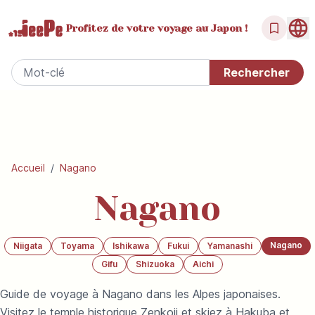
Profitez de votre
voyage au Japon !
Accueil
/
Nagano
Nagano
Nagano
Niigata
Toyama
Ishikawa
Fukui
Yamanashi
Gifu
Shizuoka
Aichi
Guide de voyage à Nagano dans les Alpes japonaises.
Visitez le temple historique Zenkoji et skiez à Hakuba et