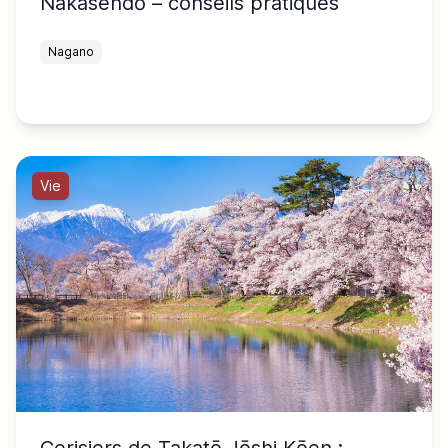
Nakasendō – conseils pratiques
Nagano
Vie
Cerisiers de Takatō Jōshi Kōen :