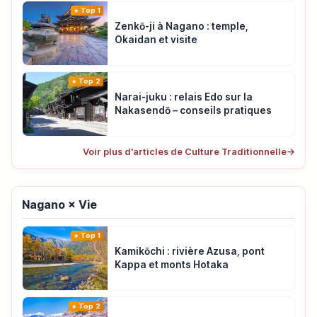
Top 1
Zenkō-ji à Nagano : temple,
Okaidan et visite
Top 2
Narai-juku : relais Edo sur la
Nakasendō – conseils pratiques
Voir plus d'articles de Culture Traditionnelle
→
Nagano × Vie
Top 1
Kamikōchi : rivière Azusa, pont
Kappa et monts Hotaka
Top 2