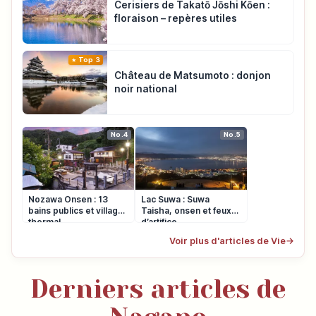
Cerisiers de Takatō Jōshi Kōen :
floraison – repères utiles
Top 3
Château de Matsumoto : donjon
noir national
No.4
No.5
Nozawa Onsen : 13
Lac Suwa : Suwa
bains publics et village
Taisha, onsen et feux
thermal
d’artifice
Voir plus d'articles de Vie
→
Derniers articles de