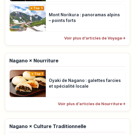
Top 3
Mont Norikura : panoramas alpins
– points forts
Voir plus d'articles de Voyage
→
Nagano × Nourriture
Top 1
Oyaki de Nagano : galettes farcies
et spécialité locale
Voir plus d'articles de Nourriture
→
Nagano × Culture Traditionnelle