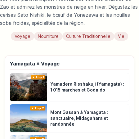
Zao et admirez les monstres de neige en hiver. Dégustez les
cerises Sato Nishiki, le bœuf de Yonezawa et les nouilles
soba froides, spécialités de la région.
Voyage
Nourriture
Culture Traditionnelle
Vie
Yamagata × Voyage
Top 1
Yamadera Risshakuji (Yamagata) :
1 015 marches et Godaido
Top 2
Mont Gassan à Yamagata :
sanctuaire, Midagahara et
randonnée