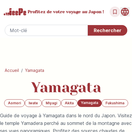
Profitez de votre
voyage au Japon !
Accueil
/
Yamagata
Yamagata
Yamagata
Aomori
Iwate
Miyagi
Akita
Fukushima
Guide de voyage à Yamagata dans le nord du Japon. Visitez
le temple Yamadera perché au sommet de la montagne avec
ses vues panoramiques. Profitez des sources chaudes de