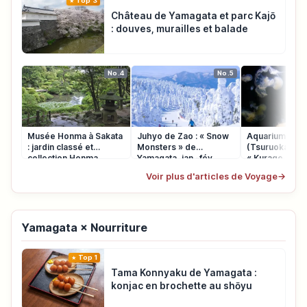
Top 3
Château de Yamagata et parc Kajō
: douves, murailles et balade
No.4
No.5
Musée Honma à Sakata
Juhyo de Zao : « Snow
Aquarium Kam
: jardin classé et
Monsters » de
(Tsuruoka, Yam
collection Honma
Yamagata, jan.-fév.
« Kurage Drea
Voir plus d'articles de Voyage
→
Yamagata × Nourriture
Top 1
Tama Konnyaku de Yamagata :
konjac en brochette au shōyu