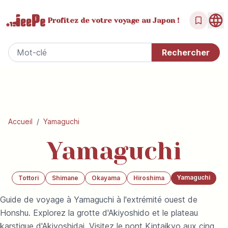
Profitez de votre
voyage au Japon !
Accueil
/
Yamaguchi
Yamaguchi
Yamaguchi
Tottori
Shimane
Okayama
Hiroshima
Guide de voyage à Yamaguchi à l'extrémité ouest de
Honshu. Explorez la grotte d'Akiyoshido et le plateau
karstique d'Akiyoshidai. Visitez le pont Kintaikyo aux cinq