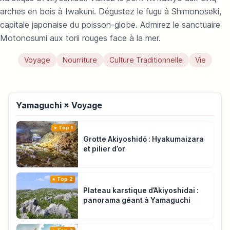
arches en bois à Iwakuni. Dégustez le fugu à Shimonoseki,
capitale japonaise du poisson-globe. Admirez le sanctuaire
Motonosumi aux torii rouges face à la mer.
Voyage
Nourriture
Culture Traditionnelle
Vie
Yamaguchi × Voyage
Top 1
Grotte Akiyoshidō : Hyakumaizara
et pilier d’or
Top 2
Plateau karstique d’Akiyoshidai :
panorama géant à Yamaguchi