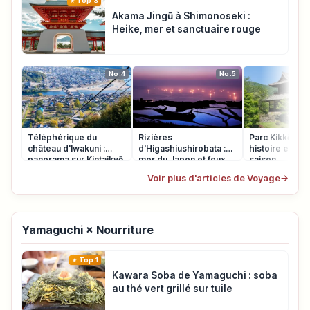
Top 3
Akama Jingū à Shimonoseki :
Heike, mer et sanctuaire rouge
No.4
No.5
Téléphérique du
Rizières
Parc Kikkō à Iw
château d'Iwakuni :
d'Higashiushirobata :
histoire et fle
panorama sur Kintaikyō
mer du Japon et feux
saison
de pêche
Voir plus d'articles de Voyage
→
Yamaguchi × Nourriture
Top 1
Kawara Soba de Yamaguchi : soba
au thé vert grillé sur tuile