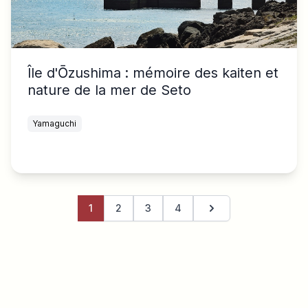
Île d'Ōzushima : mémoire des kaiten et
nature de la mer de Seto
Yamaguchi
1
2
3
4
Page suivante