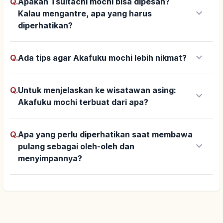
Q.
Apakah Tsuitachi mochi bisa dipesan?
keyboard_arrow_down
Kalau mengantre, apa yang harus
diperhatikan?
keyboard_arrow_down
Q.
Ada tips agar Akafuku mochi lebih nikmat?
Q.
Untuk menjelaskan ke wisatawan asing:
keyboard_arrow_down
Akafuku mochi terbuat dari apa?
Q.
Apa yang perlu diperhatikan saat membawa
keyboard_arrow_down
pulang sebagai oleh-oleh dan
menyimpannya?