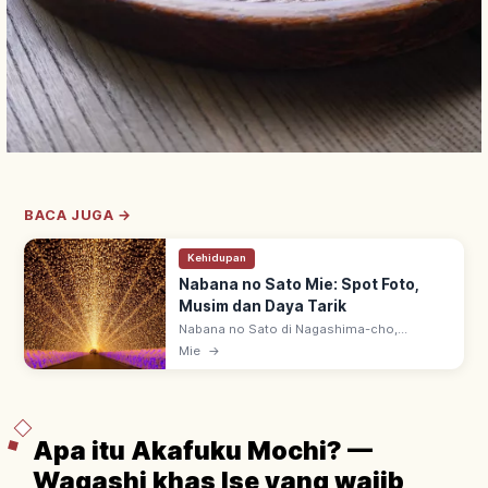
BACA JUGA →
Kehidupan
Nabana no Sato Mie: Spot Foto,
Musim dan Daya Tarik
Nabana no Sato di Nagashima-cho,
Kuwana, Mie: taman tema bunga 4 musim &
Mie
→
iluminasi musim dingin berskala besar. Bus
langsung dari Stasiun Kintetsu Nagashima.
Apa itu Akafuku Mochi? —
Wagashi khas Ise yang wajib