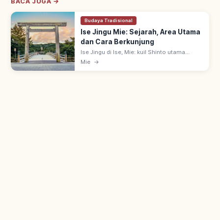
BACA JUGA →
Budaya Tradisional
Ise Jingu Mie: Sejarah, Area Utama
dan Cara Berkunjung
Ise Jingu di Ise, Mie: kuil Shinto utama
Jepang. Naiku (Kotaijingu) memuja
Mie
→
Amaterasu-Omikami; Geku memuja
Toyouke-Omikami. Shikinen Sengu tiap 20
tahun.