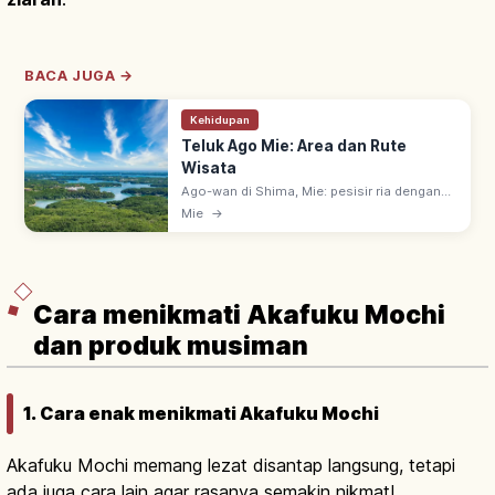
BACA JUGA →
Kehidupan
Teluk Ago Mie: Area dan Rute
Wisata
Ago-wan di Shima, Mie: pesisir ria dengan
pulau-pulau di Taman Nasional Ise-Shima.
Mie
→
Rakit budidaya mutiara; Yokoyama Tenbodai
140 m, panorama spektakuler teluk.
Cara menikmati Akafuku Mochi
dan produk musiman
1. Cara enak menikmati Akafuku Mochi
Akafuku Mochi memang lezat disantap langsung, tetapi
ada juga cara lain agar rasanya semakin nikmat!