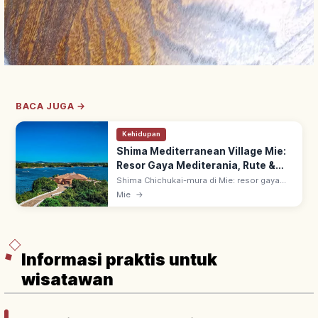
BACA JUGA →
Kehidupan
Shima Mediterranean Village Mie:
Resor Gaya Mediterania, Rute &
Sorotan
Shima Chichukai-mura di Mie: resor gaya
Mediterania ~10.000 tsubo dengan 5 zona
Mie
→
meniru Spanyol & Yunani. Dinding putih, atap
oranye; akomodasi & onsen alami.
Informasi praktis untuk
wisatawan