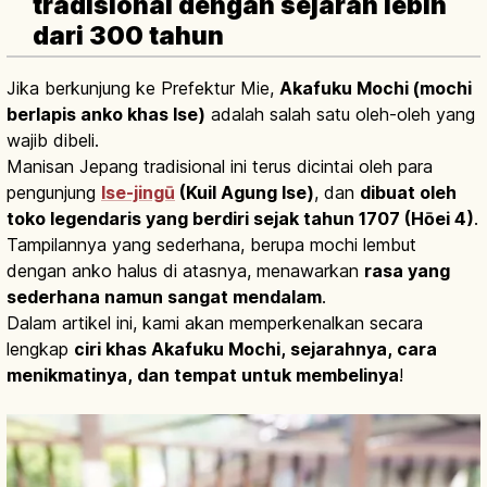
tradisional dengan sejarah lebih
dari 300 tahun
Jika berkunjung ke Prefektur Mie,
Akafuku Mochi (mochi
berlapis anko khas Ise)
adalah salah satu oleh-oleh yang
wajib dibeli.
Manisan Jepang tradisional ini terus dicintai oleh para
pengunjung
Ise-jingū
(Kuil Agung Ise)
, dan
dibuat oleh
toko legendaris yang berdiri sejak tahun 1707 (Hōei 4)
.
Tampilannya yang sederhana, berupa mochi lembut
dengan anko halus di atasnya, menawarkan
rasa yang
sederhana namun sangat mendalam
.
Dalam artikel ini, kami akan memperkenalkan secara
lengkap
ciri khas Akafuku Mochi, sejarahnya, cara
menikmatinya, dan tempat untuk membelinya
!