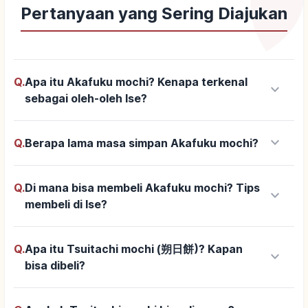
Pertanyaan yang Sering Diajukan
Q.
Apa itu Akafuku mochi? Kenapa terkenal
keyboard_arrow_down
sebagai oleh-oleh Ise?
keyboard_arrow_down
Q.
Berapa lama masa simpan Akafuku mochi?
Q.
Di mana bisa membeli Akafuku mochi? Tips
keyboard_arrow_down
membeli di Ise?
Q.
Apa itu Tsuitachi mochi (朔日餅)? Kapan
keyboard_arrow_down
bisa dibeli?