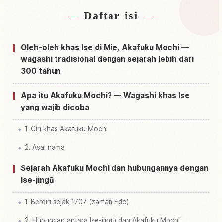
Daftar isi
Cari penginapan dekat Ise Shi
↗
Cari aktivitas di Ise Shi
↗
Oleh-oleh khas Ise di Mie, Akafuku Mochi —
wagashi tradisional dengan sejarah lebih dari
300 tahun
Apa itu Akafuku Mochi? — Wagashi khas Ise
yang wajib dicoba
1. Ciri khas Akafuku Mochi
2. Asal nama
Sejarah Akafuku Mochi dan hubungannya dengan
Ise-jingū
1. Berdiri sejak 1707 (zaman Edo)
2. Hubungan antara Ise-jingū dan Akafuku Mochi