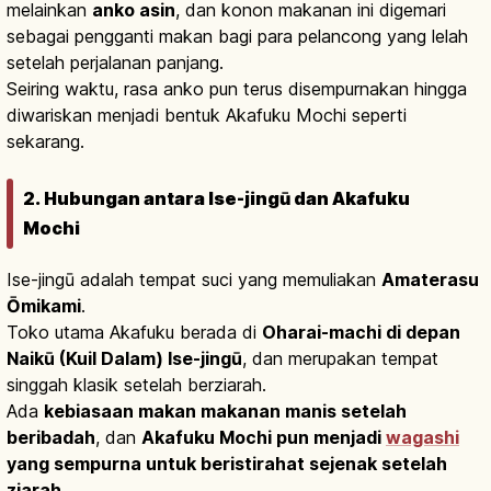
melainkan
anko asin
, dan konon makanan ini digemari
sebagai pengganti makan bagi para pelancong yang lelah
setelah perjalanan panjang.
Seiring waktu, rasa anko pun terus disempurnakan hingga
diwariskan menjadi bentuk Akafuku Mochi seperti
sekarang.
2. Hubungan antara Ise-jingū dan Akafuku
Mochi
Ise-jingū adalah tempat suci yang memuliakan
Amaterasu
Ōmikami
.
Toko utama Akafuku berada di
Oharai-machi di depan
Naikū (Kuil Dalam) Ise-jingū
, dan merupakan tempat
singgah klasik setelah berziarah.
Ada
kebiasaan makan makanan manis setelah
beribadah
, dan
Akafuku Mochi pun menjadi
wagashi
yang sempurna untuk beristirahat sejenak setelah
ziarah
.