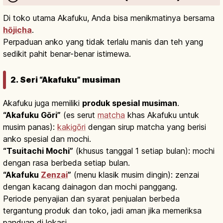
Di toko utama Akafuku, Anda bisa menikmatinya bersama
hōjicha
.
Perpaduan anko yang tidak terlalu manis dan teh yang
sedikit pahit benar-benar istimewa.
2. Seri “Akafuku” musiman
Akafuku juga memiliki
produk spesial musiman
.
“Akafuku Gōri”
(es serut
matcha
khas Akafuku untuk
musim panas):
kakigōri
dengan sirup matcha yang berisi
anko spesial dan mochi.
“Tsuitachi Mochi”
(khusus tanggal 1 setiap bulan): mochi
dengan rasa berbeda setiap bulan.
“Akafuku
Zenzai
”
(menu klasik musim dingin): zenzai
dengan kacang dainagon dan mochi panggang.
Periode penyajian dan syarat penjualan berbeda
tergantung produk dan toko, jadi aman jika memeriksa
panduan di lokasi.