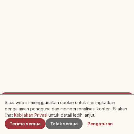
Situs web ini menggunakan cookie untuk meningkatkan
Bersponsor
pengalaman pengguna dan mempersonalisasi konten. Silakan
Terdekat
Rencanakan perjalanan ke Ise Shi
lihat
Kebijakan Privasi
untuk detail lebih lanjut.
Terima semua
Tolak semua
Pengaturan
Menginap di dekatnya membuat wisata lebih mudah. Lihat juga
pengalaman lokal.