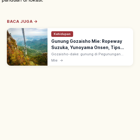
BACA JUGA →
Kehidupan
Gunung Gozaisho Mie: Ropeway
Suzuka, Yunoyama Onsen, Tips
Berkunjung
Gozaisho-dake: gunung di Pegunungan
Suzuka, Komono-cho, Mie. Ropeway wisata
Mie
→
mengantar ke puncak; pemandangan empat
musim & Yunoyama Onsen di kaki gunung.