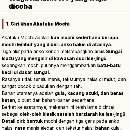
dicoba
1. Ciri khas Akafuku Mochi
Akafuku Mochi adalah
kue mochi sederhana berupa
mochi lembut yang diberi anko halus di atasnya
.
Tiga alur pada anko konon melambangkan
arus Sungai
Isuzu yang mengalir di kawasan suci Ise-jingū
,
sedangkan mochi putihnya menggambarkan
batu-batu
kecil di dasar sungai
.
Rasanya tidak terlalu manis, teksturnya halus di mulut, dan
sangat cocok dipadukan dengan teh.
Bahan utamanya adalah
gula, kacang azuki, dan beras
ketan
, dibuat dari bahan-bahan sederhana.
Berkat kelezatannya, makanan ini telah lama dicintai
sebagai
oleh-oleh klasik setelah berziarah ke Ise-jingū
.
Detail ciri:
bentuk
mochi dengan tiga garis pada anko
halus;
rasa
manis elegan dan tekstur halus;
bahan
gula,