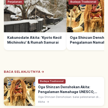
Perjalanan
Budaya Tradisional
Kakunodate Akita: 'Kyoto Kecil
Oga Shinzan Denshok
Michinoku' & Rumah Samurai
Pengalaman Namaha
UNESCO, Rute & Soro
BACA SELANJUTNYA →
Budaya Tradisional
Oga Shinzan Denshokan Akita:
Pengalaman Namahage UNESCO,
Rute & Sorotan
Oga Shinzan Denshokan: balai pelestarian di
Semenanjung Oga, Akita untuk merasakan
Akita
→
tradisi Namahage—raihoshin Tahun Baru
bertopeng menakutkan. Warisan UNESCO.