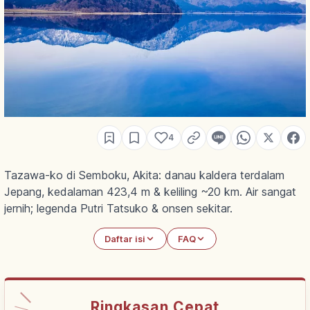
4
Tazawa-ko di Semboku, Akita: danau kaldera terdalam
Jepang, kedalaman 423,4 m & keliling ~20 km. Air sangat
jernih; legenda Putri Tatsuko & onsen sekitar.
Daftar isi
FAQ
Ringkasan Cepat