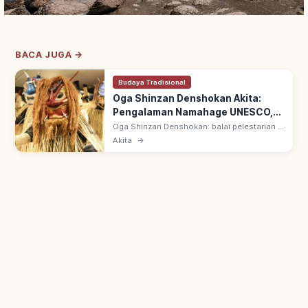
BACA JUGA →
Budaya Tradisional
Oga Shinzan Denshokan Akita:
Pengalaman Namahage UNESCO,
Rute & Sorotan
Oga Shinzan Denshokan: balai pelestarian di
Semenanjung Oga, Akita untuk merasakan
Akita
→
tradisi Namahage—raihoshin Tahun Baru
bertopeng menakutkan. Warisan UNESCO.