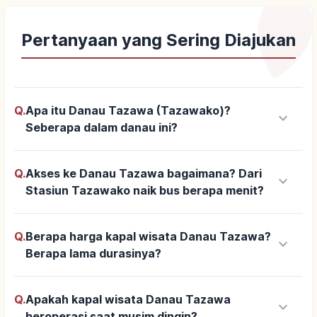
Pertanyaan yang Sering Diajukan
Q.
Apa itu Danau Tazawa (Tazawako)?
keyboard_arrow_down
Seberapa dalam danau ini?
Q.
Akses ke Danau Tazawa bagaimana? Dari
keyboard_arrow_down
Stasiun Tazawako naik bus berapa menit?
Q.
Berapa harga kapal wisata Danau Tazawa?
keyboard_arrow_down
Berapa lama durasinya?
Q.
Apakah kapal wisata Danau Tazawa
keyboard_arrow_down
beroperasi saat musim dingin?