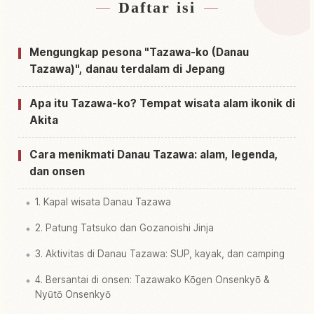
Daftar isi
Cari penginapan dekat Danau Lake Tazawa
↗
Cari aktivitas di Danau Lake Tazawa
↗
Mengungkap pesona "Tazawa-ko (Danau
Tazawa)", danau terdalam di Jepang
Apa itu Tazawa-ko? Tempat wisata alam ikonik di
Akita
Cara menikmati Danau Tazawa: alam, legenda,
dan onsen
1. Kapal wisata Danau Tazawa
2. Patung Tatsuko dan Gozanoishi Jinja
3. Aktivitas di Danau Tazawa: SUP, kayak, dan camping
4. Bersantai di onsen: Tazawako Kōgen Onsenkyō &
Nyūtō Onsenkyō