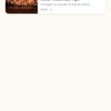
Omagari no Hanabi di Daisen, Akita:
Kompetisi Kembang Api Nasional. Salah
Akita
→
satu dari 3 Festival Kembang Api Besar
Jepang, tiap Sabtu terakhir Agustus.