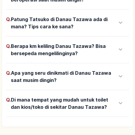
Q.
Patung Tatsuko di Danau Tazawa ada di
keyboard_arrow_down
mana? Tips cara ke sana?
Q.
Berapa km keliling Danau Tazawa? Bisa
keyboard_arrow_down
bersepeda mengelilinginya?
Q.
Apa yang seru dinikmati di Danau Tazawa
keyboard_arrow_down
saat musim dingin?
Q.
Di mana tempat yang mudah untuk toilet
keyboard_arrow_down
dan kios/toko di sekitar Danau Tazawa?