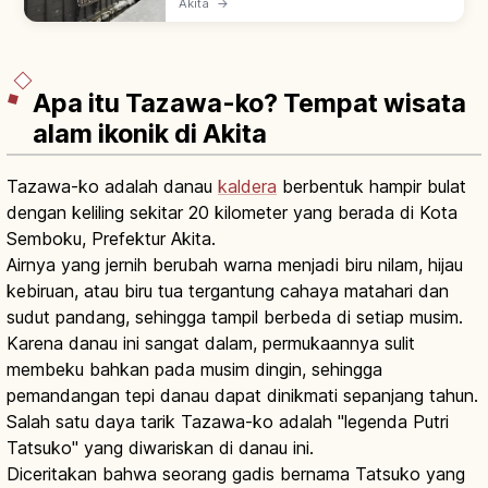
Akita
→
Bukeyashiki-dori—Kawasan Pelestarian
Bangunan Tradisional. Sakura shidare semi.
Apa itu Tazawa-ko? Tempat wisata
alam ikonik di Akita
Tazawa-ko adalah danau
kaldera
berbentuk hampir bulat
dengan keliling sekitar 20 kilometer yang berada di Kota
Semboku, Prefektur Akita.
Airnya yang jernih berubah warna menjadi biru nilam, hijau
kebiruan, atau biru tua tergantung cahaya matahari dan
sudut pandang, sehingga tampil berbeda di setiap musim.
Karena danau ini sangat dalam, permukaannya sulit
membeku bahkan pada musim dingin, sehingga
pemandangan tepi danau dapat dinikmati sepanjang tahun.
Salah satu daya tarik Tazawa-ko adalah "legenda Putri
Tatsuko" yang diwariskan di danau ini.
Diceritakan bahwa seorang gadis bernama Tatsuko yang