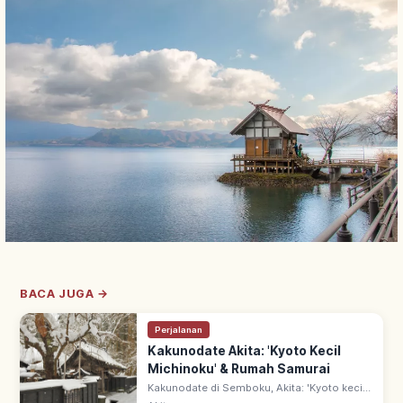
BACA JUGA →
Perjalanan
Kakunodate Akita: 'Kyoto Kecil
Michinoku' & Rumah Samurai
Kakunodate di Semboku, Akita: 'Kyoto kecil
Michinoku' dengan rumah samurai di