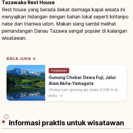
Tazawako Rest House
Rest house yang berada dekat dermaga kapal wisata ini
menyajikan hidangan dengan bahan lokal seperti kiritanpo
nabe dan Inaniwa udon. Makan siang sambil melihat
pemandangan Danau Tazawa sangat populer di kalangan
wisatawan.
BACA JUGA →
Perjalanan
Gunung Chokai: Dewa Fuji, Jalur
Alam Akita-Yamagata
Chokai-san: gunung api strato 2.236 m di
perbatasan Akita & Yamagata, dijuluki 'Dewa
Akita
→
Fuji'. Salah satu 100 Gunung Terbaik Jepang
dengan pemandangan empat musim.
Informasi praktis untuk wisatawan