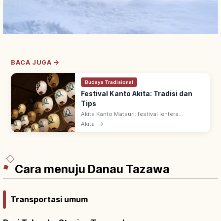
BACA JUGA →
Budaya Tradisional
Festival Kanto Akita: Tradisi dan
Tips
Akita Kanto Matsuri: festival lentera
tradisional tiap 3–6 Agustus di Akita. Salah
Akita
→
satu Tiga Festival Besar Tohoku; ritual
panen melimpah & terhindar penyakit.
Cara menuju Danau Tazawa
Transportasi umum