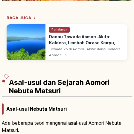
BACA JUGA →
Perjalanan
Danau Towada Aomori-Akita:
Kaldera, Lembah Oirase Keiryu,
Pemandangan & Akses
Towada-ko di Aomori-Akita: danau kaldera
vulkanik. 'Towadako & Oirase Keiryu'
Aomori
→
Pemandangan Indah Khusus & Monumen
Alam, Taman Nasional Towada-
Hachimantai.
Asal-usul dan Sejarah Aomori
Nebuta Matsuri
Asal-usul Nebuta Matsuri
Ada beberapa teori mengenai asal-usul Aomori Nebuta
Matsuri.