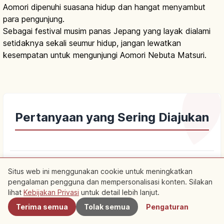
Aomori dipenuhi suasana hidup dan hangat menyambut
para pengunjung.
Sebagai festival musim panas Jepang yang layak dialami
setidaknya sekali seumur hidup, jangan lewatkan
kesempatan untuk mengunjungi Aomori Nebuta Matsuri.
Pertanyaan yang Sering Diajukan
Q.
Kapan jadwal dan jam Aomori Nebuta
keyboard_arrow_down
Situs web ini menggunakan cookie untuk meningkatkan
Matsuri?
pengalaman pengguna dan mempersonalisasi konten. Silakan
Terdekat
lihat
Kebijakan Privasi
untuk detail lebih lanjut.
Terima semua
Tolak semua
Pengaturan
Q.
Bagaimana cara ikut sebagai Haneto
keyboard_arrow_down
(penari/pelompat) di Aomori Nebuta