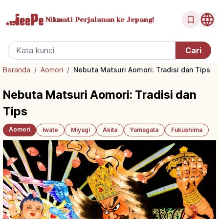
Nikmati Perjalanan
ke Jepang!
Beranda
/
Aomori
/
Nebuta Matsuri Aomori: Tradisi dan Tips
Nebuta Matsuri Aomori: Tradisi dan
Tips
Aomori
Iwate
Miyagi
Akita
Yamagata
Fukushima