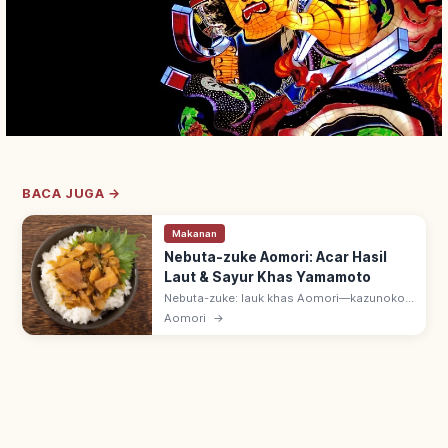
BACA JUGA →
Makanan
Nebuta-zuke Aomori: Acar Hasil
Laut & Sayur Khas Yamamoto
Nebuta-zuke: lauk khas Aomori—kazunoko,
surume, kombu, daikon & mentimun
Aomori
→
direndam saus kecap. Long seller
Yamamoto Shokuhin; nama dari Aomori
Nebuta Matsuri.