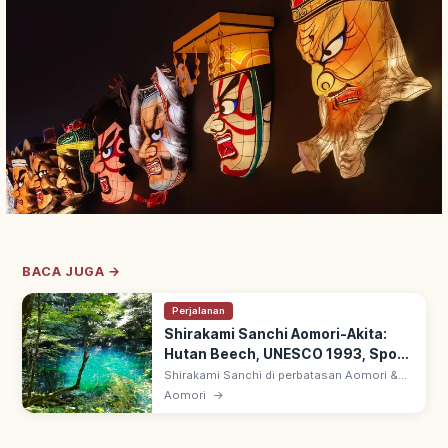
BACA JUGA →
Perjalanan
Shirakami Sanchi Aomori-Akita:
Hutan Beech, UNESCO 1993, Spot
Utama
Shirakami Sanchi di perbatasan Aomori &
Akita: ~1.300 km² hutan beech perawan.
Aomori
→
Warisan Alam UNESCO 1993 bersama
Yakushima—situs pertama Jepang.