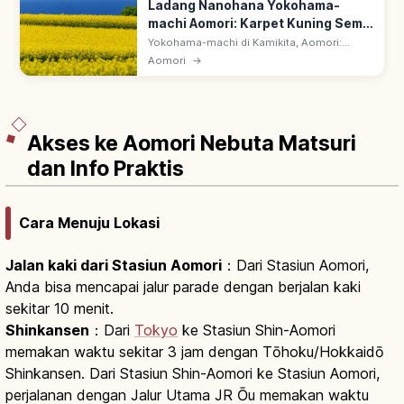
Ladang Nanohana Yokohama-
machi Aomori: Karpet Kuning Semi,
Rute Wisata
Yokohama-machi di Kamikita, Aomori:
daerah penghasil nanohana di pangkal
Aomori
→
Semenanjung Shimokita. Hamparan kuning
karpet emas; Nanohana Festival semi
tahunan.
Akses ke Aomori Nebuta Matsuri
dan Info Praktis
Cara Menuju Lokasi
Jalan kaki dari Stasiun Aomori
：Dari Stasiun Aomori,
Anda bisa mencapai jalur parade dengan berjalan kaki
sekitar 10 menit.
Shinkansen
：Dari
Tokyo
ke Stasiun Shin-Aomori
memakan waktu sekitar 3 jam dengan Tōhoku/Hokkaidō
Shinkansen. Dari Stasiun Shin-Aomori ke Stasiun Aomori,
perjalanan dengan Jalur Utama JR Ōu memakan waktu