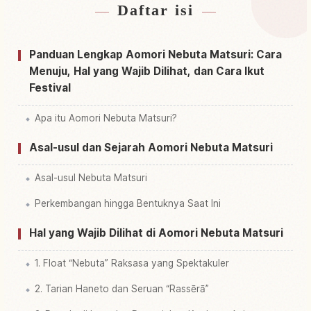
Daftar isi
Cari penginapan dekat Festival Aomori Nebuta
↗
Cari aktivitas di Festival Aomori Nebuta
↗
Panduan Lengkap Aomori Nebuta Matsuri: Cara
Menuju, Hal yang Wajib Dilihat, dan Cara Ikut
Festival
Apa itu Aomori Nebuta Matsuri?
Asal-usul dan Sejarah Aomori Nebuta Matsuri
Asal-usul Nebuta Matsuri
Perkembangan hingga Bentuknya Saat Ini
Hal yang Wajib Dilihat di Aomori Nebuta Matsuri
1. Float “Nebuta” Raksasa yang Spektakuler
2. Tarian Haneto dan Seruan “Rassērā”