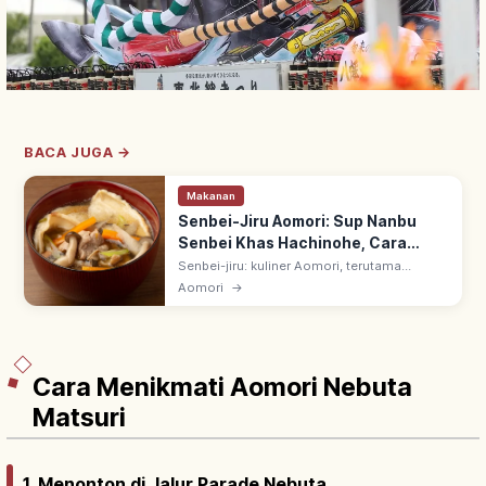
BACA JUGA →
Makanan
Senbei-Jiru Aomori: Sup Nanbu
Senbei Khas Hachinohe, Cara
Menikmati
Senbei-jiru: kuliner Aomori, terutama
Hachinohe—sup berkuah dengan Nanbu
Aomori
→
senbei khusus (kayaki). Tetap kenyal saat
direbus; 100 Hidangan Lokal Nasional
Jepang.
Cara Menikmati Aomori Nebuta
Matsuri
1. Menonton di Jalur Parade Nebuta