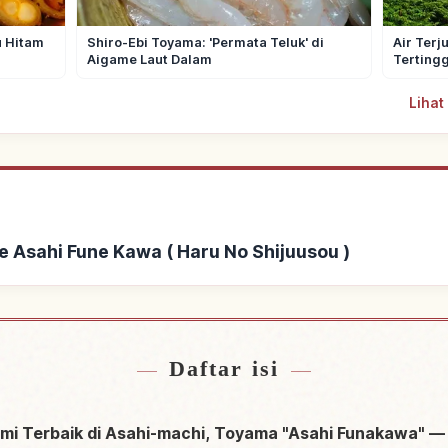
u Hitam
Shiro-Ebi Toyama: 'Permata Teluk' di
Air Ter
Aigame Laut Dalam
Tertingg
Lihat
 Asahi Fune Kawa ( Haru No Shijuusou )
ahi Fune Kawa ( Haru No
Cari aktivitas di Asahi Fu
↗
sou )
Daftar isi
 Terbaik di Asahi-machi, Toyama "Asahi Funakawa" — 