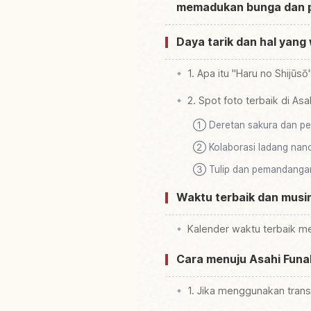
memadukan bunga dan p
Daya tarik dan hal yang 
1. Apa itu "Haru no Shijū
2. Spot foto terbaik di As
① Deretan sakura dan pe
② Kolaborasi ladang nan
③ Tulip dan pemandanga
Waktu terbaik dan musi
Kalender waktu terbaik me
Cara menuju Asahi Funa
1. Jika menggunakan tran