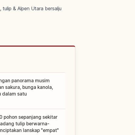
ulip & Alpen Utara bersalju
engan panorama musim
an sakura, bunga kanola,
u dalam satu
80 pohon sepanjang sekitar
adang tulip berwarna-
menciptakan lanskap "empat"