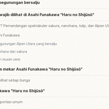
egunungan bersalju
wajib dilihat di Asahi Funakawa "Haru no Shijūsō"
sō"? Pemandangan spektakuler sakura, nanohana, tulip, dan Alpen Ut
ahi Funakawa
gunungan Alpen Utara yang bersalju
ohana dan sakura
n musim semi
m mekar Asahi Funakawa "Haru no Shijūsō"
lihat setiap bunga
kawa "Haru no Shijūsō"
sportasi umum