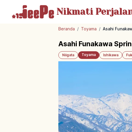
Nikmati Perjala
Beranda
/
Toyama
/
Asahi Funakaw
Asahi Funakawa Sprin
Toyama
Niigata
Ishikawa
Fuk