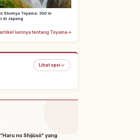
jun Shomyo Toyama: 350 m
i di Jepang
 artikel lainnya tentang Toyama
→
Lihat opsi
ne Kawa ( Haru No Shijuusou
↗
)
"Haru no Shijūsō" yang