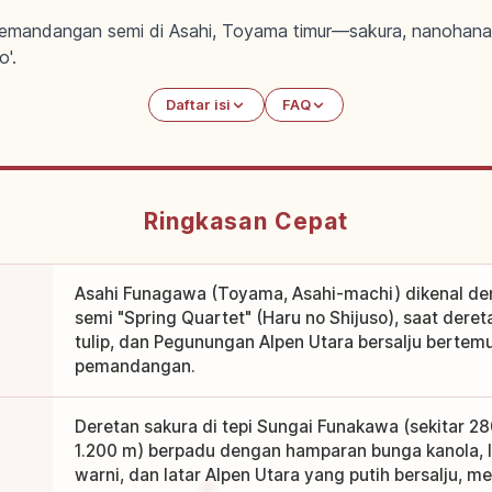
emandangan semi di Asahi, Toyama timur—sakura, nanohana, t
o'.
Daftar isi
FAQ
Ringkasan Cepat
Asahi Funagawa (Toyama, Asahi-machi) dikenal d
semi "Spring Quartet" (Haru no Shijuso), saat deret
tulip, dan Pegunungan Alpen Utara bersalju bertem
pemandangan.
Deretan sakura di tepi Sungai Funakawa (sekitar 2
1.200 m) berpadu dengan hamparan bunga kanola, l
warni, dan latar Alpen Utara yang putih bersalju, 