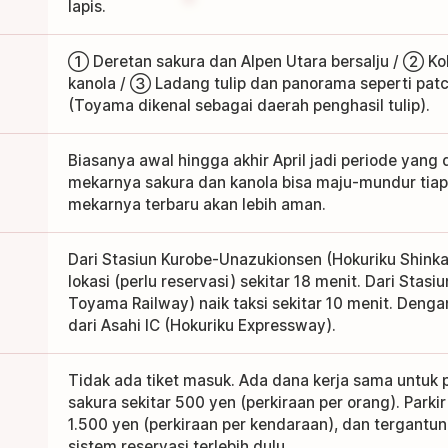
lapis.
① Deretan sakura dan Alpen Utara bersalju / ② Ko
kanola / ③ Ladang tulip dan panorama seperti pa
(Toyama dikenal sebagai daerah penghasil tulip).
Biasanya awal hingga akhir April jadi periode yang 
mekarnya sakura dan kanola bisa maju-mundur tiap
mekarnya terbaru akan lebih aman.
Dari Stasiun Kurobe-Unazukionsen (Hokuriku Shink
lokasi (perlu reservasi) sekitar 18 menit. Dari Stas
Toyama Railway) naik taksi sekitar 10 menit. Dengan
dari Asahi IC (Hokuriku Expressway).
Tidak ada tiket masuk. Ada dana kerja sama untuk 
sakura sekitar 500 yen (perkiraan per orang). Parkir
1.500 yen (perkiraan per kendaraan), dan tergantun
sistem reservasi terlebih dulu.