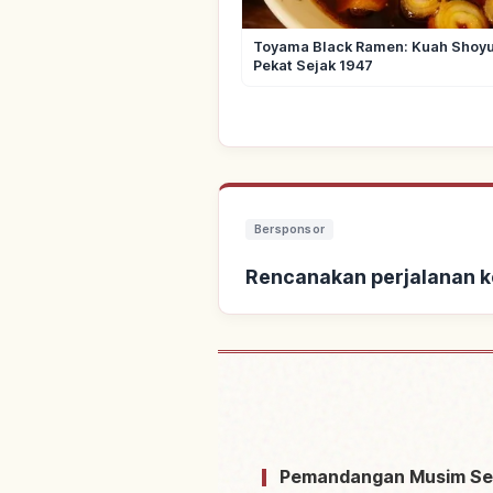
Toyama Black Ramen: Kuah Shoy
Pekat Sejak 1947
Bersponsor
Rencanakan perjalanan ke
Cari penginapan dekat As
Shijuu
Pemandangan Musim Semi