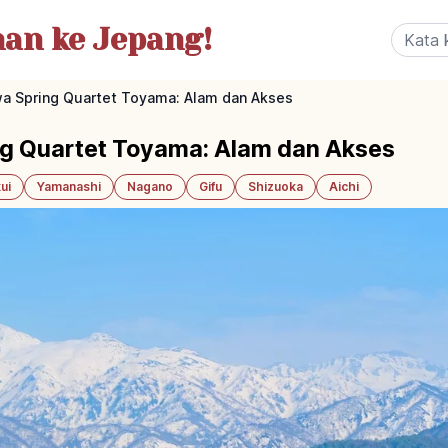
nan
ke Jepang!
a Spring Quartet Toyama: Alam dan Akses
g Quartet Toyama: Alam dan Akses
ui
Yamanashi
Nagano
Gifu
Shizuoka
Aichi