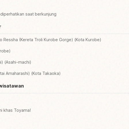
u diperhatikan saat berkunjung
r
o Ressha (Kereta Troli Kurobe Gorge) (Kota Kurobe)
urobe)
ui) (Asahi-machi)
tai Amaharashi) (Kota Takaoka)
 wisatawan
emi khas Toyama!