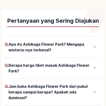
Pertanyaan yang Sering Diajukan
Q.
Apa itu Ashikaga Flower Park? Mengapa
keyboard_arrow_down
wisteria-nya terkenal?
Q.
Berapa harga tiket masuk Ashikaga Flower
keyboard_arrow_down
Park?
Q.
Jam buka Ashikaga Flower Park dari pukul
keyboard_arrow_down
berapa sampai berapa? Apakah ada
iluminasi?