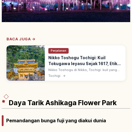
BACA JUGA →
Perjalanan
Nikko Toshogu Tochigi: Kuil
Tokugawa Ieyasu Sejak 1617, Etika
& Rute
Nikko Toshogu di Nikko, Tochigi: kuil yang
memuja Tokugawa Ieyasu sebagai Tosho
Tochigi
→
Daigongen sejak 1617. Direnovasi besar oleh
Iemitsu; warisan UNESCO.
Daya Tarik Ashikaga Flower Park
Pemandangan bunga fuji yang diakui dunia