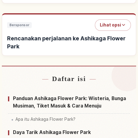
Lihat opsi
Bersponsor
Rencanakan perjalanan ke Ashikaga Flower
Park
Daftar isi
Cari penginapan dekat Ashikaga Flower Park
↗
Cari aktivitas di Ashikaga Flower Park
↗
Panduan Ashikaga Flower Park: Wisteria, Bunga
Musiman, Tiket Masuk & Cara Menuju
Apa itu Ashikaga Flower Park?
Daya Tarik Ashikaga Flower Park