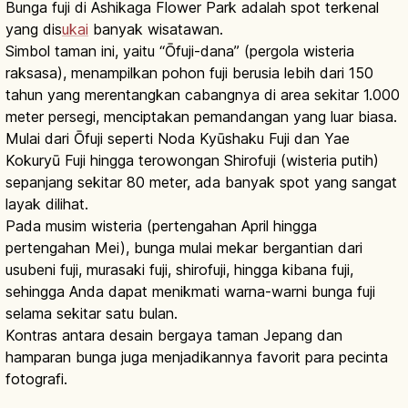
Bunga fuji di Ashikaga Flower Park adalah spot terkenal
yang dis
ukai
banyak wisatawan.
Simbol taman ini, yaitu “Ōfuji-dana” (pergola wisteria
raksasa), menampilkan pohon fuji berusia lebih dari 150
tahun yang merentangkan cabangnya di area sekitar 1.000
meter persegi, menciptakan pemandangan yang luar biasa.
Mulai dari Ōfuji seperti Noda Kyūshaku Fuji dan Yae
Kokuryū Fuji hingga terowongan Shirofuji (wisteria putih)
sepanjang sekitar 80 meter, ada banyak spot yang sangat
layak dilihat.
Pada musim wisteria (pertengahan April hingga
pertengahan Mei), bunga mulai mekar bergantian dari
usubeni fuji, murasaki fuji, shirofuji, hingga kibana fuji,
sehingga Anda dapat menikmati warna-warni bunga fuji
selama sekitar satu bulan.
Kontras antara desain bergaya taman Jepang dan
hamparan bunga juga menjadikannya favorit para pecinta
fotografi.