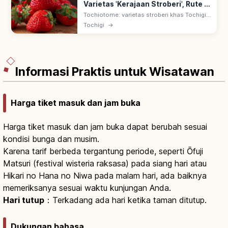
Varietas 'Kerajaan Stroberi', Rute &
Sorotan
Tochiotome: varietas stroberi khas Tochigi
yang terdaftar 1990-an. Keseimbangan
Tochigi
→
manis-asam, merah cerah & tekstur berair.
Tochigi disebut 'kerajaan stroberi'.
Informasi Praktis untuk Wisatawan
Harga tiket masuk dan jam buka
Harga tiket masuk dan jam buka dapat berubah sesuai
kondisi bunga dan musim.
Karena tarif berbeda tergantung periode, seperti Ōfuji
Matsuri (festival wisteria raksasa) pada siang hari atau
Hikari no Hana no Niwa pada malam hari, ada baiknya
memeriksanya sesuai waktu kunjungan Anda.
Hari tutup
：Terkadang ada hari ketika taman ditutup.
Dukungan bahasa