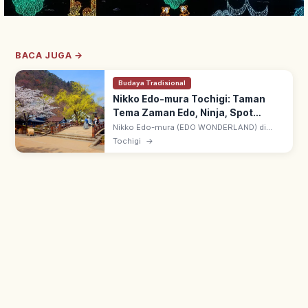
BACA JUGA →
Budaya Tradisional
Nikko Edo-mura Tochigi: Taman
Tema Zaman Edo, Ninja, Spot
Utama
Nikko Edo-mura (EDO WONDERLAND) di
Nikko, Tochigi: taman tema zaman Edo.
Tochigi
→
Pertunjukan ninja, pengalaman kostum Edo;
rekonstruksi kota tradisional Jepang.