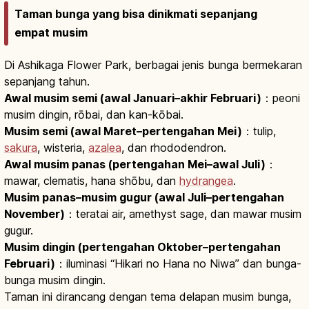
Taman bunga yang bisa dinikmati sepanjang
empat musim
Di Ashikaga Flower Park, berbagai jenis bunga bermekaran
sepanjang tahun.
Awal musim semi (awal Januari–akhir Februari)
：peoni
musim dingin, rōbai, dan kan-kōbai.
Musim semi (awal Maret–pertengahan Mei)
：tulip,
sakura
, wisteria,
azalea
, dan rhododendron.
Awal musim panas (pertengahan Mei–awal Juli)
：
mawar, clematis, hana shōbu, dan
hydrangea
.
Musim panas–musim gugur (awal Juli–pertengahan
November)
：teratai air, amethyst sage, dan mawar musim
gugur.
Musim dingin (pertengahan Oktober–pertengahan
Februari)
：iluminasi “Hikari no Hana no Niwa” dan bunga-
bunga musim dingin.
Taman ini dirancang dengan tema delapan musim bunga,