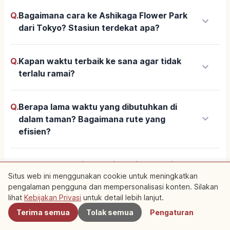
Q.
Bagaimana cara ke Ashikaga Flower Park
keyboard_arrow_down
dari Tokyo? Stasiun terdekat apa?
Q.
Kapan waktu terbaik ke sana agar tidak
keyboard_arrow_down
terlalu ramai?
Q.
Berapa lama waktu yang dibutuhkan di
keyboard_arrow_down
dalam taman? Bagaimana rute yang
efisien?
Q.
Apakah tetap bisa menikmati saat hujan?
keyboard_arrow_down
Situs web ini menggunakan cookie untuk meningkatkan
Apa yang perlu diperhatikan untuk alas kaki
pengalaman pengguna dan mempersonalisasi konten. Silakan
Terdekat
dan barang bawaan?
lihat
Kebijakan Privasi
untuk detail lebih lanjut.
Terima semua
Tolak semua
Pengaturan
Q.
Apakah ada tempat wisata sekitar yang
keyboard_arrow_down