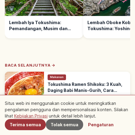
Lembah Iya Tokushima:
Lembah Oboke Kobo
Pemandangan, Musim dan
Tokushima: Yoshino
Cara Berkunjung
Schist, Alam & Rute
BACA SELANJUTNYA →
Makanan
Tokushima Ramen Shikoku: 3 Kuah,
Daging Babi Manis-Gurih, Cara
Menikmati
Tokushima ramen: ramen Shikoku dengan
kuah kental & daging babi manis-gurih. Tiga
Tokushima
→
Situs web ini menggunakan cookie untuk meningkatkan
kuah: coklat (tonkotsu shoyu), kuning & putih.
pengalaman pengguna dan mempersonalisasi konten. Silakan
Terdekat
Sering ditambah telur mentah.
lihat
Kebijakan Privasi
untuk detail lebih lanjut.
※ Konten artikel didasarkan pada informasi pada saat penulisan dan
Terima semua
Tolak semua
Pengaturan
mungkin berbeda dari situasi saat ini. Selain itu, kami tidak menjamin
keakuratan dan kelengkapan konten yang dipublikasikan, harap