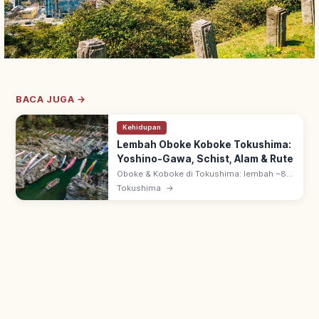
BACA JUGA →
Kehidupan
Lembah Oboke Koboke Tokushima:
Yoshino-Gawa, Schist, Alam & Rute
Oboke & Koboke di Tokushima: lembah ~8
km hasil erosi Yoshino-gawa di Pegunungan
Tokushima
→
Shikoku. Batu kristal schist; Tempat Indah
Nasional & Monumen Alam Jepang.