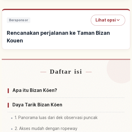
Lihat opsi
Bersponsor
Rencanakan perjalanan ke Taman Bizan
Kouen
Daftar isi
Cari penginapan dekat Taman Bizan Kouen
↗
Cari aktivitas di Taman Bizan Kouen
↗
Apa itu Bizan Kōen?
Daya Tarik Bizan Kōen
1. Panorama luas dari dek observasi puncak
2. Akses mudah dengan ropeway