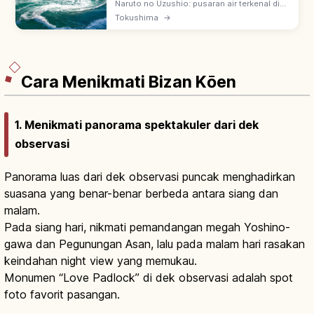
Berkunjung
Naruto no Uzushio: pusaran air terkenal di
Selat Naruto. Uzu no Michi—skywalk 450 m
Tokushima
→
setinggi 45 m di bawah Jembatan Onaruto,
dengan jendela lantai kaca.
Cara Menikmati Bizan Kōen
1. Menikmati panorama spektakuler dari dek
observasi
Panorama luas dari dek observasi puncak menghadirkan
suasana yang benar-benar berbeda antara siang dan
malam.
Pada siang hari, nikmati pemandangan megah Yoshino-
gawa dan Pegunungan Asan, lalu pada malam hari rasakan
keindahan night view yang memukau.
Monumen “Love Padlock” di dek observasi adalah spot
foto favorit pasangan.