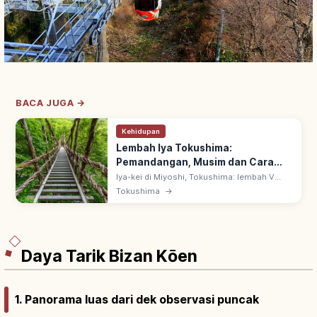
BACA JUGA →
Kehidupan
Lembah Iya Tokushima:
Pemandangan, Musim dan Cara
Berkunjung
Iya-kei di Miyoshi, Tokushima: lembah V
Sungai Iya, Tiga Daerah Terpencil Besar
Tokushima
→
Jepang. Iya no Kazura-bashi—jembatan
sulur, Tiga Jembatan Ajaib Jepang.
Daya Tarik Bizan Kōen
1. Panorama luas dari dek observasi puncak