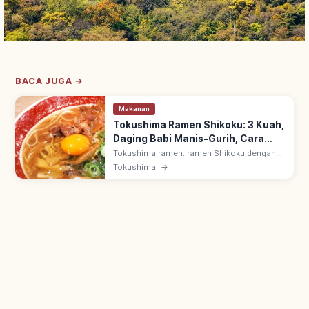
BACA JUGA →
Makanan
Tokushima Ramen Shikoku: 3 Kuah,
Daging Babi Manis-Gurih, Cara
Menikmati
Tokushima ramen: ramen Shikoku dengan
kuah kental & daging babi manis-gurih. Tiga
Tokushima
→
kuah: coklat (tonkotsu shoyu), kuning &
putih. Sering ditambah telur mentah.