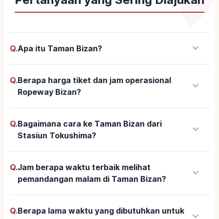
keyboard_arrow_down
Q.
Apa itu Taman Bizan?
Q.
Berapa harga tiket dan jam operasional
keyboard_arrow_down
Ropeway Bizan?
Q.
Bagaimana cara ke Taman Bizan dari
keyboard_arrow_down
Stasiun Tokushima?
Q.
Jam berapa waktu terbaik melihat
keyboard_arrow_down
pemandangan malam di Taman Bizan?
Q.
Berapa lama waktu yang dibutuhkan untuk
keyboard_arrow_down