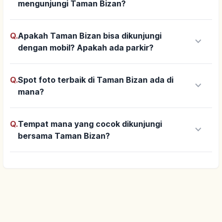
mengunjungi Taman Bizan?
Q.
Apakah Taman Bizan bisa dikunjungi
keyboard_arrow_down
dengan mobil? Apakah ada parkir?
Q.
Spot foto terbaik di Taman Bizan ada di
keyboard_arrow_down
mana?
Q.
Tempat mana yang cocok dikunjungi
keyboard_arrow_down
bersama Taman Bizan?