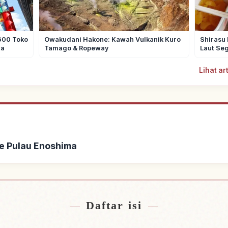
600 Toko
Owakudani Hakone: Kawah Vulkanik Kuro
Shirasu
ta
Tamago & Ropeway
Laut Se
Lihat a
e Pulau Enoshima
at Pulau Enoshima
Cari aktivitas d
↗
Daftar isi