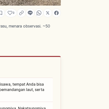
3
irasu, menara observasi. ~50
jisawa, tempat Anda bisa
 pemandangan laut, serta
etsunomiya, Nakatsunomiya,