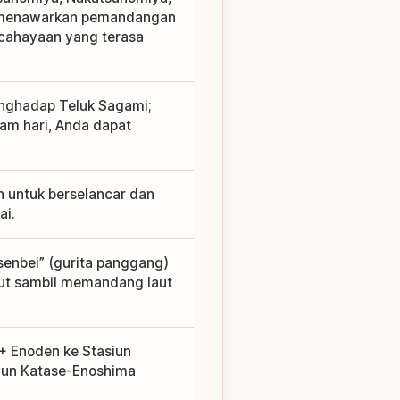
a menawarkan pemandangan
cahayaan yang terasa
nghadap Teluk Sagami;
lam hari, Anda dapat
n untuk berselancar dan
ai.
senbei” (gurita panggang)
laut sambil memandang laut
 + Enoden ke Stasiun
siun Katase-Enoshima