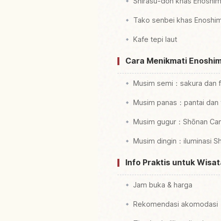
Shirasu-don khas Enoshi
Tako senbei khas Enoshi
Kafe tepi laut
Cara Menikmati Enoshim
Musim semi：sakura dan f
Musim panas：pantai dan f
Musim gugur：Shōnan Cand
Musim dingin：iluminasi S
Info Praktis untuk Wisa
Jam buka & harga
Rekomendasi akomodasi