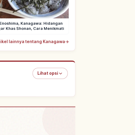
 Enoshima, Kanagawa: Hidangan
gar Khas Shonan, Cara Menikmati
rtikel lainnya tentang Kanagawa
→
Lihat opsi
i Pulau Enoshima
↗