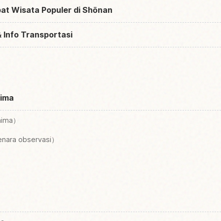
at Wisata Populer di Shōnan
 Info Transportasi
hima
shima）
nara observasi）