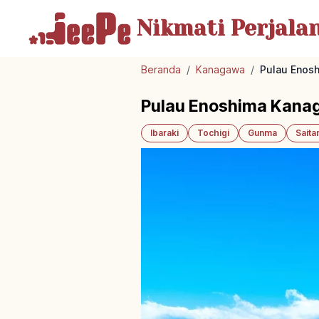
Nikmati Perjala
Beranda
/
Kanagawa
/
Pulau Enosh
Pulau Enoshima Kanag
Ibaraki
Tochigi
Gunma
Sait