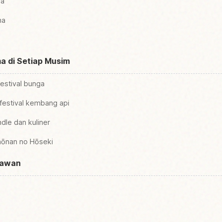
ma
ma
a di Setiap Musim
estival bunga
estival kembang api
le dan kuliner
hōnan no Hōseki
tawan