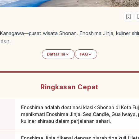
a, Kanagawa—pusat wisata Shonan. Enoshima Jinja, kuliner sh
oden.
Daftar isi
FAQ
Ringkasan Cepat
Enoshima adalah destinasi klasik Shonan di Kota Fu
menikmati Enoshima Jinja, Sea Candle, Gua Iwaya,
kuliner shirasu dalam perjalanan sehari.
Enoshima Jinja dikenal dengan ziarah tiga kuil (H