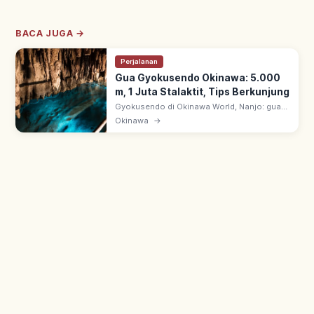
BACA JUGA →
Perjalanan
Gua Gyokusendo Okinawa: 5.000
m, 1 Juta Stalaktit, Tips Berkunjung
Gyokusendo di Okinawa World, Nanjo: gua
kapur ~5.000 m dengan 1+ juta stalaktit.
Okinawa
→
~890 m dibuka wisata; ruang bawah tanah
fantastis hasil alam jutaan tahun.