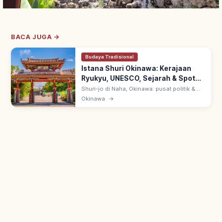
BACA JUGA →
Budaya Tradisional
Istana Shuri Okinawa: Kerajaan
Ryukyu, UNESCO, Sejarah & Spot
Utama
Shuri-jo di Naha, Okinawa: pusat politik &
budaya Kerajaan Ryukyu selama 450 tahun
Okinawa
→
sejak abad 14. UNESCO 2000 'Gusuku Sites
of Ryukyu'; restorasi pasca 2019.