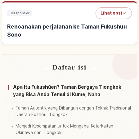
Lihat opsi
Bersponsor
Rencanakan perjalanan ke Taman Fukushuu
Sono
Daftar isi
Cari penginapan dekat Taman Fukushuu Sono
↗
Cari aktivitas di Taman Fukushuu Sono
↗
Apa Itu Fukushūen? Taman Bergaya Tiongkok
yang Bisa Anda Temui di Kume, Naha
Taman Autentik yang Dibangun dengan Teknik Tradisional
Daerah Fuzhou, Tiongkok
Menjadi Kesempatan untuk Mengenal Keterkaitan
Okinawa dan Tiongkok