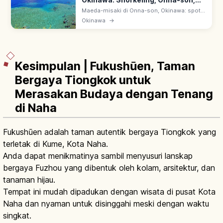
Okinawa: Snorkeling, Onna-son,
Tips Berkunjung
Maeda-misaki di Onna-son, Okinawa: spot
snorkeling & diving terbaik. Ao no Dokutsu
Okinawa
→
(Blue Cave) berkilau biru—pantulan matahari
di dasar laut putih.
Kesimpulan | Fukushūen, Taman
Bergaya Tiongkok untuk
Merasakan Budaya dengan Tenang
di Naha
Fukushūen adalah taman autentik bergaya Tiongkok yang
terletak di Kume, Kota Naha.
Anda dapat menikmatinya sambil menyusuri lanskap
bergaya Fuzhou yang dibentuk oleh kolam, arsitektur, dan
tanaman hijau.
Tempat ini mudah dipadukan dengan wisata di pusat Kota
Naha dan nyaman untuk disinggahi meski dengan waktu
singkat.