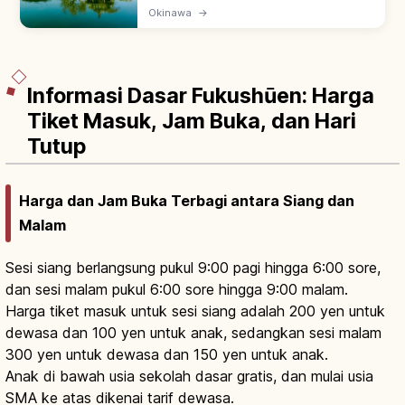
kerajaan Ryukyu sejak 1799, wisma tamu
Okinawa
→
sappōshi Tiongkok. UNESCO 2000 Gusuku
Sites of Ryukyu; Rokkaku-do paviliun.
Informasi Dasar Fukushūen: Harga
Tiket Masuk, Jam Buka, dan Hari
Tutup
Harga dan Jam Buka Terbagi antara Siang dan
Malam
Sesi siang berlangsung pukul 9:00 pagi hingga 6:00 sore,
dan sesi malam pukul 6:00 sore hingga 9:00 malam.
Harga tiket masuk untuk sesi siang adalah 200 yen untuk
dewasa dan 100 yen untuk anak, sedangkan sesi malam
300 yen untuk dewasa dan 150 yen untuk anak.
Anak di bawah usia sekolah dasar gratis, dan mulai usia
SMA ke atas dikenai tarif dewasa.