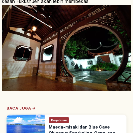
kesan Fukushūen akan lebih membekas.
BACA JUGA →
Perjalanan
Maeda-misaki dan Blue Cave