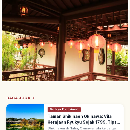
BACA JUGA →
Budaya Tradisional
Taman Shikinaen Okinawa: Vila
Kerajaan Ryukyu Sejak 1799, Tips
Berkunjung
Shikina-en di Naha, Okinawa: vila keluarga