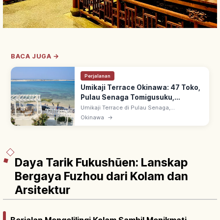
BACA JUGA →
Perjalanan
Umikaji Terrace Okinawa: 47 Toko,
Pulau Senaga Tomigusuku,
Pemandangan & Akses
Umikaji Terrace di Pulau Senaga,
Tomigusuku, Okinawa: ~15 menit dari
Okinawa
→
Bandara Naha. 47 toko & kuliner bergaya
resor dengan dinding putih bertingkat hadap
laut.
Daya Tarik Fukushūen: Lanskap
Bergaya Fuzhou dari Kolam dan
Arsitektur
Berjalan Mengelilingi Kolam Sambil Menikmati