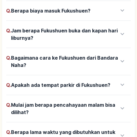
keyboard_arrow_down
Q.
Berapa biaya masuk Fukushuen?
Q.
Jam berapa Fukushuen buka dan kapan hari
keyboard_arrow_down
liburnya?
Q.
Bagaimana cara ke Fukushuen dari Bandara
keyboard_arrow_down
Naha?
keyboard_arrow_down
Q.
Apakah ada tempat parkir di Fukushuen?
Q.
Mulai jam berapa pencahayaan malam bisa
keyboard_arrow_down
dilihat?
Q.
Berapa lama waktu yang dibutuhkan untuk
keyboard_arrow_down