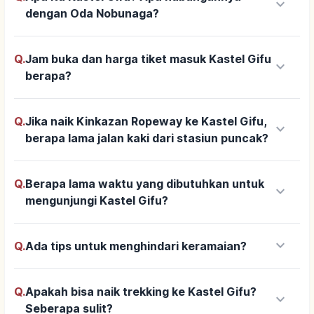
keyboard_arrow_down
dengan Oda Nobunaga?
Q.
Jam buka dan harga tiket masuk Kastel Gifu
keyboard_arrow_down
berapa?
Q.
Jika naik Kinkazan Ropeway ke Kastel Gifu,
keyboard_arrow_down
berapa lama jalan kaki dari stasiun puncak?
Q.
Berapa lama waktu yang dibutuhkan untuk
keyboard_arrow_down
mengunjungi Kastel Gifu?
keyboard_arrow_down
Q.
Ada tips untuk menghindari keramaian?
Q.
Apakah bisa naik trekking ke Kastel Gifu?
keyboard_arrow_down
Seberapa sulit?