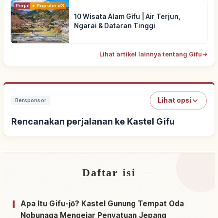
Perjalanan
Populer #3
10 Wisata Alam Gifu | Air Terjun,
Ngarai & Dataran Tinggi
Lihat artikel lainnya tentang Gifu
→
Lihat opsi
Bersponsor
Rencanakan perjalanan ke Kastel Gifu
Daftar isi
Cari penginapan dekat Kastel Gifu
↗
Cari aktivitas di Kastel Gifu
↗
Apa Itu Gifu-jō? Kastel Gunung Tempat Oda
Nobunaga Mengejar Penyatuan Jepang