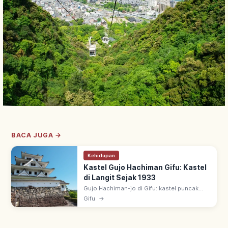
BACA JUGA →
Kehidupan
Kastel Gujo Hachiman Gifu: Kastel
di Langit Sejak 1933
Gujo Hachiman-jo di Gifu: kastel puncak
Hachimanyama, dijuluki 'kastel di langit'.
Gifu
→
Tenshu kayu rekonstruksi 1933, salah satu
kastel rekonstruksi kayu tertua.