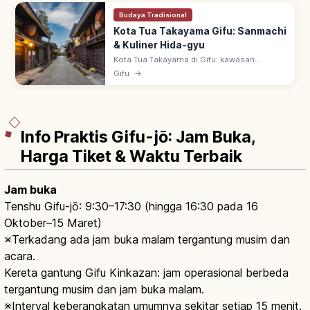
Budaya Tradisional
Kota Tua Takayama Gifu: Sanmachi
& Kuliner Hida-gyu
Kota Tua Takayama di Gifu: kawasan
pelestarian bangunan tradisional zaman
Gifu
→
Edo–Meiji, dijuluki 'Kyoto Kecil di Hida'. Jalan
Sanmachi, pasar pagi, Hida-gyu.
Info Praktis Gifu-jō: Jam Buka,
Harga Tiket & Waktu Terbaik
Jam buka
Tenshu Gifu-jō: 9:30–17:30 (hingga 16:30 pada 16
Oktober–15 Maret)
※Terkadang ada jam buka malam tergantung musim dan
acara.
Kereta gantung Gifu Kinkazan: jam operasional berbeda
tergantung musim dan jam buka malam.
※Interval keberangkatan umumnya sekitar setiap 15 menit.