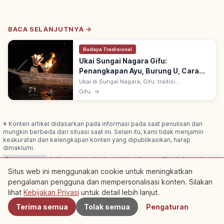
BACA SELANJUTNYA →
Budaya Tradisional
Ukai Sungai Nagara Gifu:
Penangkapan Ayu, Burung U, Cara
Menikmati
Ukai di Sungai Nagara, Gifu: tradisi
penangkapan ayu dengan kormoran (burung
Gifu
→
u). 6 usho Kunaicho Shikibushoku—satu-
satunya goryo ukai. 11 Mei–15 Oktober.
※ Konten artikel didasarkan pada informasi pada saat penulisan dan
mungkin berbeda dari situasi saat ini. Selain itu, kami tidak menjamin
keakuratan dan kelengkapan konten yang dipublikasikan, harap
dimaklumi.
Bersponsor
Artikel ini mungkin berisi iklan (tautan afiliasi); kami dapat
memperoleh komisi dari pemesanan melalui tautan tersebut.
Situs web ini menggunakan cookie untuk meningkatkan
pengalaman pengguna dan mempersonalisasi konten. Silakan
Terdekat
lihat
Kebijakan Privasi
untuk detail lebih lanjut.
Terima semua
Tolak semua
Pengaturan
Artikel Terkait