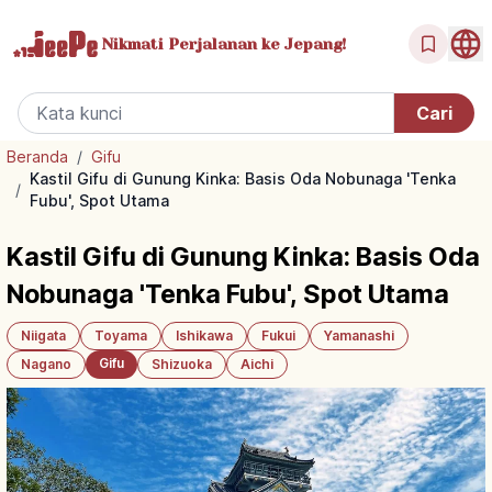
Nikmati Perjalanan
ke Jepang!
Beranda
/
Gifu
Kastil Gifu di Gunung Kinka: Basis Oda Nobunaga 'Tenka
/
Fubu', Spot Utama
Kastil Gifu di Gunung Kinka: Basis Oda
Nobunaga 'Tenka Fubu', Spot Utama
Niigata
Toyama
Ishikawa
Fukui
Yamanashi
Gifu
Nagano
Shizuoka
Aichi