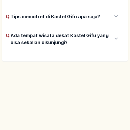
keyboard_arrow_down
Q.
Tips memotret di Kastel Gifu apa saja?
Q.
Ada tempat wisata dekat Kastel Gifu yang
keyboard_arrow_down
bisa sekalian dikunjungi?