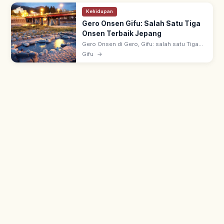
Kehidupan
Gero Onsen Gifu: Salah Satu Tiga
Onsen Terbaik Jepang
Gero Onsen di Gero, Gifu: salah satu Tiga
Onsen Terbaik Jepang bersama Arima &
Gifu
→
Kusatsu. Dipuji biksu Banri Shuku era
Muromachi; 'onsen kulit cantik'.