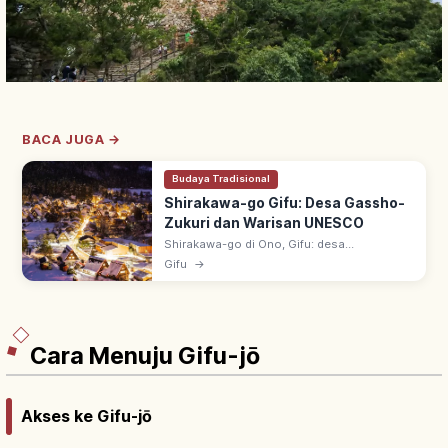
BACA JUGA →
Budaya Tradisional
Shirakawa-go Gifu: Desa Gassho-
Zukuri dan Warisan UNESCO
Shirakawa-go di Ono, Gifu: desa
pegunungan gassho-zukuri (atap jerami
Gifu
→
curam mirip tangan berdoa). UNESCO 1995
bersama Gokayama; lanskap empat musim
ikonik.
Cara Menuju Gifu-jō
Akses ke Gifu-jō