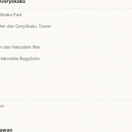
i Goryōkaku
yōkaku Park
ler dari Goryōkaku Tower
in dan Hakodate War
i Hakodate Bugyōsho
us
tawan