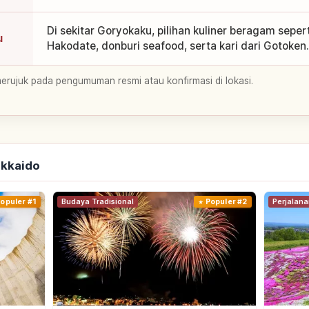
Di sekitar Goryokaku, pilihan kuliner beragam seper
u
Hakodate, donburi seafood, serta kari dari Gotoken.
merujuk pada pengumuman resmi atau konfirmasi di lokasi.
okkaido
opuler #1
Budaya Tradisional
Populer #2
Perjalana