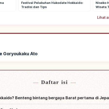
ama
Festival Pelabuhan Hakodate Hokkaido:
Niseko H
Tradisi dan Tips
Wisata 
Lihat a
e Goryoukaku Ato
at Goryoukaku Ato
Cari aktivitas d
↗
Daftar isi
okkaido? Benteng bintang bergaya Barat pertama di Jep