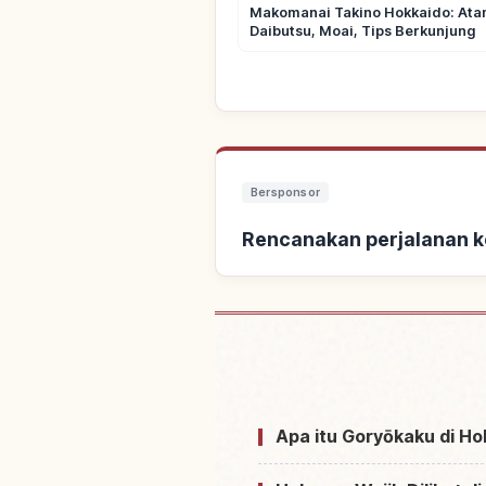
Makomanai Takino Hokkaido: At
Daibutsu, Moai, Tips Berkunjung
Bersponsor
Rencanakan perjalanan k
Cari penginapan dek
Apa itu Goryōkaku di H