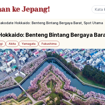
nan
ke Jepang!
akodate Hokkaido: Benteng Bintang Bergaya Barat, Spot Utama
okkaido: Benteng Bintang Bergaya Bara
gi
Akita
Yamagata
Fukushima