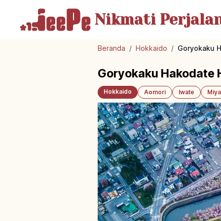
Nikmati Perjala
Beranda
/
Hokkaido
/
Goryokaku H
Goryokaku Hakodate H
Hokkaido
Aomori
Iwate
Miya