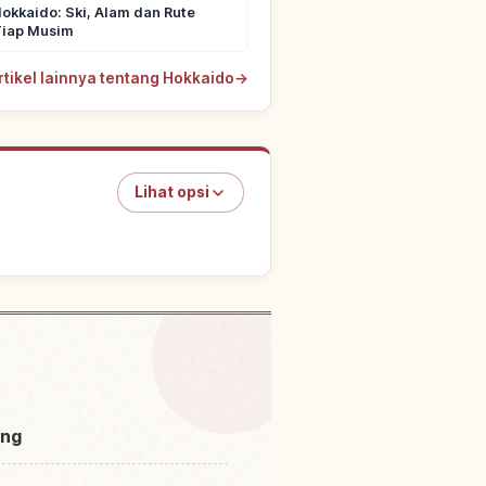
okkaido: Ski, Alam dan Rute
Tiap Musim
rtikel lainnya tentang Hokkaido
→
Lihat opsi
i Goryoukaku Ato
↗
ang