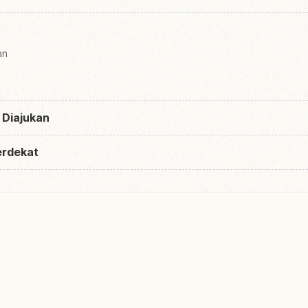
an
 Diajukan
erdekat