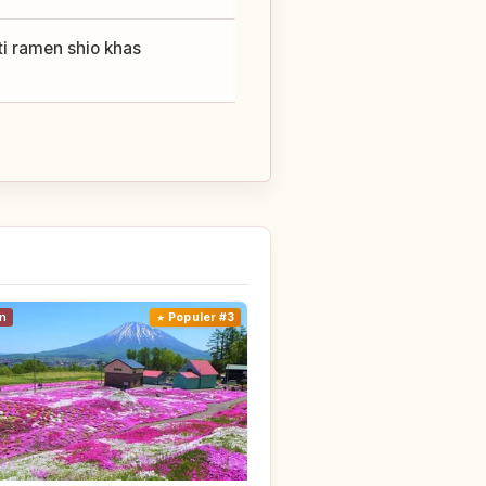
ti ramen shio khas
n
Populer #3