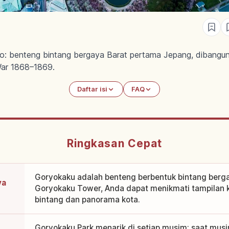
o: benteng bintang bergaya Barat pertama Jepang, dibang
ar 1868–1869.
Daftar isi
FAQ
Ringkasan Cepat
Goryokaku adalah benteng berbentuk bintang berga
ya
Goryokaku Tower, Anda dapat menikmati tampilan 
bintang dan panorama kota.
Goryokaku Park menarik di setiap musim; saat musim