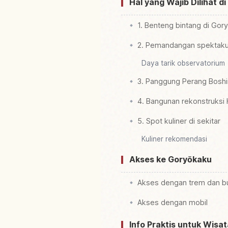
Hal yang Wajib Dilihat d
1. Benteng bintang di Gor
2. Pemandangan spektaku
Daya tarik observatorium
3. Panggung Perang Bosh
4. Bangunan rekonstruks
5. Spot kuliner di sekitar
Kuliner rekomendasi
Akses ke Goryōkaku
Akses dengan trem dan b
Akses dengan mobil
Info Praktis untuk Wisa