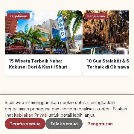
Perjalanan
Perjalanan
15 Wisata Terbaik Naha:
10 Gua Stalaktit & Sp
Kokusai Dori & Kastil Shuri
Terbaik di Okinawa
Situs web ini menggunakan cookie untuk meningkatkan
pengalaman pengguna dan mempersonalisasi konten. Silakan
Terdekat
Tempat Rekomendasi
lihat
Kebijakan Privasi
untuk detail lebih lanjut.
Terima semua
Tolak semua
Pengaturan
Terdekat