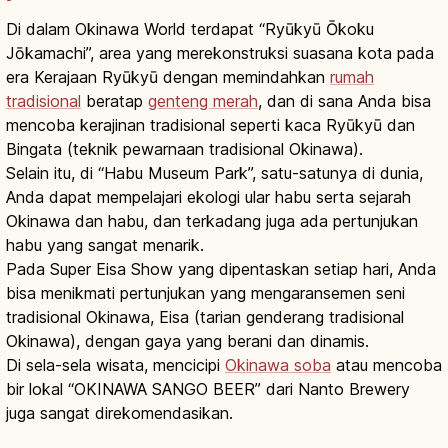
Di dalam Okinawa World terdapat “Ryūkyū Ōkoku
Jōkamachi”, area yang merekonstruksi suasana kota pada
era Kerajaan Ryūkyū dengan memindahkan
rumah
tradisional
beratap
genteng merah
, dan di sana Anda bisa
mencoba kerajinan tradisional seperti kaca Ryūkyū dan
Bingata (teknik pewarnaan tradisional Okinawa).
Selain itu, di “Habu Museum Park”, satu-satunya di dunia,
Anda dapat mempelajari ekologi ular habu serta sejarah
Okinawa dan habu, dan terkadang juga ada pertunjukan
habu yang sangat menarik.
Pada Super Eisa Show yang dipentaskan setiap hari, Anda
bisa menikmati pertunjukan yang mengaransemen seni
tradisional Okinawa, Eisa (tarian genderang tradisional
Okinawa), dengan gaya yang berani dan dinamis.
Di sela-sela wisata, mencicipi
Okinawa soba
atau mencoba
bir lokal “OKINAWA SANGO BEER” dari Nanto Brewery
juga sangat direkomendasikan.