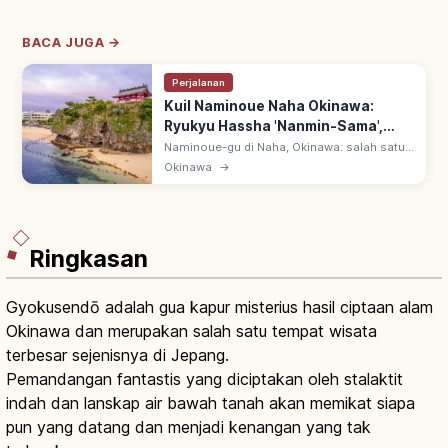
BACA JUGA →
Perjalanan
Kuil Naminoue Naha Okinawa:
Ryukyu Hassha 'Nanmin-Sama',
Tips Berkunjung
Naminoue-gu di Naha, Okinawa: salah satu
Ryukyu Hassha (8 Kuil Utama Ryukyu),
Okinawa
→
dipanggil 'Nanmin-san'. Memuja 3 dewa
Kumano di atas tebing karang terumbu.
Ringkasan
Gyokusendō adalah gua kapur misterius hasil ciptaan alam
Okinawa dan merupakan salah satu tempat wisata
terbesar sejenisnya di Jepang.
Pemandangan fantastis yang diciptakan oleh stalaktit
indah dan lanskap air bawah tanah akan memikat siapa
pun yang datang dan menjadi kenangan yang tak