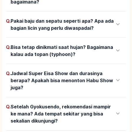
bagaimana?
Q.
Pakai baju dan sepatu seperti apa? Apa ada
keyboard_arrow_down
bagian licin yang perlu diwaspadai?
Q.
Bisa tetap dinikmati saat hujan? Bagaimana
keyboard_arrow_down
kalau ada topan (typhoon)?
Q.
Jadwal Super Eisa Show dan durasinya
keyboard_arrow_down
berapa? Apakah bisa menonton Habu Show
juga?
Q.
Setelah Gyokusendo, rekomendasi mampir
keyboard_arrow_down
ke mana? Ada tempat sekitar yang bisa
sekalian dikunjungi?