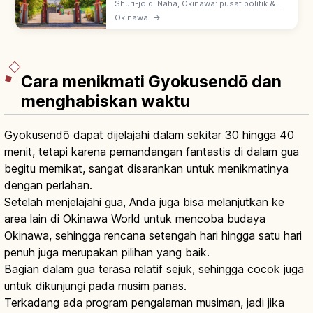
Utama
Shuri-jo di Naha, Okinawa: pusat politik &
budaya Kerajaan Ryukyu selama 450 tahun
Okinawa
→
sejak abad 14. UNESCO 2000 'Gusuku Sites
of Ryukyu'; restorasi pasca 2019.
Cara menikmati Gyokusendō dan
menghabiskan waktu
Gyokusendō dapat dijelajahi dalam sekitar 30 hingga 40
menit, tetapi karena pemandangan fantastis di dalam gua
begitu memikat, sangat disarankan untuk menikmatinya
dengan perlahan.
Setelah menjelajahi gua, Anda juga bisa melanjutkan ke
area lain di Okinawa World untuk mencoba budaya
Okinawa, sehingga rencana setengah hari hingga satu hari
penuh juga merupakan pilihan yang baik.
Bagian dalam gua terasa relatif sejuk, sehingga cocok juga
untuk dikunjungi pada musim panas.
Terkadang ada program pengalaman musiman, jadi jika