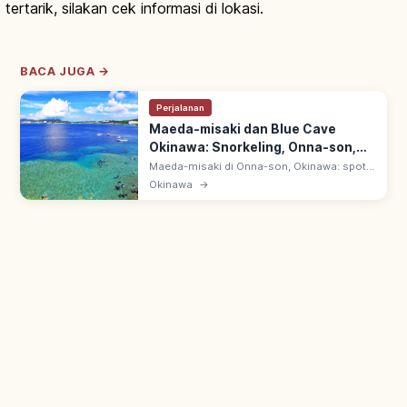
tertarik, silakan cek informasi di lokasi.
BACA JUGA →
Perjalanan
Maeda-misaki dan Blue Cave
Okinawa: Snorkeling, Onna-son,
Tips Berkunjung
Maeda-misaki di Onna-son, Okinawa: spot
snorkeling & diving terbaik. Ao no Dokutsu
Okinawa
→
(Blue Cave) berkilau biru—pantulan matahari
di dasar laut putih.