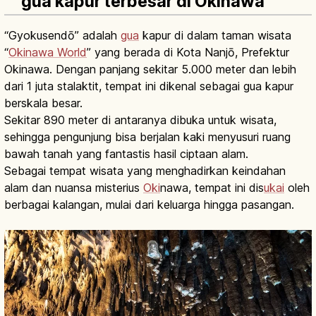
gua kapur terbesar di Okinawa
“Gyokusendō” adalah
gua
kapur di dalam taman wisata
“
Okinawa World
” yang berada di Kota Nanjō, Prefektur
Okinawa. Dengan panjang sekitar 5.000 meter dan lebih
dari 1 juta stalaktit, tempat ini dikenal sebagai gua kapur
berskala besar.
Sekitar 890 meter di antaranya dibuka untuk wisata,
sehingga pengunjung bisa berjalan kaki menyusuri ruang
bawah tanah yang fantastis hasil ciptaan alam.
Sebagai tempat wisata yang menghadirkan keindahan
alam dan nuansa misterius
Oki
nawa, tempat ini dis
ukai
oleh
berbagai kalangan, mulai dari keluarga hingga pasangan.