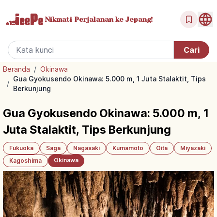
Nikmati Perjalanan
ke Jepang!
Beranda
/
Okinawa
Gua Gyokusendo Okinawa: 5.000 m, 1 Juta Stalaktit, Tips
/
Berkunjung
Gua Gyokusendo Okinawa: 5.000 m, 1
Juta Stalaktit, Tips Berkunjung
Fukuoka
Saga
Nagasaki
Kumamoto
Oita
Miyazaki
Okinawa
Kagoshima