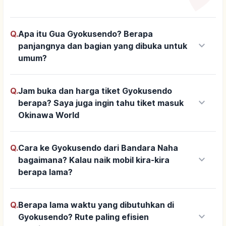
Q.
Apa itu Gua Gyokusendo? Berapa
keyboard_arrow_down
panjangnya dan bagian yang dibuka untuk
umum?
Q.
Jam buka dan harga tiket Gyokusendo
keyboard_arrow_down
berapa? Saya juga ingin tahu tiket masuk
Okinawa World
Q.
Cara ke Gyokusendo dari Bandara Naha
keyboard_arrow_down
bagaimana? Kalau naik mobil kira-kira
berapa lama?
Q.
Berapa lama waktu yang dibutuhkan di
keyboard_arrow_down
Gyokusendo? Rute paling efisien