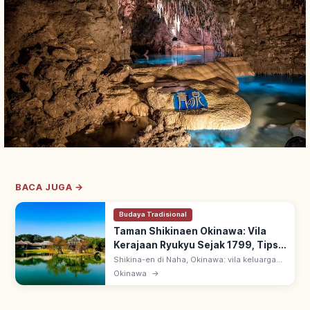
BACA JUGA →
Budaya Tradisional
Taman Shikinaen Okinawa: Vila
Kerajaan Ryukyu Sejak 1799, Tips
Berkunjung
Shikina-en di Naha, Okinawa: vila keluarga
kerajaan Ryukyu sejak 1799, wisma tamu
Okinawa
→
sappōshi Tiongkok. UNESCO 2000 Gusuku
Sites of Ryukyu; Rokkaku-do paviliun.