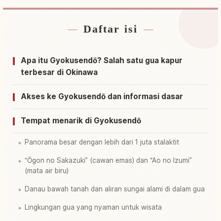
Daftar isi
Cari penginapan dekat Gua Gyokusen Hora,
↗
Okinawa
Apa itu Gyokusendō? Salah satu gua kapur
Cari aktivitas di Gua Gyokusen Hora, Okinawa
↗
terbesar di Okinawa
Akses ke Gyokusendō dan informasi dasar
Tempat menarik di Gyokusendō
Panorama besar dengan lebih dari 1 juta stalaktit
“Ōgon no Sakazuki” (cawan emas) dan “Ao no Izumi”
(mata air biru)
Danau bawah tanah dan aliran sungai alami di dalam gua
Lingkungan gua yang nyaman untuk wisata