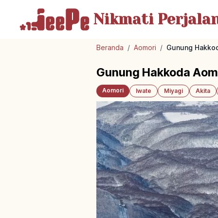
Nikmati Perjala
Beranda
/
Aomori
/
Gunung Hakkoda
Gunung Hakkoda Aomor
Aomori
Iwate
Miyagi
Akita