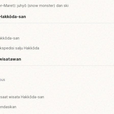
r–Maret): juhyō (snow monster) dan ski
i Hakkōda-san
Hakkōda-san
spedisi salju Hakkōda
 wisatawan
bus
 saat wisata Hakkōda-san
endasikan