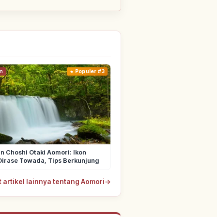
n
Populer #3
un Choshi Otaki Aomori: Ikon
Oirase Towada, Tips Berkunjung
t artikel lainnya tentang Aomori
→