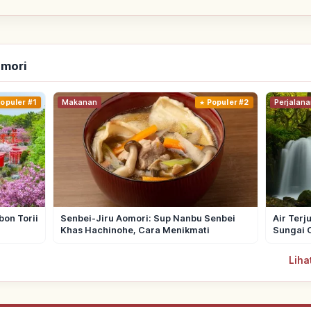
omori
opuler #1
Makanan
Populer #2
Perjalana
bon Torii
Senbei-Jiru Aomori: Sup Nanbu Senbei
Air Terj
Khas Hachinohe, Cara Menikmati
Sungai 
Liha