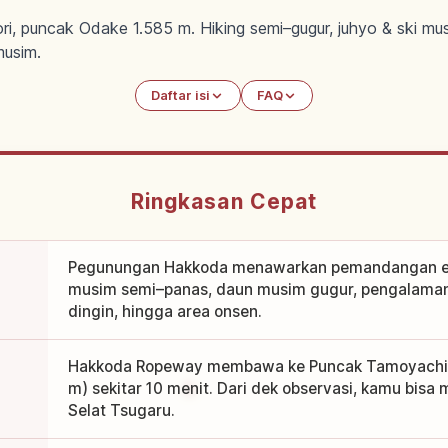
i, puncak Odake 1.585 m. Hiking semi–gugur, juhyo & ski mus
usim.
Daftar isi
FAQ
Ringkasan Cepat
Pegunungan Hakkoda menawarkan pemandangan em
musim semi–panas, daun musim gugur, pengalaman 
dingin, hingga area onsen.
Hakkoda Ropeway membawa ke Puncak Tamoyachi-d
m) sekitar 10 menit. Dari dek observasi, kamu bisa 
Selat Tsugaru.