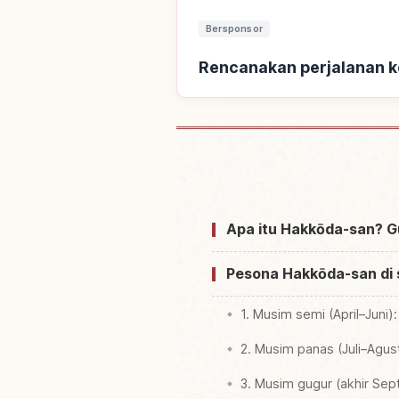
Bersponsor
Rencanakan perjalanan 
Cari penginapan dekat
Apa itu Hakkōda-san? 
Pesona Hakkōda-san di 
1. Musim semi (April–Juni)
2. Musim panas (Juli–Agus
3. Musim gugur (akhir Sep