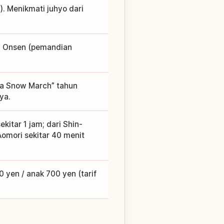
. Menikmati juhyo dari
u Onsen (pemandian
a Snow March” tahun
ya.
kitar 1 jam; dari Shin-
 Aomori sekitar 40 menit
yen / anak 700 yen (tarif