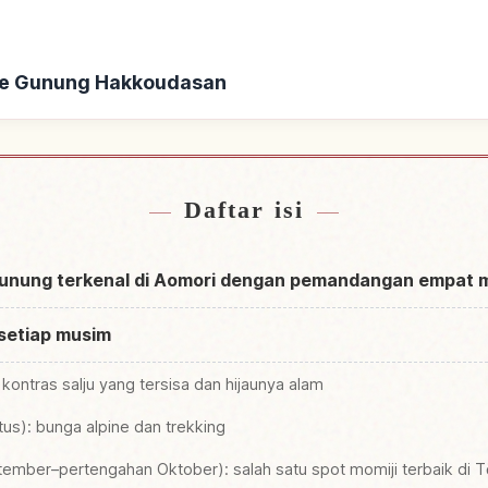
ke Gunung Hakkoudasan
 Gunung Hakkoudasan
Cari aktivitas di 
↗
Daftar isi
Gunung terkenal di Aomori dengan pemandangan empat 
setiap musim
: kontras salju yang tersisa dan hijaunya alam
tus): bunga alpine dan trekking
tember–pertengahan Oktober): salah satu spot momiji terbaik di 