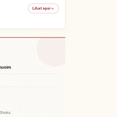
Lihat opsi
Gunung Hakkoudasan
↗
musim
Tōhoku