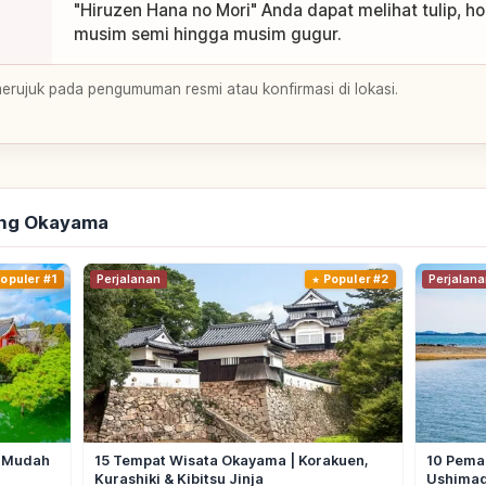
"Hiruzen Hana no Mori" Anda dapat melihat tulip, h
musim semi hingga musim gugur.
merujuk pada pengumuman resmi atau konfirmasi di lokasi.
ang Okayama
opuler #1
Perjalanan
Populer #2
Perjalana
| Mudah
15 Tempat Wisata Okayama | Korakuen,
10 Pema
Kurashiki & Kibitsu Jinja
Ushimad