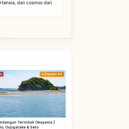
ortensia, dan cosmos dari
n
Populer #3
ndangan Terindah Okayama |
o, Oujigatake & Seto