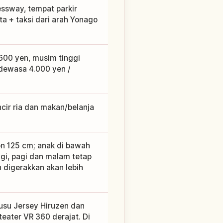
essway, tempat parkir
ta + taksi dari arah Yonago
600 yen, musim tinggi
 dewasa 4.000 yen /
ncir ria dan makan/belanja
on 125 cm; anak di bawah
ggi, pagi dan malam tetap
 digerakkan akan lebih
susu Jersey Hiruzen dan
eater VR 360 derajat. Di