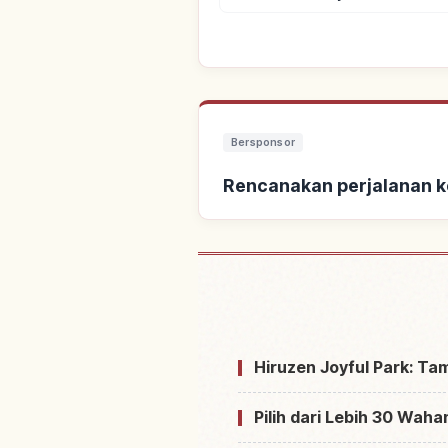
Bersponsor
Rencanakan perjalanan k
Cari penginapan dekat H
joifuru
Hiruzen Joyful Park: Ta
Pilih dari Lebih 30 Waha