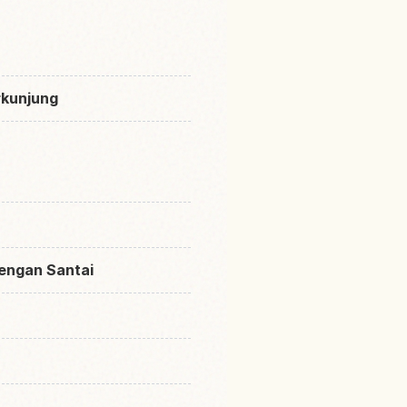
rkunjung
engan Santai