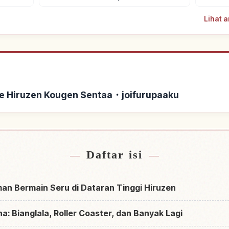
Lihat 
e Hiruzen Kougen Sentaa・joifurupaaku
iruzen Kougen Sentaa・
Cari aktivitas di Hi
↗
paaku
joifur
Daftar isi
man Bermain Seru di Dataran Tinggi Hiruzen
na: Bianglala, Roller Coaster, dan Banyak Lagi