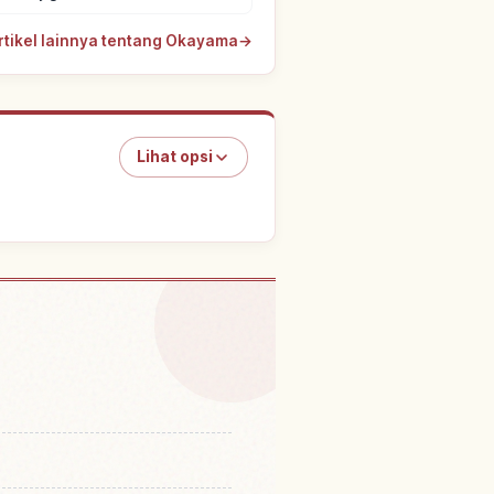
artikel lainnya tentang Okayama
→
Lihat opsi
ruzen Kougen Sentaa・
↗
upaaku