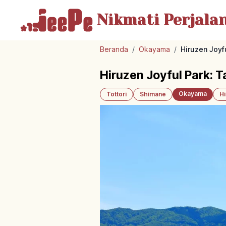
Nikmati Perjala
Beranda
/
Okayama
/
Hiruzen Joyf
Hiruzen Joyful Park: 
Okayama
Tottori
Shimane
H