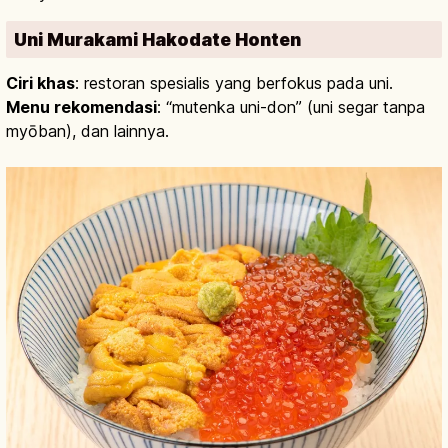
Uni Murakami Hakodate Honten
Ciri khas
: restoran spesialis yang berfokus pada uni.
Menu rekomendasi
: “mutenka uni-don” (uni segar tanpa
myōban), dan lainnya.