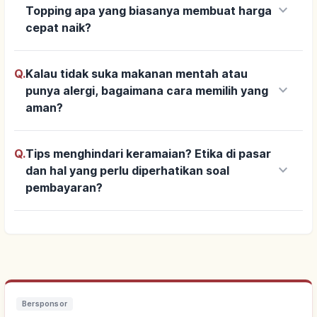
keyboard_arrow_down
Topping apa yang biasanya membuat harga
cepat naik?
Q.
Kalau tidak suka makanan mentah atau
keyboard_arrow_down
punya alergi, bagaimana cara memilih yang
aman?
Q.
Tips menghindari keramaian? Etika di pasar
keyboard_arrow_down
dan hal yang perlu diperhatikan soal
pembayaran?
Bersponsor