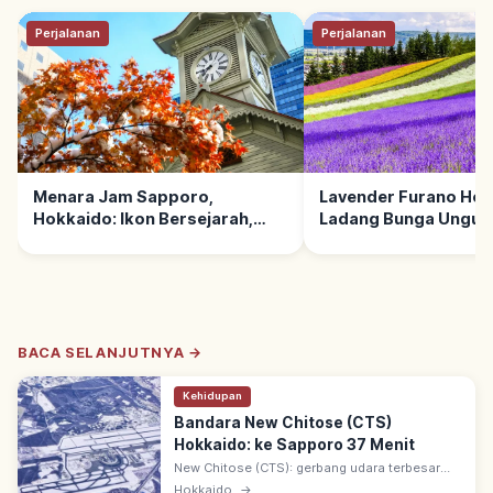
Perjalanan
Perjalanan
Menara Jam Sapporo,
Lavender Furano Hok
Hokkaido: Ikon Bersejarah,
Ladang Bunga Ungu,
Pusat Kota, Spot Utama
Nakafurano, Tips Be
BACA SELANJUTNYA →
Kehidupan
Bandara New Chitose (CTS)
Hokkaido: ke Sapporo 37 Menit
New Chitose (CTS): gerbang udara terbesar
Hokkaido. JR Rapid Airport ke Stasiun
Hokkaido
→