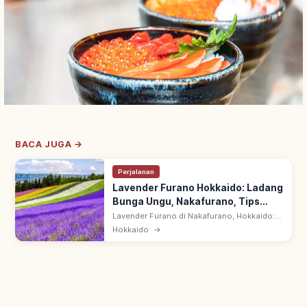
BACA JUGA →
Perjalanan
Lavender Furano Hokkaido: Ladang
Bunga Ungu, Nakafurano, Tips
Berkunjung
Lavender Furano di Nakafurano, Hokkaido:
hamparan bunga ungu cerah destinasi
Hokkaido
→
musim panas. Waktu terbaik akhir Juni–awal
Agustus, puncak pertengahan Juli.