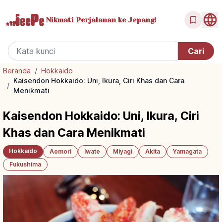
Nikmati Perjalanan
ke Jepang!
Beranda
/
Hokkaido
Kaisendon Hokkaido: Uni, Ikura, Ciri Khas dan Cara
/
Menikmati
Kaisendon Hokkaido: Uni, Ikura, Ciri
Khas dan Cara Menikmati
Hokkaido
Aomori
Iwate
Miyagi
Akita
Yamagata
Fukushima