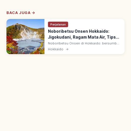
BACA JUGA →
Perjalanan
Noboribetsu Onsen Hokkaido:
Jigokudani, Ragam Mata Air, Tips
Berkunjung
Noboribetsu Onsen di Hokkaido: bersumber
dari Jigokudani (Lembah Neraka) vulkanik
Hokkaido
→
aktif. Dijuluki 'department store onsen'
karena beragam mata air panas.