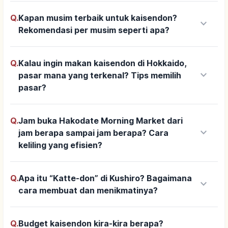
Q.
Kapan musim terbaik untuk kaisendon?
keyboard_arrow_down
Rekomendasi per musim seperti apa?
Q.
Kalau ingin makan kaisendon di Hokkaido,
keyboard_arrow_down
pasar mana yang terkenal? Tips memilih
pasar?
Q.
Jam buka Hakodate Morning Market dari
keyboard_arrow_down
jam berapa sampai jam berapa? Cara
keliling yang efisien?
Q.
Apa itu “Katte-don” di Kushiro? Bagaimana
keyboard_arrow_down
cara membuat dan menikmatinya?
Q.
Budget kaisendon kira-kira berapa?