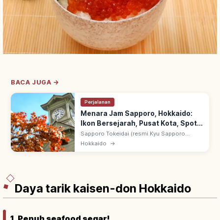
BACA JUGA →
Perjalanan
Menara Jam Sapporo, Hokkaido:
Ikon Bersejarah, Pusat Kota, Spot
Utama
Sapporo Tokeidai (resmi Kyu Sapporo
Nogakko Enbujo): didirikan 1878 sebagai
Hokkaido
→
balai Sapporo Agricultural College. Menara
jam tertua Jepang yang masih beroperasi.
Daya tarik kaisen-don Hokkaido
1. Penuh seafood segar!