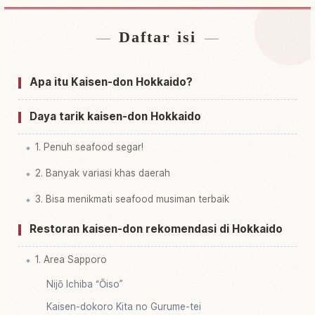
Daftar isi
Cari penginapan dekat Hokkaido
↗
Cari aktivitas di Hokkaido
↗
Apa itu Kaisen-don Hokkaido?
Daya tarik kaisen-don Hokkaido
1. Penuh seafood segar!
2. Banyak variasi khas daerah
3. Bisa menikmati seafood musiman terbaik
Restoran kaisen-don rekomendasi di Hokkaido
1. Area Sapporo
Nijō Ichiba “Ōiso”
Kaisen-dokoro Kita no Gurume-tei