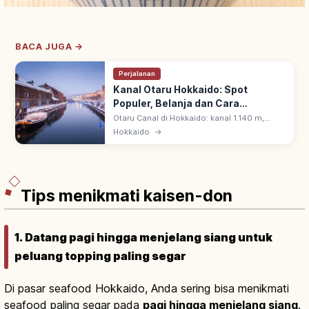
BACA JUGA →
Perjalanan
Kanal Otaru Hokkaido: Spot
Populer, Belanja dan Cara
Berkunjung
Otaru Canal di Hokkaido: kanal 1.140 m,
dibuka 1923. Gudang batu retro di
Hokkaido
→
sepanjangnya & 63 lampu gas menyala saat
senja menciptakan suasana romantis.
Tips menikmati kaisen-don
1. Datang pagi hingga menjelang siang untuk
peluang topping paling segar
Di pasar seafood Hokkaido, Anda sering bisa menikmati
seafood paling segar pada
pagi hingga menjelang siang
.