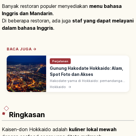
Banyak restoran populer menyediakan
menu bahasa
Inggris dan Mandarin
.
Di beberapa restoran, ada juga
staf yang dapat melayani
dalam bahasa Inggris
.
BACA JUGA →
Perjalanan
Gunung Hakodate Hokkaido: Alam,
Spot Foto dan Akses
Hakodate-yama di Hokkaido: pemandangan
malam ikonik—3 Pemandangan Malam
Hokkaido
→
Terbaik Jepang. Michelin 3 bintang; kota di
daratan sempit diapit dua laut.
Ringkasan
Kaisen-don Hokkaido adalah
kuliner lokal mewah