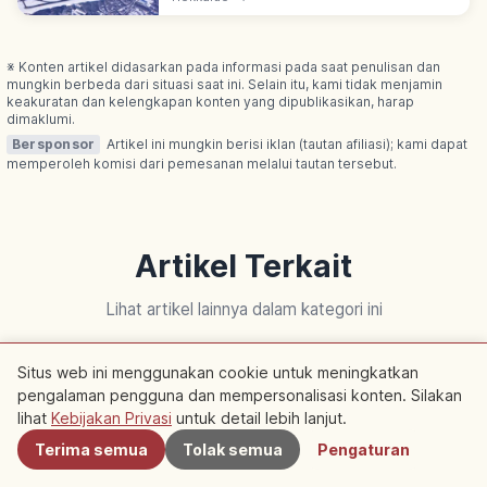
Sapporo sekitar 33–41 menit, tiap 15 menit.
Onsen, kuliner & bioskop di gedung.
※ Konten artikel didasarkan pada informasi pada saat penulisan dan
mungkin berbeda dari situasi saat ini. Selain itu, kami tidak menjamin
keakuratan dan kelengkapan konten yang dipublikasikan, harap
dimaklumi.
Bersponsor
Artikel ini mungkin berisi iklan (tautan afiliasi); kami dapat
memperoleh komisi dari pemesanan melalui tautan tersebut.
Artikel Terkait
Lihat artikel lainnya dalam kategori ini
Situs web ini menggunakan cookie untuk meningkatkan
Kyoto
Kyoto
pengalaman pengguna dan mempersonalisasi konten. Silakan
Terdekat
lihat
Kebijakan Privasi
untuk detail lebih lanjut.
Terima semua
Tolak semua
Pengaturan