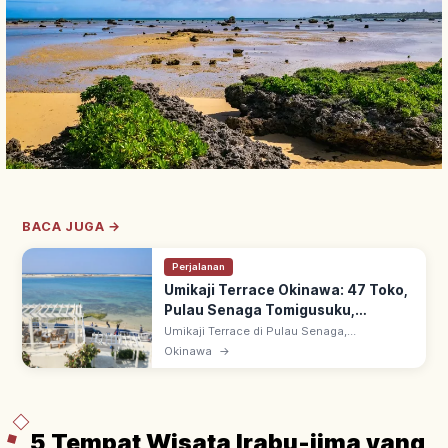
BACA JUGA →
Perjalanan
Umikaji Terrace Okinawa: 47 Toko,
Pulau Senaga Tomigusuku,
Pemandangan & Akses
Umikaji Terrace di Pulau Senaga,
Tomigusuku, Okinawa: ~15 menit dari
Okinawa
→
Bandara Naha. 47 toko & kuliner bergaya
resor dengan dinding putih bertingkat hadap
laut.
5 Tempat Wisata Irabu-jima yang