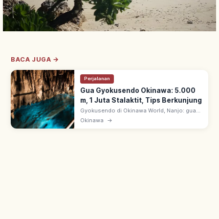
BACA JUGA →
Perjalanan
Gua Gyokusendo Okinawa: 5.000
m, 1 Juta Stalaktit, Tips Berkunjung
Gyokusendo di Okinawa World, Nanjo: gua
kapur ~5.000 m dengan 1+ juta stalaktit.
Okinawa
→
~890 m dibuka wisata; ruang bawah tanah
fantastis hasil alam jutaan tahun.