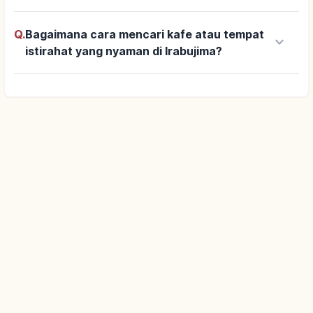
Q.
Bagaimana cara mencari kafe atau tempat
keyboard_arrow_down
istirahat yang nyaman di Irabujima?