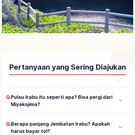
Pertanyaan yang Sering Diajukan
Q.
Pulau Irabu itu seperti apa? Bisa pergi dari
keyboard_arrow_down
Miyakojima?
Q.
Berapa panjang Jembatan Irabu? Apakah
keyboard_arrow_down
harus bayar tol?