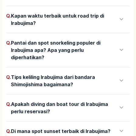
Q.
Kapan waktu terbaik untuk road trip di
keyboard_arrow_down
Irabujima?
Q.
Pantai dan spot snorkeling populer di
keyboard_arrow_down
Irabujima apa? Apa yang perlu
diperhatikan?
Q.
Tips keliling Irabujima dari bandara
keyboard_arrow_down
Shimojishima bagaimana?
Q.
Apakah diving dan boat tour di Irabujima
keyboard_arrow_down
perlu reservasi?
keyboard_arrow_down
Q.
Di mana spot sunset terbaik di Irabujima?