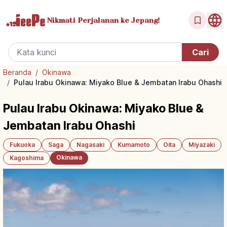
Nikmati Perjalanan
ke Jepang!
Beranda
/
Okinawa
/
Pulau Irabu Okinawa: Miyako Blue & Jembatan Irabu Ohashi
Pulau Irabu Okinawa: Miyako Blue &
Jembatan Irabu Ohashi
Fukuoka
Saga
Nagasaki
Kumamoto
Oita
Miyazaki
Okinawa
Kagoshima