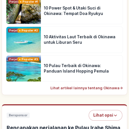
Perjalanan
Populer #1
10 Power Spot & Utaki Suci di
Okinawa: Tempat Doa Ryukyu
Perjalanan
Populer #2
10 Aktivitas Laut Terbaik di Okinawa
untuk Liburan Seru
Perjalanan
Populer #3
10 Pulau Terbaik di Okinawa:
Panduan Island Hopping Pemula
Lihat artikel lainnya tentang Okinawa
→
Lihat opsi
Bersponsor
Rencanakan perjalanan ke Pulau Irabe Shima