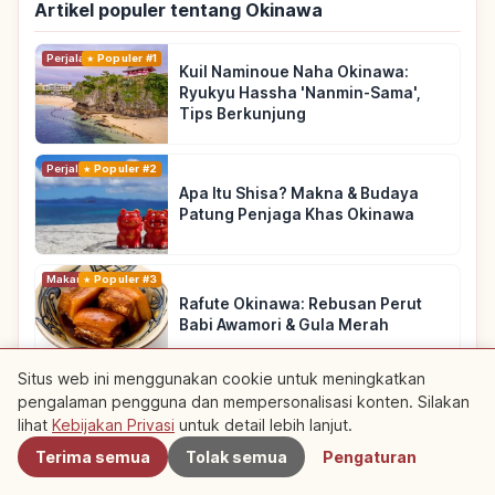
Artikel populer tentang Okinawa
Perjalanan
Populer #1
Kuil Naminoue Naha Okinawa:
Ryukyu Hassha 'Nanmin-Sama',
Tips Berkunjung
Perjalanan
Populer #2
Apa Itu Shisa? Makna & Budaya
Patung Penjaga Khas Okinawa
Makanan
Populer #3
Rafute Okinawa: Rebusan Perut
Babi Awamori & Gula Merah
Situs web ini menggunakan cookie untuk meningkatkan
Lihat artikel lainnya tentang Okinawa
→
pengalaman pengguna dan mempersonalisasi konten. Silakan
Terdekat
lihat
Kebijakan Privasi
untuk detail lebih lanjut.
Terima semua
Tolak semua
Pengaturan
Kumpulan Rute Rekomendasi