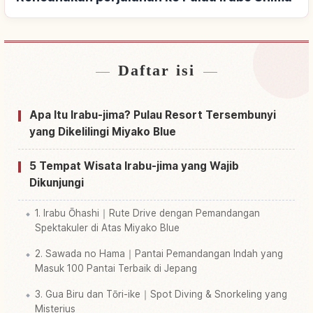
Daftar isi
Cari penginapan dekat Pulau Irabe Shima
↗
Cari aktivitas di Pulau Irabe Shima
↗
Apa Itu Irabu-jima? Pulau Resort Tersembunyi
yang Dikelilingi Miyako Blue
5 Tempat Wisata Irabu-jima yang Wajib
Dikunjungi
1. Irabu Ōhashi｜Rute Drive dengan Pemandangan
Spektakuler di Atas Miyako Blue
2. Sawada no Hama｜Pantai Pemandangan Indah yang
Masuk 100 Pantai Terbaik di Jepang
3. Gua Biru dan Tōri-ike｜Spot Diving & Snorkeling yang
Misterius