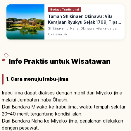
Budaya Tradisional
Taman Shikinaen Okinawa: Vila
Kerajaan Ryukyu Sejak 1799, Tips
Berkunjung
Shikina-en di Naha, Okinawa: vila keluarga
kerajaan Ryukyu sejak 1799, wisma tamu
Okinawa
→
sappōshi Tiongkok. UNESCO 2000 Gusuku
Sites of Ryukyu; Rokkaku-do paviliun.
Info Praktis untuk Wisatawan
1. Cara menuju Irabu-jima
Irabu-jima dapat diakses dengan mobil dari Miyako-jima
melalui Jembatan Irabu Ōhashi.
Dari Bandara Miyako ke Irabu-jima, waktu tempuh sekitar
20–40 menit tergantung kondisi jalan.
Dari Bandara Naha ke Miyako-jima, perjalanan dilakukan
dengan pesawat.