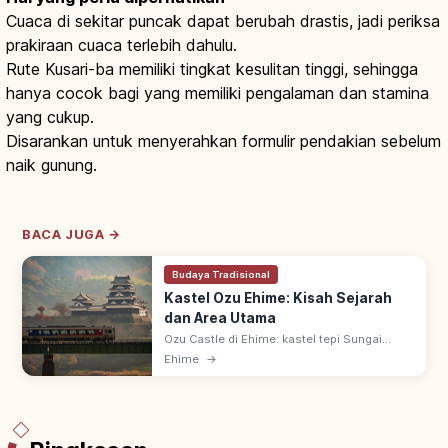
Cuaca di sekitar puncak dapat berubah drastis, jadi periksa
prakiraan cuaca terlebih dahulu.
Rute Kusari-ba memiliki tingkat kesulitan tinggi, sehingga
hanya cocok bagi yang memiliki pengalaman dan stamina
yang cukup.
Disarankan untuk menyerahkan formulir pendakian sebelum
naik gunung.
BACA JUGA →
Budaya Tradisional
Kastel Ozu Ehime: Kisah Sejarah
dan Area Utama
Ozu Castle di Ehime: kastel tepi Sungai
Hijikawa, 'Kyoto kecil Iyo'. Tenshu kayu 4
Ehime
→
tingkat 19,15 m direkonstruksi 2004; tenshu
kayu pasca-perang pertama Jepang.