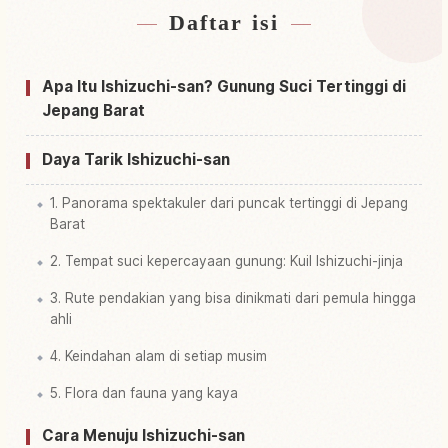
Daftar isi
Cari penginapan dekat Gunung Ishizuchi Yama
↗
Cari aktivitas di Gunung Ishizuchi Yama
↗
Apa Itu Ishizuchi-san? Gunung Suci Tertinggi di
Jepang Barat
Daya Tarik Ishizuchi-san
1. Panorama spektakuler dari puncak tertinggi di Jepang
Barat
2. Tempat suci kepercayaan gunung: Kuil Ishizuchi-jinja
3. Rute pendakian yang bisa dinikmati dari pemula hingga
ahli
4. Keindahan alam di setiap musim
5. Flora dan fauna yang kaya
Cara Menuju Ishizuchi-san