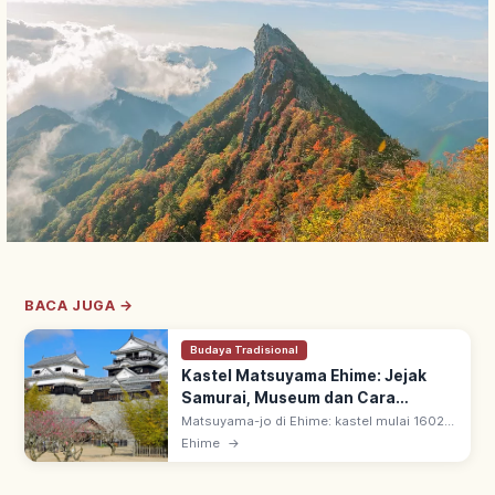
BACA JUGA →
Budaya Tradisional
Kastel Matsuyama Ehime: Jejak
Samurai, Museum dan Cara
Berkunjung
Matsuyama-jo di Ehime: kastel mulai 1602
oleh Kato Yoshiaki di puncak Gunung
Ehime
→
Katsuyama 132 m. Salah satu 12 tenshu asli
Jepang; klan Matsudaira 14 generasi.