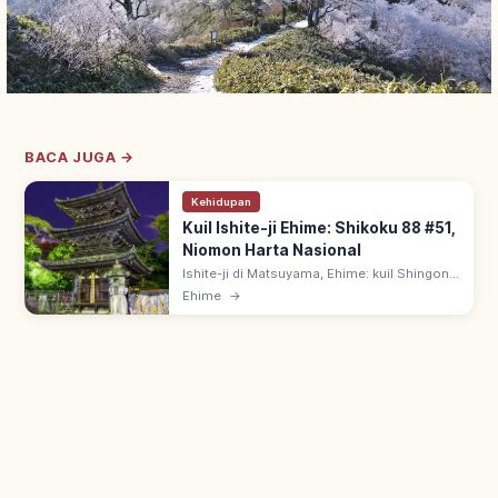
BACA JUGA →
Kehidupan
Kuil Ishite-ji Ehime: Shikoku 88 #51,
Niomon Harta Nasional
Ishite-ji di Matsuyama, Ehime: kuil Shingon
Buzan-ha, ziarah Shikoku 88 #51. Niomon
Ehime
→
Harta Nasional; Hondo & pagoda 3 tingkat
Properti Budaya Penting.