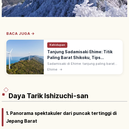
BACA JUGA →
Kehidupan
Tanjung Sadamisaki Ehime: Titik
Paling Barat Shikoku, Tips
Berkunjung
Sadamisaki di Ehime: tanjung paling barat
Shikoku di Semenanjung Sadamisaki 40-50
Ehime
→
km. Mercusuar bersejarah; pemandangan
Kyushu di seberang Selat Hoyo.
Daya Tarik Ishizuchi-san
1. Panorama spektakuler dari puncak tertinggi di
Jepang Barat