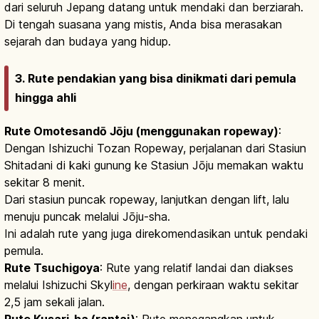
dari seluruh Jepang datang untuk mendaki dan berziarah.
Di tengah suasana yang mistis, Anda bisa merasakan
sejarah dan budaya yang hidup.
3. Rute pendakian yang bisa dinikmati dari pemula
hingga ahli
Rute Omotesandō Jōju (menggunakan ropeway)
:
Dengan Ishizuchi Tozan Ropeway, perjalanan dari Stasiun
Shitadani di kaki gunung ke Stasiun Jōju memakan waktu
sekitar 8 menit.
Dari stasiun puncak ropeway, lanjutkan dengan lift, lalu
menuju puncak melalui Jōju-sha.
Ini adalah rute yang juga direkomendasikan untuk pendaki
pemula.
Rute Tsuchigoya
: Rute yang relatif landai dan diakses
melalui Ishizuchi Skyl
ine
, dengan perkiraan waktu sekitar
2,5 jam sekali jalan.
Rute Kusari-ba (rantai)
: Rute menegangkan untuk