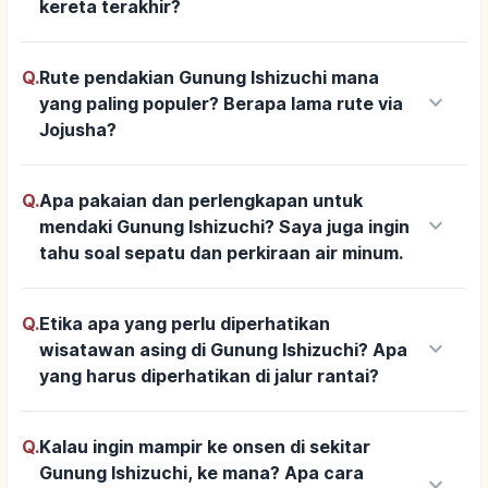
kereta terakhir?
Q.
Rute pendakian Gunung Ishizuchi mana
keyboard_arrow_down
yang paling populer? Berapa lama rute via
Jojusha?
Q.
Apa pakaian dan perlengkapan untuk
keyboard_arrow_down
mendaki Gunung Ishizuchi? Saya juga ingin
tahu soal sepatu dan perkiraan air minum.
Q.
Etika apa yang perlu diperhatikan
keyboard_arrow_down
wisatawan asing di Gunung Ishizuchi? Apa
yang harus diperhatikan di jalur rantai?
Q.
Kalau ingin mampir ke onsen di sekitar
Gunung Ishizuchi, ke mana? Apa cara
keyboard_arrow_down