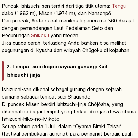
Puncak Ishizuchi-san terdiri dari tiga titik utama:
Tengu
-
dake (1.982 m), Misen (1.974 m), dan Nansenpō.
Dari puncak, Anda dapat menikmati panorama 360 derajat
dengan pemandangan Laut Pedalaman Seto dan
Pegunungan
Shikoku
yang megah.
Jika cuaca cerah, terkadang Anda bahkan bisa melihat
pegunungan di Kyushu dan wilayah Chūgoku di kejauhan.
2. Tempat suci kepercayaan gunung: Kuil
Ishizuchi-jinja
Ishizuchi-san dikenal sebagai gunung dengan sejarah
panjang sebagai tempat suci Shugendō.
Di puncak Misen berdiri Ishizuchi-jinja Chōjōsha, yang
dihormati sebagai tempat yang terkait dengan dewa utama
Ishizuchi-hiko-no-Mikoto.
Setiap tahun pada 1 Juli, dalam “Oyama Biraki Taisai”
(festival pembukaan gunung), para penganut berbaju putih