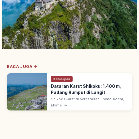
BACA JUGA →
Kehidupan
Dataran Karst Shikoku: 1.400 m,
Padang Rumput di Langit
Shikoku Karst di perbatasan Ehime-Kochi,
1.400 m: salah satu 3 karst utama Jepang.
Ehime
→
Karrenfeld batu kapur di padang rumput—
dijuluki 'padang rumput di langit'.