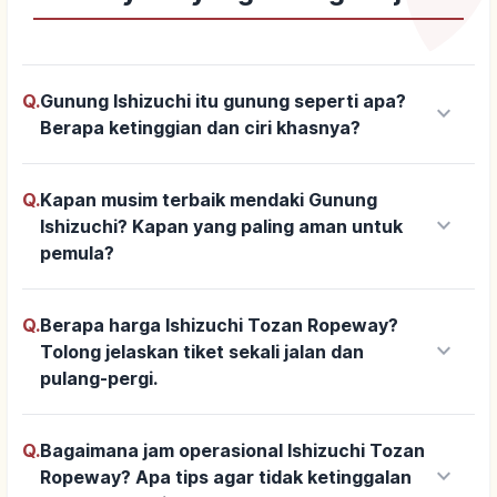
Q.
Gunung Ishizuchi itu gunung seperti apa?
keyboard_arrow_down
Berapa ketinggian dan ciri khasnya?
Q.
Kapan musim terbaik mendaki Gunung
keyboard_arrow_down
Ishizuchi? Kapan yang paling aman untuk
pemula?
Q.
Berapa harga Ishizuchi Tozan Ropeway?
keyboard_arrow_down
Tolong jelaskan tiket sekali jalan dan
pulang-pergi.
Q.
Bagaimana jam operasional Ishizuchi Tozan
keyboard_arrow_down
Ropeway? Apa tips agar tidak ketinggalan