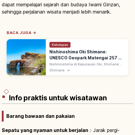
dapat mempelajari sejarah dan budaya Iwami Ginzan,
sehingga perjalanan wisata menjadi lebih menarik.
BACA JUGA →
Kehidupan
Nishinoshima Oki Shimane:
UNESCO Geopark Matengai 257 m,
Tips Berkunjung
Nishinoshima di Kepulauan Oki, Shimane:
pulau Dozen UNESCO Global Geopark.
Shimane
→
Tebing Matengai 257 m menjulang ke Laut
Jepang; padang penggembalaan & alam
asri.
Info praktis untuk wisatawan
Barang bawaan dan pakaian
Sepatu yang nyaman untuk berjalan
：Jarak pergi-