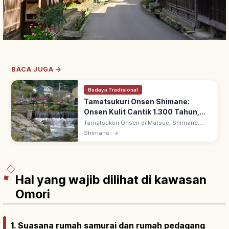
BACA JUGA →
Budaya Tradisional
Tamatsukuri Onsen Shimane:
Onsen Kulit Cantik 1.300 Tahun,
Tips Berkunjung
Tamatsukuri Onsen di Matsue, Shimane:
kawasan onsen 1.300 tahun, dijuluki 'onsen
Shimane
→
kulit cantik'. Tercatat di Izumo no Kuni
Fudoki era Nara, ryokan & ashiyu khas.
Hal yang wajib dilihat di kawasan
Omori
1. Suasana rumah samurai dan rumah pedagang