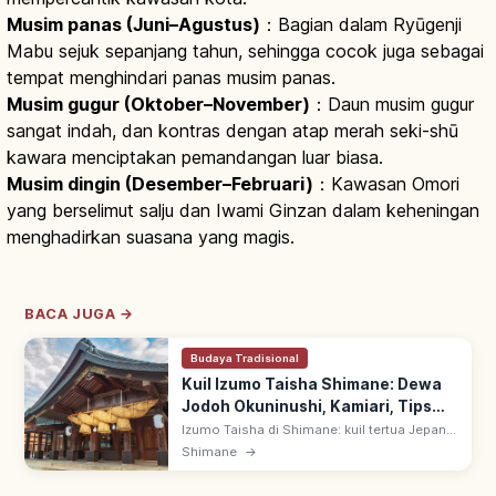
Musim panas (Juni–Agustus)
：Bagian dalam Ryūgenji
Mabu sejuk sepanjang tahun, sehingga cocok juga sebagai
tempat menghindari panas musim panas.
Musim gugur (Oktober–November)
：Daun musim gugur
sangat indah, dan kontras dengan atap merah seki-shū
kawara menciptakan pemandangan luar biasa.
Musim dingin (Desember–Februari)
：Kawasan Omori
yang berselimut salju dan Iwami Ginzan dalam keheningan
menghadirkan suasana yang magis.
BACA JUGA →
Budaya Tradisional
Kuil Izumo Taisha Shimane: Dewa
Jodoh Okuninushi, Kamiari, Tips
Berkunjung
Izumo Taisha di Shimane: kuil tertua Jepang,
memuja Okuninushi no Okami sebagai dewa
Shimane
→
jodoh (enmusubi). Bulan 10 lunar dewa
Jepang berkumpul, Kamiarizuki.