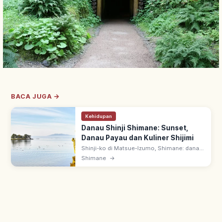
BACA JUGA →
Kehidupan
Danau Shinji Shimane: Sunset,
Danau Payau dan Kuliner Shijimi
Shinji-ko di Matsue-Izumo, Shimane: danau
payau 79 km² terbesar ke-7 Jepang.
Shimane
→
Tersambung Laut Jepang; kerang shijimi,
suzuki & unagi; 100 Matahari Terbenam Top.