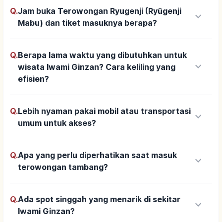
Q.
Jam buka Terowongan Ryugenji (Ryūgenji
keyboard_arrow_down
Mabu) dan tiket masuknya berapa?
Q.
Berapa lama waktu yang dibutuhkan untuk
keyboard_arrow_down
wisata Iwami Ginzan? Cara keliling yang
efisien?
Q.
Lebih nyaman pakai mobil atau transportasi
keyboard_arrow_down
umum untuk akses?
Q.
Apa yang perlu diperhatikan saat masuk
keyboard_arrow_down
terowongan tambang?
Q.
Ada spot singgah yang menarik di sekitar
keyboard_arrow_down
Iwami Ginzan?