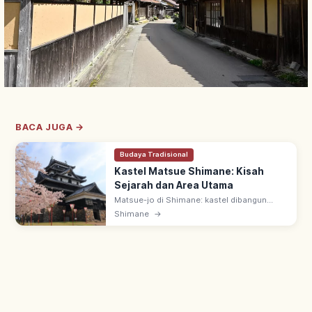
BACA JUGA →
Budaya Tradisional
Kastel Matsue Shimane: Kisah
Sejarah dan Area Utama
Matsue-jo di Shimane: kastel dibangun
1607-1611 oleh Horio Yoshiharu. Salah satu
Shimane
→
12 tenshu asli Jepang & Harta Nasional;
'Chidori-jo', panorama Danau Shinji.