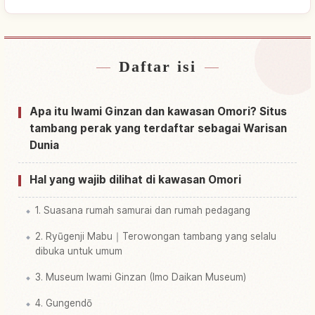
Daftar isi
Cari penginapan dekat Oomori Ginzan Juuyou
↗
Dentouteki Kenzoubutsu Gun Hozon Chiku
Apa itu Iwami Ginzan dan kawasan Omori? Situs
Cari aktivitas di Oomori Ginzan Juuyou
tambang perak yang terdaftar sebagai Warisan
↗
Dentouteki Kenzoubutsu Gun Hozon Chiku
Dunia
Hal yang wajib dilihat di kawasan Omori
1. Suasana rumah samurai dan rumah pedagang
2. Ryūgenji Mabu｜Terowongan tambang yang selalu
dibuka untuk umum
3. Museum Iwami Ginzan (Imo Daikan Museum)
4. Gungendō