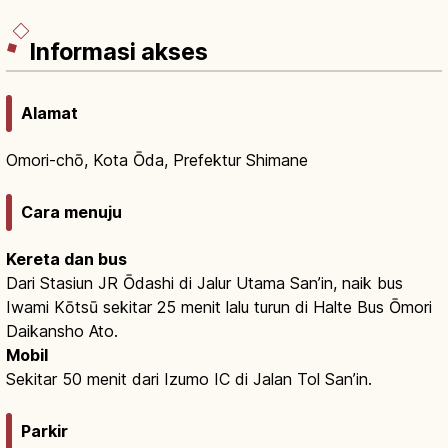
Informasi akses
Alamat
Omori-chō, Kota Ōda, Prefektur Shimane
Cara menuju
Kereta dan bus
Dari Stasiun JR Ōdashi di Jalur Utama San’in, naik bus
Iwami Kōtsū sekitar 25 menit lalu turun di Halte Bus Ōmori
Daikansho Ato.
Mobil
Sekitar 50 menit dari Izumo IC di Jalan Tol San’in.
Parkir