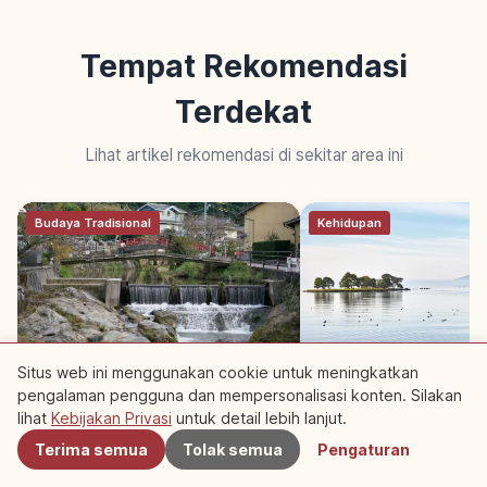
Tempat Rekomendasi
Terdekat
Lihat artikel rekomendasi di sekitar area ini
Budaya Tradisional
Kehidupan
Situs web ini menggunakan cookie untuk meningkatkan
Tamatsukuri Onsen Shimane:
Danau Shinji Shimane
pengalaman pengguna dan mempersonalisasi konten. Silakan
Terdekat
Onsen Kulit Cantik 1.300 Tahun,
Danau Payau dan Kuli
lihat
Kebijakan Privasi
untuk detail lebih lanjut.
Tips Berkunjung
Shijimi
Terima semua
Tolak semua
Pengaturan