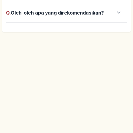
keyboard_arrow_down
Q.
Oleh-oleh apa yang direkomendasikan?