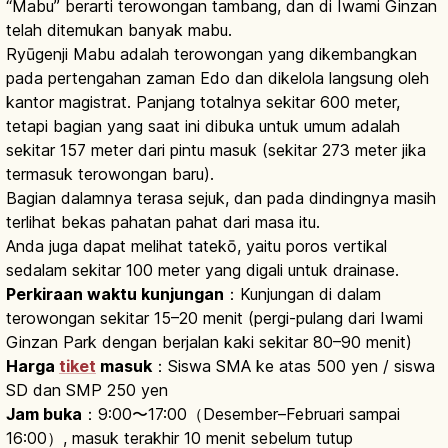
“Mabu” berarti terowongan tambang, dan di Iwami Ginzan
telah ditemukan banyak mabu.
Ryūgenji Mabu adalah terowongan yang dikembangkan
pada pertengahan zaman Edo dan dikelola langsung oleh
kantor magistrat. Panjang totalnya sekitar 600 meter,
tetapi bagian yang saat ini dibuka untuk umum adalah
sekitar 157 meter dari pintu masuk (sekitar 273 meter jika
termasuk terowongan baru).
Bagian dalamnya terasa sejuk, dan pada dindingnya masih
terlihat bekas pahatan pahat dari masa itu.
Anda juga dapat melihat tatekō, yaitu poros vertikal
sedalam sekitar 100 meter yang digali untuk drainase.
Perkiraan waktu kunjungan
：Kunjungan di dalam
terowongan sekitar 15–20 menit (pergi-pulang dari Iwami
Ginzan Park dengan berjalan kaki sekitar 80–90 menit)
Harga
tiket
masuk
：Siswa SMA ke atas 500 yen / siswa
SD dan SMP 250 yen
Jam buka
：9:00〜17:00（Desember–Februari sampai
16:00）, masuk terakhir 10 menit sebelum tutup