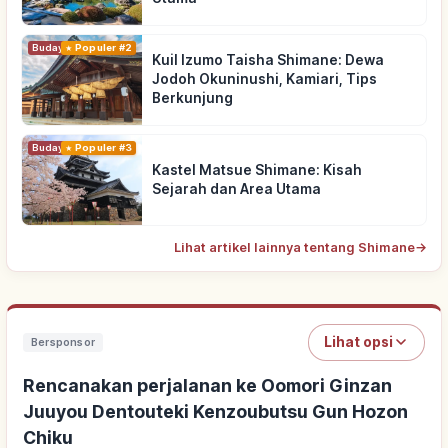
Budaya Tradisional
Populer #2
Kuil Izumo Taisha Shimane: Dewa
Jodoh Okuninushi, Kamiari, Tips
Berkunjung
Budaya Tradisional
Populer #3
Kastel Matsue Shimane: Kisah
Sejarah dan Area Utama
Lihat artikel lainnya tentang Shimane
→
Lihat opsi
Bersponsor
Rencanakan perjalanan ke Oomori Ginzan
Juuyou Dentouteki Kenzoubutsu Gun Hozon
Chiku