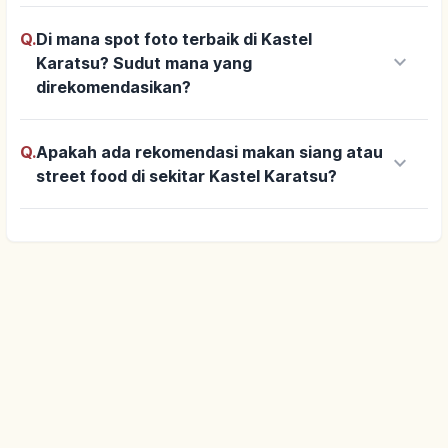
Q.
Di mana spot foto terbaik di Kastel
keyboard_arrow_down
Karatsu? Sudut mana yang
direkomendasikan?
Q.
Apakah ada rekomendasi makan siang atau
keyboard_arrow_down
street food di sekitar Kastel Karatsu?