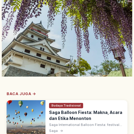
BACA JUGA →
Budaya Tradisional
Saga Balloon Fiesta: Makna, Acara
dan Etika Menonton
Saga International Balloon Fiesta: festival
balon udara terbesar Asia di Sungai Kase,
Saga
→
Saga. 100+ balon dari berbagai negara, tiap