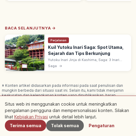
BACA SELANJUTNYA →
Perjalanan
Kuil Yutoku Inari Saga: Spot Utama,
Sejarah dan Tips Berkunjung
Yutoku Inari Jinja di Kashima, Saga: 3 Inari
Terbesar Jepang bersama Fushimi Inari &
Saga
→
Kasama Inari. Didirikan 1687 oleh istri
Nabeshima Naotomo.
※ Konten artikel didasarkan pada informasi pada saat penulisan dan
mungkin berbeda dari situasi saat ini. Selain itu, kami tidak menjamin
keakuratan dan kelengkapan konten yang dipublikasikan, harap
dimaklumi.
Situs web ini menggunakan cookie untuk meningkatkan
Bersponsor
Artikel ini mungkin berisi iklan (tautan afiliasi); kami dapat
pengalaman pengguna dan mempersonalisasi konten. Silakan
Terdekat
memperoleh komisi dari pemesanan melalui tautan tersebut.
lihat
Kebijakan Privasi
untuk detail lebih lanjut.
Terima semua
Tolak semua
Pengaturan