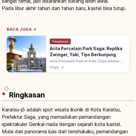
sangat ramai, jadi disarankan datang lebih awal.
Pada libur akhir tahun dan tahun baru, kastel bisa tutup.
BACA JUGA →
Perjalanan
Arita Porcelain Park Saga: Replika
Zwinger, Yaki, Tips Berkunjung
Arita Porcelain Park di Arita, Saga adalah
taman tematik dengan replika Istana
Saga
→
Zwinger Dresden, Jerman. Taman barok,
bengkel Arita-yaki & noborigama gratis.
Ringkasan
Karatsu-jō adalah spot wisata ikonik di Kota Karatsu,
Prefektur Saga, yang memadukan pemandangan
spektakuler Genkai-nada dengan sejarah kota kastel.
Mulai dari panorama luas dari tenshukaku, pemandangan