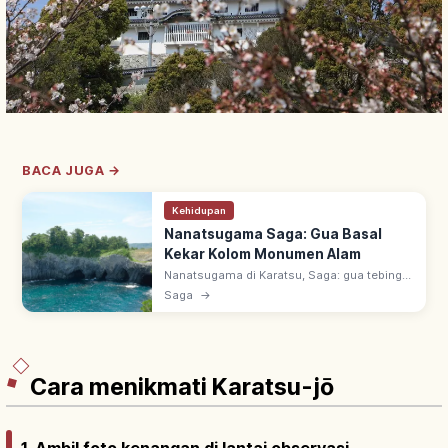
BACA JUGA →
Kehidupan
Nanatsugama Saga: Gua Basal
Kekar Kolom Monumen Alam
Nanatsugama di Karatsu, Saga: gua tebing
basal yang dihantam ombak Genkai-nada,
Saga
→
Monumen Alam Nasional. 7 'tungku' kekar
kolom; gua terbesar 110 m, lebar 3 m.
Cara menikmati Karatsu-jō
1. Ambil foto kenangan di lantai observasi