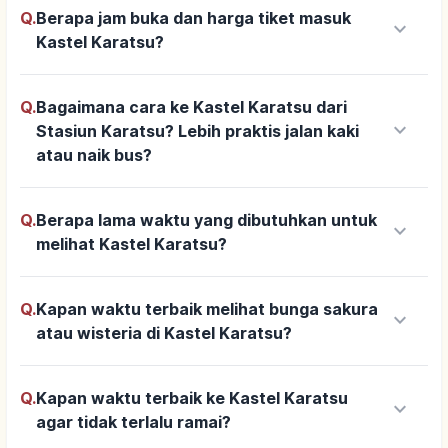
Q.
Berapa jam buka dan harga tiket masuk
keyboard_arrow_down
Kastel Karatsu?
Q.
Bagaimana cara ke Kastel Karatsu dari
keyboard_arrow_down
Stasiun Karatsu? Lebih praktis jalan kaki
atau naik bus?
Q.
Berapa lama waktu yang dibutuhkan untuk
keyboard_arrow_down
melihat Kastel Karatsu?
Q.
Kapan waktu terbaik melihat bunga sakura
keyboard_arrow_down
atau wisteria di Kastel Karatsu?
Q.
Kapan waktu terbaik ke Kastel Karatsu
keyboard_arrow_down
agar tidak terlalu ramai?