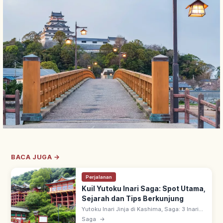
BACA JUGA →
Perjalanan
Kuil Yutoku Inari Saga: Spot Utama,
Sejarah dan Tips Berkunjung
Yutoku Inari Jinja di Kashima, Saga: 3 Inari
Terbesar Jepang bersama Fushimi Inari &
Saga
→