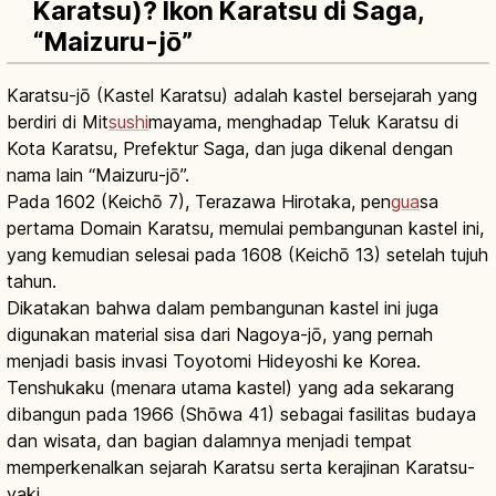
Karatsu)? Ikon Karatsu di Saga,
“Maizuru-jō”
Karatsu-jō (Kastel Karatsu) adalah kastel bersejarah yang
berdiri di Mit
sushi
mayama, menghadap Teluk Karatsu di
Kota Karatsu, Prefektur Saga, dan juga dikenal dengan
nama lain “Maizuru-jō”.
Pada 1602 (Keichō 7), Terazawa Hirotaka, pen
gua
sa
pertama Domain Karatsu, memulai pembangunan kastel ini,
yang kemudian selesai pada 1608 (Keichō 13) setelah tujuh
tahun.
Dikatakan bahwa dalam pembangunan kastel ini juga
digunakan material sisa dari Nagoya-jō, yang pernah
menjadi basis invasi Toyotomi Hideyoshi ke Korea.
Tenshukaku (menara utama kastel) yang ada sekarang
dibangun pada 1966 (Shōwa 41) sebagai fasilitas budaya
dan wisata, dan bagian dalamnya menjadi tempat
memperkenalkan sejarah Karatsu serta kerajinan Karatsu-
yaki.