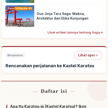
Perjalanan
Populer #3
Ouo Jinja Tara Saga: Makna,
Arsitektur dan Etika Kunjungan
Lihat artikel lainnya tentang Saga
→
Lihat opsi
Bersponsor
Rencanakan perjalanan ke Kastel Karatsu
Daftar isi
Cari penginapan dekat Kastel Karatsu
↗
Cari aktivitas di Kastel Karatsu
↗
Apa Itu Karatsu-jō (Kastel Karatsu)? Ikon