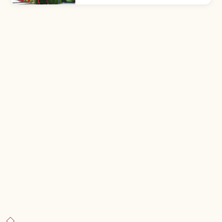
Kasama Inari. Didirikan 1687 oleh istri
Nabeshima Naotomo.