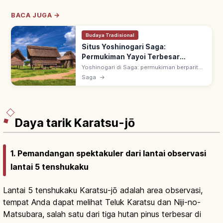
BACA JUGA →
Budaya Tradisional
Situs Yoshinogari Saga:
Permukiman Yayoi Terbesar
Jepang, Spot Utama
Yoshinogari di Saga: permukiman berparit
zaman Yayoi terbesar Jepang (~500 SM-
Saga
→
300 M). Situs Bersejarah Khusus Nasional;
dikaitkan Yamataikoku, dibuka 1989.
Daya tarik Karatsu-jō
1. Pemandangan spektakuler dari lantai observasi
lantai 5 tenshukaku
Lantai 5 tenshukaku Karatsu-jō adalah area observasi,
tempat Anda dapat melihat Teluk Karatsu dan Niji-no-
Matsubara, salah satu dari tiga hutan pinus terbesar di