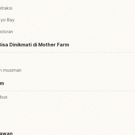
traksi
kyo Bay
estoran
isa Dinikmati di Mother Farm
h musiman
rm
 bus
tawan