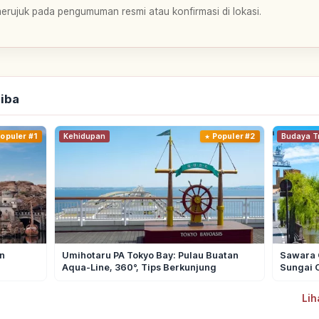
merujuk pada pengumuman resmi atau konfirmasi di lokasi.
hiba
opuler #1
Kehidupan
Populer #2
Budaya Tr
n
Umihotaru PA Tokyo Bay: Pulau Buatan
Sawara 
Aqua-Line, 360°, Tips Berkunjung
Sungai
Lih