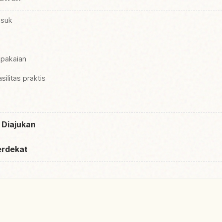
asuk
 pakaian
ilitas praktis
 Diajukan
erdekat