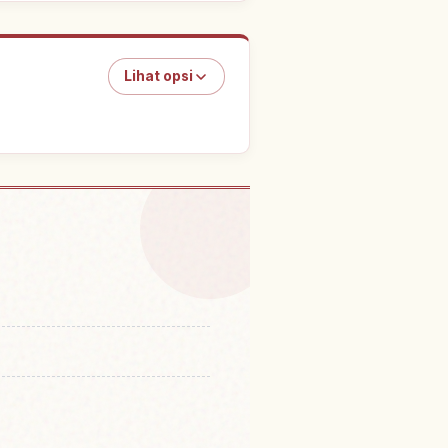
Lihat opsi
azaa Bokujou, Chiba
↗