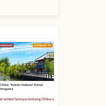
adisional
Populer #3
Chiba: 'Koedo Hokuso' Kanal
 Onogawa
at artikel lainnya tentang Chiba
→