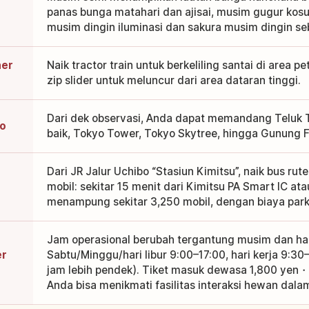
panas bunga matahari dan ajisai, musim gugur kosu
musim dingin iluminasi dan sakura musim dingin se
her
Naik tractor train untuk berkeliling santai di area 
zip slider untuk meluncur dari area dataran tinggi.
Dari dek observasi, Anda dapat memandang Teluk T
yo
baik, Tokyo Tower, Tokyo Skytree, hingga Gunung Fuj
Dari JR Jalur Uchibo “Stasiun Kimitsu”, naik bus r
mobil: sekitar 15 menit dari Kimitsu PA Smart IC atau
menampung sekitar 3,250 mobil, dengan biaya parkir
Jam operasional berubah tergantung musim dan hari 
er
Sabtu/Minggu/hari libur 9:00–17:00, hari kerja 9:3
jam lebih pendek). Tiket masuk dewasa 1,800 yen・
Anda bisa menikmati fasilitas interaksi hewan dala