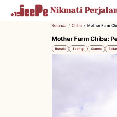
Nikmati Perjala
Beranda
/
Chiba
/
Mother Farm Chi
Mother Farm Chiba: P
Ibaraki
Tochigi
Gunma
Sait