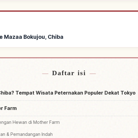
e Mazaa Bokujou, Chiba
Mazaa Bokujou, Chiba
Cari aktivitas di M
↗
Daftar isi
 Chiba? Tempat Wisata Peternakan Populer Dekat Tokyo
er Farm
 dengan Hewan di Mother Farm
man & Pemandangan Indah