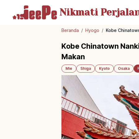
Nikmati Perjala
Beranda
/
Hyogo
/
Kobe Chinatown
Kobe Chinatown Nanki
Makan
Mie
Shiga
Kyoto
Osaka