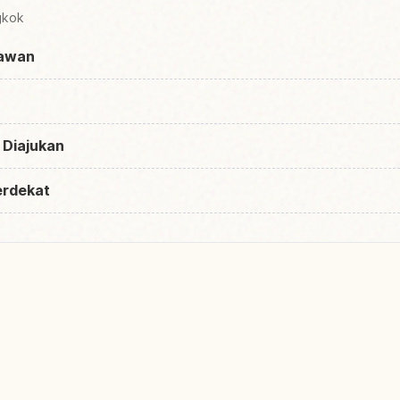
gkok
tawan
 Diajukan
erdekat