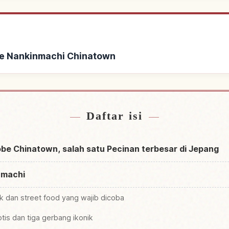
ke Nankinmachi Chinatown
Nankinmachi Chinatown
Cari aktivitas di N
↗
Daftar isi
be Chinatown, salah satu Pecinan terbesar di Jepang
nmachi
ik dan street food yang wajib dicoba
tis dan tiga gerbang ikonik