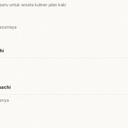
ru untuk wisata kuliner jalan kaki
 azumaya
hi
machi
asnya