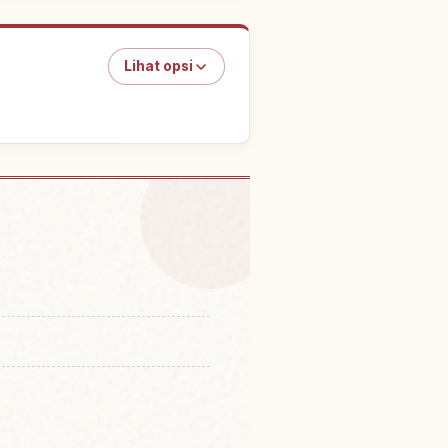
Lihat opsi
ankinmachi Chinatown
↗