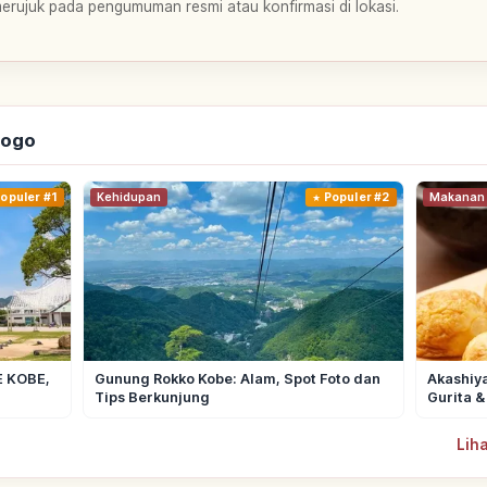
merujuk pada pengumuman resmi atau konfirmasi di lokasi.
yogo
opuler #1
Kehidupan
Populer #2
Makanan
E KOBE,
Gunung Rokko Kobe: Alam, Spot Foto dan
Akashiya
Tips Berkunjung
Gurita &
Liha