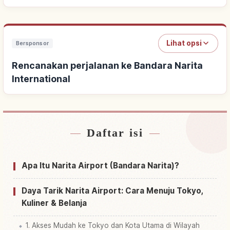
Lihat opsi
Bersponsor
Rencanakan perjalanan ke Bandara Narita
International
Daftar isi
Cari penginapan dekat Bandara Narita
↗
International
Apa Itu Narita Airport (Bandara Narita)?
Cari aktivitas di Bandara Narita International
↗
Daya Tarik Narita Airport: Cara Menuju Tokyo,
Kuliner & Belanja
1. Akses Mudah ke Tokyo dan Kota Utama di Wilayah