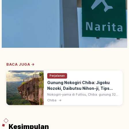
BACA JUGA →
Perjalanan
Gunung Nokogiri Chiba: Jigoku
Nozoki, Daibutsu Nihon-ji, Tips
Berkunjung
Nokogiri-yama di Futtsu, Chiba: gunung 329
m berpunggung mirip gigi gergaji. Jigoku
Chiba
→
Nozoki di tepi tebing, Daibutsu Nihon-ji &
ropeway ke puncak.
Kesimpulan