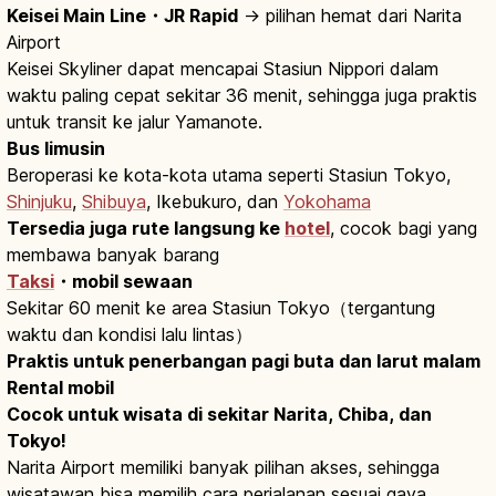
Keisei Main Line・JR Rapid
→ pilihan hemat dari Narita
Airport
Keisei Skyliner dapat mencapai Stasiun Nippori dalam
waktu paling cepat sekitar 36 menit, sehingga juga praktis
untuk transit ke jalur Yamanote.
Bus limusin
Beroperasi ke kota-kota utama seperti Stasiun Tokyo,
Shinjuku
,
Shibuya
, Ikebukuro, dan
Yokohama
Tersedia juga rute langsung ke
hotel
, cocok bagi yang
membawa banyak barang
Taksi
・mobil sewaan
Sekitar 60 menit ke area Stasiun Tokyo（tergantung
waktu dan kondisi lalu lintas）
Praktis untuk penerbangan pagi buta dan larut malam
Rental mobil
Cocok untuk wisata di sekitar Narita, Chiba, dan
Tokyo!
Narita Airport memiliki banyak pilihan akses, sehingga
wisatawan bisa memilih cara perjalanan sesuai gaya