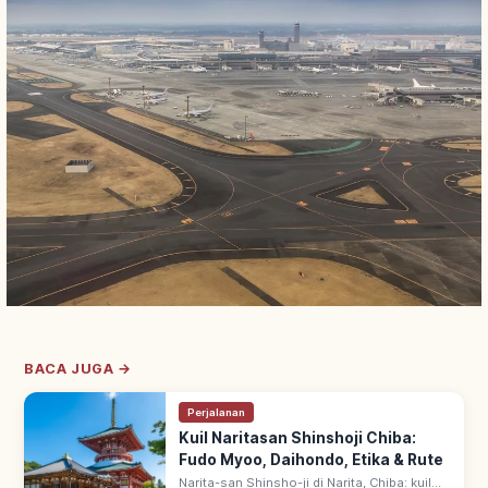
BACA JUGA →
Perjalanan
Kuil Naritasan Shinshoji Chiba:
Fudo Myoo, Daihondo, Etika & Rute
Narita-san Shinsho-ji di Narita, Chiba: kuil