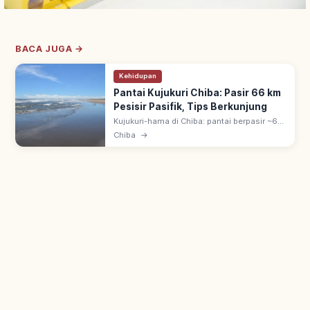
BACA JUGA →
Kehidupan
Pantai Kujukuri Chiba: Pasir 66 km
Pesisir Pasifik, Tips Berkunjung
Kujukuri-hama di Chiba: pantai berpasir ~66
km menghadap Samudra Pasifik, salah satu
Chiba
→
pantai berpasir terbesar Jepang. Berenang,
surfing & hasil laut segar.