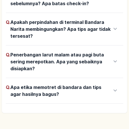
sebelumnya? Apa batas check-in?
Q.
Apakah perpindahan di terminal Bandara
keyboard_arrow_down
Narita membingungkan? Apa tips agar tidak
tersesat?
Q.
Penerbangan larut malam atau pagi buta
keyboard_arrow_down
sering merepotkan. Apa yang sebaiknya
disiapkan?
Q.
Apa etika memotret di bandara dan tips
keyboard_arrow_down
agar hasilnya bagus?