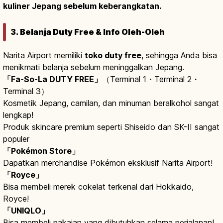
kuliner Jepang sebelum keberangkatan.
3. Belanja Duty Free & Info Oleh-Oleh
Narita Airport memiliki
toko duty free
, sehingga Anda bisa
menikmati belanja sebelum meninggalkan Jepang.
「Fa-So-La DUTY FREE」
（Terminal 1・Terminal 2・
Terminal 3）
Kosmetik Jepang, camilan, dan minuman beralkohol sangat
lengkap!
Produk skincare premium seperti Shiseido dan SK-II sangat
populer
「Pokémon Store」
Dapatkan merchandise Pokémon eksklusif Narita Airport!
「Royce」
Bisa membeli merek cokelat terkenal dari Hokkaido,
Royce!
「UNIQLO」
Bisa membeli pakaian yang dibutuhkan selama perjalanan!