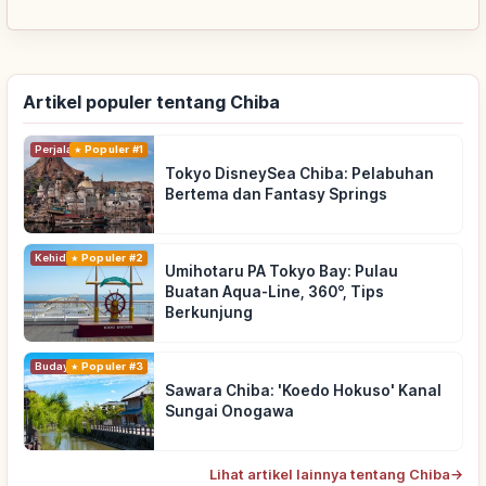
Artikel populer tentang Chiba
Perjalanan
Populer #1
Tokyo DisneySea Chiba: Pelabuhan
Bertema dan Fantasy Springs
Kehidupan
Populer #2
Umihotaru PA Tokyo Bay: Pulau
Buatan Aqua-Line, 360°, Tips
Berkunjung
Budaya Tradisional
Populer #3
Sawara Chiba: 'Koedo Hokuso' Kanal
Sungai Onogawa
Lihat artikel lainnya tentang Chiba
→