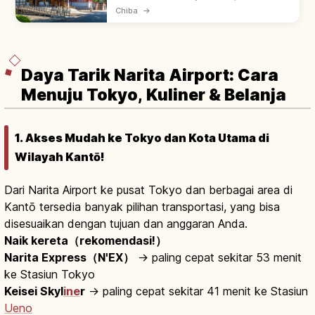
Shingon Chisan sejak 940. Fudo Myoo
Chiba
→
konon dipahat Kobo Daishi; Daihondo
dengan ritual goma api suci yang khidmat.
Daya Tarik Narita Airport: Cara
Menuju Tokyo, Kuliner & Belanja
1. Akses Mudah ke Tokyo dan Kota Utama di
Wilayah Kantō!
Dari Narita Airport ke pusat Tokyo dan berbagai area di
Kantō tersedia banyak pilihan transportasi, yang bisa
disesuaikan dengan tujuan dan anggaran Anda.
Naik kereta（rekomendasi!）
Narita Express（N'EX）
→ paling cepat sekitar 53 menit
ke Stasiun Tokyo
Keisei Skyl
ine
r
→ paling cepat sekitar 41 menit ke Stasiun
Ueno