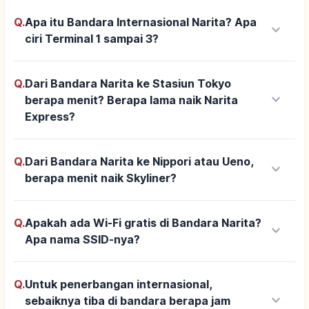
Q.
Apa itu Bandara Internasional Narita? Apa
keyboard_arrow_down
ciri Terminal 1 sampai 3?
Q.
Dari Bandara Narita ke Stasiun Tokyo
keyboard_arrow_down
berapa menit? Berapa lama naik Narita
Express?
Q.
Dari Bandara Narita ke Nippori atau Ueno,
keyboard_arrow_down
berapa menit naik Skyliner?
Q.
Apakah ada Wi-Fi gratis di Bandara Narita?
keyboard_arrow_down
Apa nama SSID-nya?
Q.
Untuk penerbangan internasional,
keyboard_arrow_down
sebaiknya tiba di bandara berapa jam