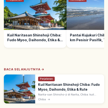
Kuil Naritasan Shinshoji Chiba:
Pantai Kujukuri Chiba
Fudo Myoo, Daihondo, Etika &
km Pesisir Pasifik, T
Rute
Berkunjung
BACA SELANJUTNYA →
Perjalanan
Kuil Naritasan Shinshoji Chiba: Fudo
Myoo, Daihondo, Etika & Rute
Narita-san Shinsho-ji di Narita, Chiba: kuil
Shingon Chisan sejak 940. Fudo Myoo konon
Chiba
→
dipahat Kobo Daishi; Daihondo dengan ritual
goma api suci yang khidmat.