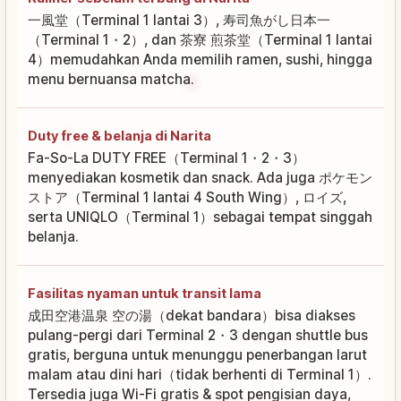
一風堂（Terminal 1 lantai 3）, 寿司魚がし日本一
（Terminal 1・2）, dan 茶寮 煎茶堂（Terminal 1 lantai
4）memudahkan Anda memilih ramen, sushi, hingga
menu bernuansa matcha.
Duty free & belanja di Narita
Fa-So-La DUTY FREE（Terminal 1・2・3）
menyediakan kosmetik dan snack. Ada juga ポケモン
ストア（Terminal 1 lantai 4 South Wing）, ロイズ,
serta UNIQLO（Terminal 1）sebagai tempat singgah
belanja.
Fasilitas nyaman untuk transit lama
成田空港温泉 空の湯（dekat bandara）bisa diakses
pulang-pergi dari Terminal 2・3 dengan shuttle bus
gratis, berguna untuk menunggu penerbangan larut
malam atau dini hari（tidak berhenti di Terminal 1）.
Tersedia juga Wi-Fi gratis & spot pengisian daya,