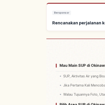
Bersponsor
Rencanakan perjalanan k
Cari penginapan deka
Mau Main SUP di Okina
SUP, Aktivitas Air yang Bi
Jika Pertama Kali Mencob
Walau Tujuannya Foto, U
Pilih Area SUP di Okina