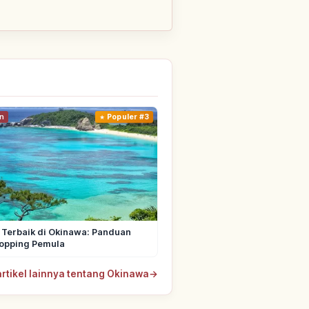
n
Populer #3
 Terbaik di Okinawa: Panduan
Hopping Pemula
artikel lainnya tentang Okinawa
→