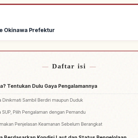
e Okinawa Prefektur
t Okinawa Prefektur
Cari aktivitas di
↗
Daftar isi
wa? Tentukan Dulu Gaya Pengalamannya
sa Dinikmati Sambil Berdiri maupun Duduk
a SUP, Pilih Pengalaman dengan Pemandu
tamakan Penjelasan Keamanan Sebelum Berangkat
wa Berdasarkan Kondisi Laut dan Status Pengelolaan