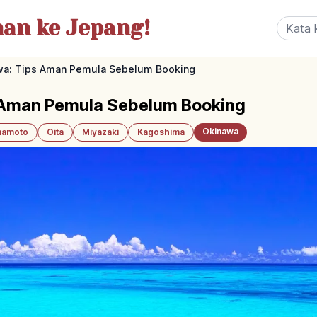
nan
ke Jepang!
wa: Tips Aman Pemula Sebelum Booking
 Aman Pemula Sebelum Booking
Okinawa
amoto
Oita
Miyazaki
Kagoshima