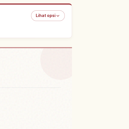
Lihat opsi
 Okinawa Prefektur
↗