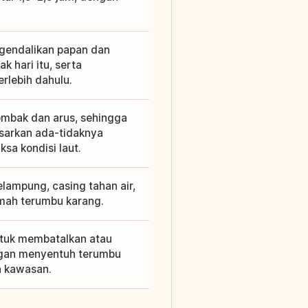
gendalikan papan dan
 hari itu, serta
rlebih dahulu.
 ombak dan arus, sehingga
rdasarkan ada-tidaknya
sa kondisi laut.
lampung, casing tahan air,
ramah terumbu karang.
ntuk membatalkan atau
angan menyentuh terumbu
n kawasan.