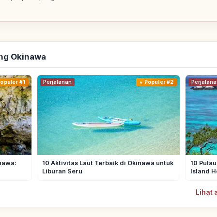
ang Okinawa
opuler #1
Perjalanan
Populer #2
Perjalana
inawa:
10 Aktivitas Laut Terbaik di Okinawa untuk
10 Pulau
Liburan Seru
Island 
Lihat 