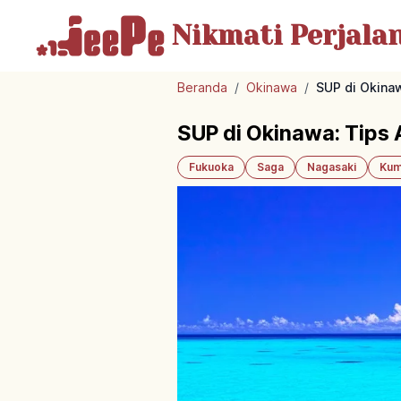
Nikmati Perjala
Beranda
/
Okinawa
/
SUP di Okina
SUP di Okinawa: Tips
Fukuoka
Saga
Nagasaki
Kum