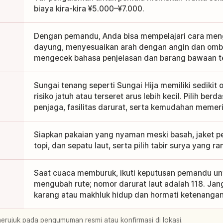
biaya kira-kira ¥5.000–¥7.000.
Dengan pemandu, Anda bisa mempelajari cara men
dayung, menyesuaikan arah dengan angin dan ombak
mengecek bahasa penjelasan dan barang bawaan te
Sungai tenang seperti Sungai Hija memiliki sedikit
risiko jatuh atau terseret arus lebih kecil. Pilih be
penjaga, fasilitas darurat, serta kemudahan memerik
Siapkan pakaian yang nyaman meski basah, jaket pe
topi, dan sepatu laut, serta pilih tabir surya yang 
Saat cuaca memburuk, ikuti keputusan pemandu u
mengubah rute; nomor darurat laut adalah 118. J
karang atau makhluk hidup dan hormati ketenanga
merujuk pada pengumuman resmi atau konfirmasi di lokasi.