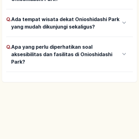
Q.
Ada tempat wisata dekat Onioshidashi Park
keyboard_arrow_down
yang mudah dikunjungi sekaligus?
Q.
Apa yang perlu diperhatikan soal
keyboard_arrow_down
aksesibilitas dan fasilitas di Onioshidashi
Park?