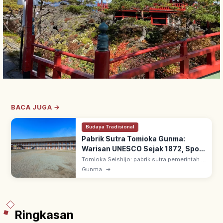
BACA JUGA →
Budaya Tradisional
Pabrik Sutra Tomioka Gunma:
Warisan UNESCO Sejak 1872, Spot
Utama
Tomioka Seishijo: pabrik sutra pemerintah di
Tomioka, Gunma, sejak 1872 di bawah
Gunma
→
bimbingan teknisi Prancis Paul Brunat.
Warisan UNESCO 2014; 3 Harta Nasional.
Ringkasan