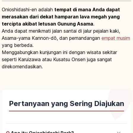
Onioshidashi-en adalah
tempat di mana Anda dapat
merasakan dari dekat hamparan lava megah yang
tercipta akibat letusan Gunung Asama
.
Anda dapat menikmati jalan santai di jalur pejalan kaki,
Asama-yama Kannon-dō, dan pemandangan
empat musim
yang berbeda.
Menggabungkan kunjungan ini dengan wisata sekitar
seperti Karuizawa atau Kusatsu Onsen juga sangat
direkomendasikan.
Pertanyaan yang Sering Diajukan
keyboard_arrow_down
Q.
Apa itu Onioshidashi Park?