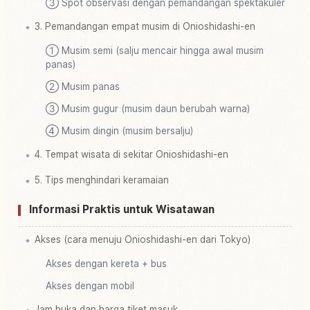
③ Spot observasi dengan pemandangan spektakuler
3. Pemandangan empat musim di Onioshidashi-en
① Musim semi (salju mencair hingga awal musim
panas)
② Musim panas
③ Musim gugur (musim daun berubah warna)
④ Musim dingin (musim bersalju)
4. Tempat wisata di sekitar Onioshidashi-en
5. Tips menghindari keramaian
Informasi Praktis untuk Wisatawan
Akses (cara menuju Onioshidashi-en dari Tokyo)
Akses dengan kereta + bus
Akses dengan mobil
Jam buka dan harga tiket masuk