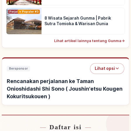
Perjalanan
Populer #3
8 Wisata Sejarah Gunma | Pabrik
Sutra Tomioka & Warisan Dunia
Lihat artikel lainnya tentang Gunma
→
Lihat opsi
Bersponsor
Rencanakan perjalanan ke Taman
Onioshidashi Shi Sono ( Joushin'etsu Kougen
Kokuritsukouen )
Daftar isi
Cari penginapan dekat Taman Onioshidashi Shi
↗