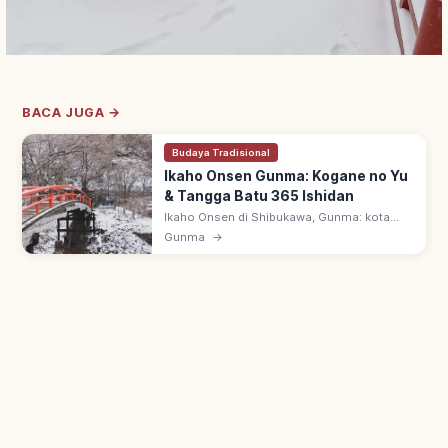
BACA JUGA →
Budaya Tradisional
Ikaho Onsen Gunma: Kogane no Yu
& Tangga Batu 365 Ishidan
Ikaho Onsen di Shibukawa, Gunma: kota
onsen bersejarah, disebut Manyoshu. Dua
Gunma
→
air: Kogane no Yu (cokelat keemasan) &
Shirogane no Yu; tangga batu 365 anak.