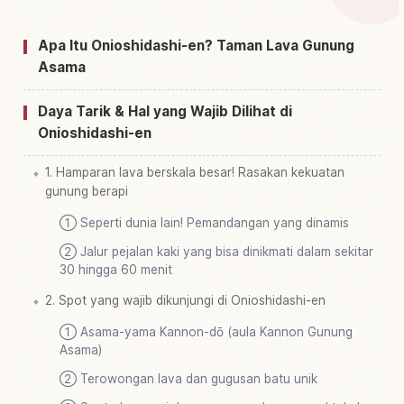
Sono ( Joushin'etsu Kougen Kokuritsukouen )
Apa Itu Onioshidashi-en? Taman Lava Gunung
Cari aktivitas di Taman Onioshidashi Shi Sono (
Asama
↗
Joushin'etsu Kougen Kokuritsukouen )
Daya Tarik & Hal yang Wajib Dilihat di
Onioshidashi-en
1. Hamparan lava berskala besar! Rasakan kekuatan
gunung berapi
① Seperti dunia lain! Pemandangan yang dinamis
② Jalur pejalan kaki yang bisa dinikmati dalam sekitar
30 hingga 60 menit
2. Spot yang wajib dikunjungi di Onioshidashi-en
① Asama-yama Kannon-dō (aula Kannon Gunung
Asama)
② Terowongan lava dan gugusan batu unik