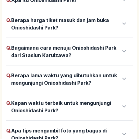
Q.
Berapa harga tiket masuk dan jam buka
keyboard_arrow_down
Onioshidashi Park?
Q.
Bagaimana cara menuju Onioshidashi Park
keyboard_arrow_down
dari Stasiun Karuizawa?
Q.
Berapa lama waktu yang dibutuhkan untuk
keyboard_arrow_down
mengunjungi Onioshidashi Park?
Q.
Kapan waktu terbaik untuk mengunjungi
keyboard_arrow_down
Onioshidashi Park?
Q.
Apa tips mengambil foto yang bagus di
keyboard_arrow_down
Onioshidashi Park?