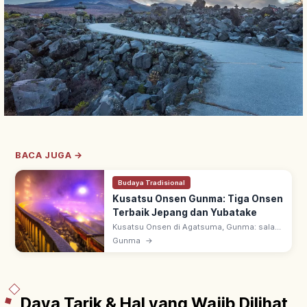
BACA JUGA →
Budaya Tradisional
Kusatsu Onsen Gunma: Tiga Onsen
Terbaik Jepang dan Yubatake
Kusatsu Onsen di Agatsuma, Gunma: salah
satu Tiga Onsen Terbaik Jepang. Debit air
Gunma
→
melimpah & keasaman tinggi; Yubatake
ikon, dipuji dalam lagu Kusatsu-bushi.
Daya Tarik & Hal yang Wajib Dilihat