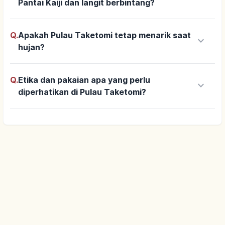
Pantai Kaiji dan langit berbintang?
Q.
Apakah Pulau Taketomi tetap menarik saat
keyboard_arrow_down
hujan?
Q.
Etika dan pakaian apa yang perlu
keyboard_arrow_down
diperhatikan di Pulau Taketomi?