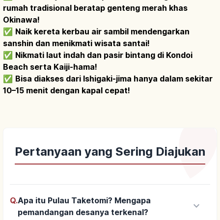
rumah tradisional beratap genteng merah khas
Okinawa!
✅
Naik kereta kerbau air sambil mendengarkan
sanshin dan menikmati wisata santai!
✅
Nikmati laut indah dan pasir bintang di Kondoi
Beach serta Kaiji-hama!
✅
Bisa diakses dari Ishigaki-jima hanya dalam sekitar
10–15 menit dengan kapal cepat!
Pertanyaan yang Sering Diajukan
Q.
Apa itu Pulau Taketomi? Mengapa
keyboard_arrow_down
pemandangan desanya terkenal?