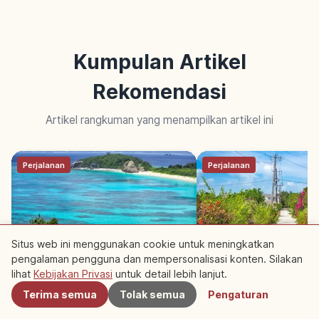
Kumpulan Artikel
Rekomendasi
Artikel rangkuman yang menampilkan artikel ini
Perjalanan
Perjalanan
Situs web ini menggunakan cookie untuk meningkatkan
pengalaman pengguna dan mempersonalisasi konten. Silakan
Terdekat
10 Pulau Terbaik di Okinawa:
10 Wisata & Aktivitas
lihat
Kebijakan Privasi
untuk detail lebih lanjut.
Panduan Island Hopping
di Pulau Ishigaki: Ala
Terima semua
Tolak semua
Pengaturan
Pemula
Budaya