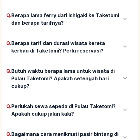
Q.
Berapa lama ferry dari Ishigaki ke Taketomi
keyboard_arrow_down
dan berapa tarifnya?
Q.
Berapa tarif dan durasi wisata kereta
keyboard_arrow_down
kerbau di Taketomi? Perlu reservasi?
Q.
Butuh waktu berapa lama untuk wisata di
keyboard_arrow_down
Pulau Taketomi? Apakah setengah hari
cukup?
Q.
Perlukah sewa sepeda di Pulau Taketomi?
keyboard_arrow_down
Apakah cukup jalan kaki?
Q.
Bagaimana cara menikmati pasir bintang di
keyboard_arrow_down