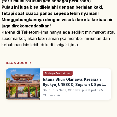
(tarif mulai ratusan yen sebagai perkiraan)
Pulau ini juga bisa dijelajahi dengan berjalan kaki,
tetapi saat cuaca panas sepeda lebih nyaman!
Menggabungkannya dengan wisata kereta kerbau air
juga direkomendasikan!
Karena di Taketomi-jima hanya ada sedikit minimarket atau
supermarket, akan lebih aman jika membeli minuman dan
kebutuhan lain lebih dulu di Ishigaki-jima.
BACA JUGA →
Budaya Tradisional
Istana Shuri Okinawa: Kerajaan
Ryukyu, UNESCO, Sejarah & Spot
Utama
Shuri-jo di Naha, Okinawa: pusat politik &
budaya Kerajaan Ryukyu selama 450 tahun
Okinawa
→
sejak abad 14. UNESCO 2000 'Gusuku Sites
of Ryukyu'; restorasi pasca 2019.