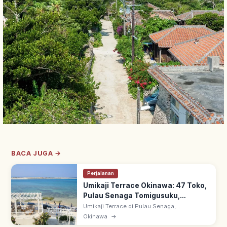
BACA JUGA →
Perjalanan
Umikaji Terrace Okinawa: 47 Toko,
Pulau Senaga Tomigusuku,
Pemandangan & Akses
Umikaji Terrace di Pulau Senaga,
Tomigusuku, Okinawa: ~15 menit dari
Okinawa
→
Bandara Naha. 47 toko & kuliner bergaya