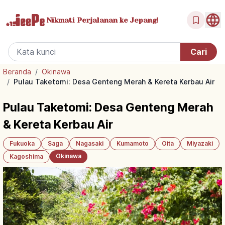
Nikmati Perjalanan
ke Jepang!
Beranda
/
Okinawa
/
Pulau Taketomi: Desa Genteng Merah & Kereta Kerbau Air
Pulau Taketomi: Desa Genteng Merah
& Kereta Kerbau Air
Fukuoka
Saga
Nagasaki
Kumamoto
Oita
Miyazaki
Okinawa
Kagoshima