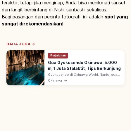
terakhir, tetapi jika menginap, Anda bisa menikmati sunset
dan langit berbintang di Nishi-sanbashi sekaligus.
Bagi pasangan dan pecinta fotografi, ini adalah
spot yang
sangat direkomendasikan
!
BACA JUGA →
Perjalanan
Gua Gyokusendo Okinawa: 5.000
m, 1 Juta Stalaktit, Tips Berkunjung
Gyokusendo di Okinawa World, Nanjo: gua
kapur ~5.000 m dengan 1+ juta stalaktit.
Okinawa
→
~890 m dibuka wisata; ruang bawah tanah
fantastis hasil alam jutaan tahun.