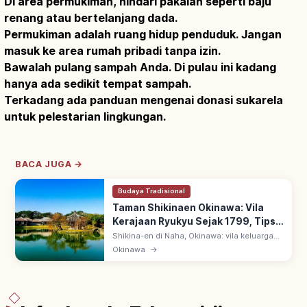
Di area permukiman, hindari pakaian seperti baju
renang atau bertelanjang dada.
Permukiman adalah ruang hidup penduduk. Jangan
masuk ke area rumah pribadi tanpa izin.
Bawalah pulang sampah Anda. Di pulau ini kadang
hanya ada sedikit tempat sampah.
Terkadang ada panduan mengenai donasi sukarela
untuk pelestarian lingkungan.
BACA JUGA →
Budaya Tradisional
Taman Shikinaen Okinawa: Vila
Kerajaan Ryukyu Sejak 1799, Tips
Berkunjung
Shikina-en di Naha, Okinawa: vila keluarga
kerajaan Ryukyu sejak 1799, wisma tamu
Okinawa
→
sappōshi Tiongkok. UNESCO 2000 Gusuku
Sites of Ryukyu; Rokkaku-do paviliun.