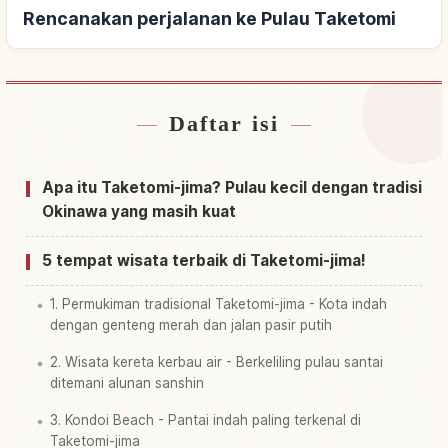
Rencanakan perjalanan ke Pulau Taketomi
Daftar isi
Cari penginapan dekat Pulau Taketomi
↗
Cari aktivitas di Pulau Taketomi
↗
Apa itu Taketomi-jima? Pulau kecil dengan tradisi
Okinawa yang masih kuat
5 tempat wisata terbaik di Taketomi-jima!
1. Permukiman tradisional Taketomi-jima - Kota indah
dengan genteng merah dan jalan pasir putih
2. Wisata kereta kerbau air - Berkeliling pulau santai
ditemani alunan sanshin
3. Kondoi Beach - Pantai indah paling terkenal di
Taketomi-jima