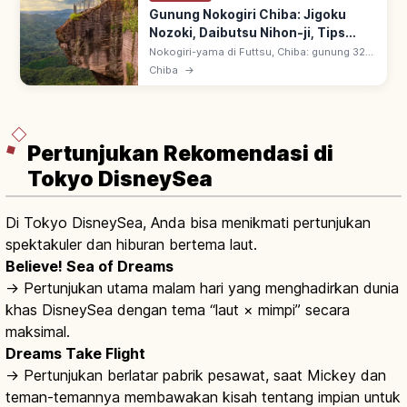
Gunung Nokogiri Chiba: Jigoku
Nozoki, Daibutsu Nihon-ji, Tips
Berkunjung
Nokogiri-yama di Futtsu, Chiba: gunung 329
m berpunggung mirip gigi gergaji. Jigoku
Chiba
→
Nozoki di tepi tebing, Daibutsu Nihon-ji &
ropeway ke puncak.
Pertunjukan Rekomendasi di
Tokyo DisneySea
Di Tokyo DisneySea, Anda bisa menikmati pertunjukan
spektakuler dan hiburan bertema laut.
Believe! Sea of Dreams
→ Pertunjukan utama malam hari yang menghadirkan dunia
khas DisneySea dengan tema “laut × mimpi” secara
maksimal.
Dreams Take Flight
→ Pertunjukan berlatar pabrik pesawat, saat Mickey dan
teman-temannya membawakan kisah tentang impian untuk