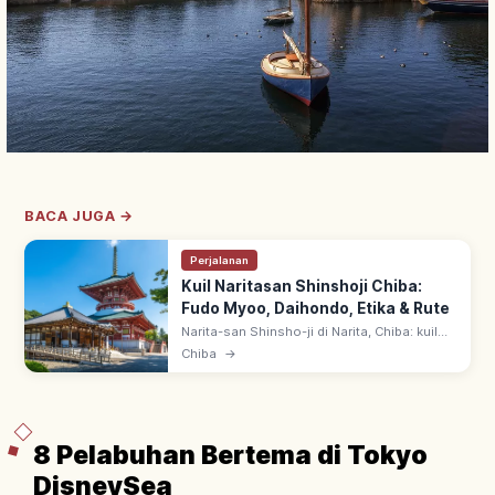
BACA JUGA →
Perjalanan
Kuil Naritasan Shinshoji Chiba:
Fudo Myoo, Daihondo, Etika & Rute
Narita-san Shinsho-ji di Narita, Chiba: kuil
Shingon Chisan sejak 940. Fudo Myoo
Chiba
→
konon dipahat Kobo Daishi; Daihondo
dengan ritual goma api suci yang khidmat.
8 Pelabuhan Bertema di Tokyo
DisneySea