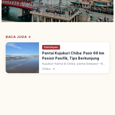
BACA JUGA →
Kehidupan
Pantai Kujukuri Chiba: Pasir 66 km
Pesisir Pasifik, Tips Berkunjung
Kujukuri-hama di Chiba: pantai berpasir ~66
km menghadap Samudra Pasifik, salah satu
Chiba
→
pantai berpasir terbesar Jepang. Berenang,
surfing & hasil laut segar.