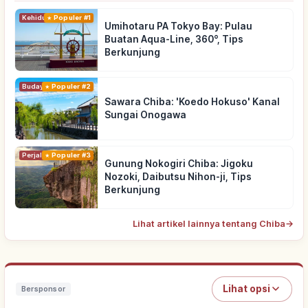
Kehidupan
Populer #1
Umihotaru PA Tokyo Bay: Pulau
Buatan Aqua-Line, 360°, Tips
Berkunjung
Budaya Tradisional
Populer #2
Sawara Chiba: 'Koedo Hokuso' Kanal
Sungai Onogawa
Perjalanan
Populer #3
Gunung Nokogiri Chiba: Jigoku
Nozoki, Daibutsu Nihon-ji, Tips
Berkunjung
Lihat artikel lainnya tentang Chiba
→
Lihat opsi
Bersponsor