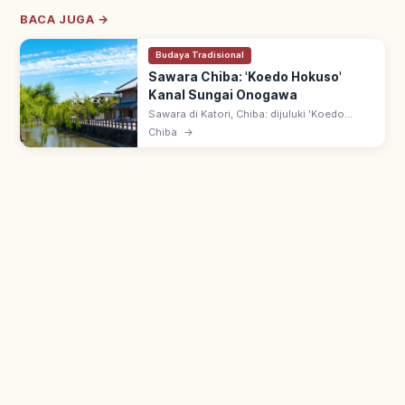
BACA JUGA →
Budaya Tradisional
Sawara Chiba: 'Koedo Hokuso'
Kanal Sungai Onogawa
Sawara di Katori, Chiba: dijuluki 'Koedo
Hokuso' (Kota Edo Kecil). Pusat transportasi
Chiba
→
air Sungai Tone era Edo; gudang kura-zukuri
di tepi Sungai Onogawa.