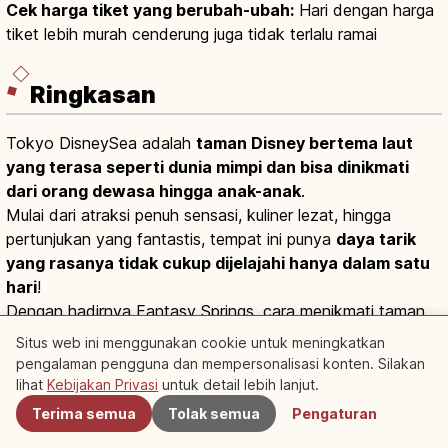
Cek harga tiket yang berubah-ubah:
Hari dengan harga
tiket lebih murah cenderung juga tidak terlalu ramai
Ringkasan
Tokyo DisneySea adalah
taman Disney bertema laut
yang terasa seperti dunia mimpi dan bisa dinikmati
dari orang dewasa hingga anak-anak
.
Mulai dari atraksi penuh sensasi, kuliner lezat, hingga
pertunjukan yang fantastis, tempat ini punya
daya tarik
yang rasanya tidak cukup dijelajahi hanya dalam satu
hari
!
Dengan hadirnya Fantasy Springs, cara menikmati taman
ini pun kini semakin beragam.
Situs web ini menggunakan cookie untuk meningkatkan
pengalaman pengguna dan mempersonalisasi konten. Silakan
Terdekat
lihat
Kebijakan Privasi
untuk detail lebih lanjut.
Terima semua
Tolak semua
Pengaturan