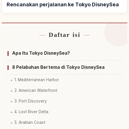
Rencanakan perjalanan ke Tokyo DisneySea
Daftar isi
Cari penginapan dekat Tokyo DisneySea
↗
Cari aktivitas di Tokyo DisneySea
↗
Apa Itu Tokyo DisneySea?
8 Pelabuhan Bertema di Tokyo DisneySea
1. Mediterranean Harbor
2. American Waterfront
3. Port Discovery
4. Lost River Delta
5. Arabian Coast