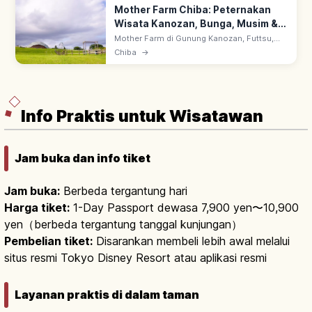
Mother Farm Chiba: Peternakan
Wisata Kanozan, Bunga, Musim &
Spot Foto
Mother Farm di Gunung Kanozan, Futtsu,
Chiba: peternakan wisata dengan
Chiba
→
pemandangan Teluk Tokyo. Interaksi hewan
& bunga; ~90 menit dengan mobil dari
Tokyo.
Info Praktis untuk Wisatawan
Jam buka dan info tiket
Jam buka:
Berbeda tergantung hari
Harga tiket:
1-Day Passport dewasa 7,900 yen〜10,900
yen（berbeda tergantung tanggal kunjungan）
Pembelian tiket:
Disarankan membeli lebih awal melalui
situs resmi Tokyo Disney Resort atau aplikasi resmi
Layanan praktis di dalam taman