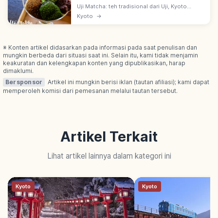
Uji Matcha: teh tradisional dari Uji, Kyoto
selatan—salah satu 3 teh utama Jepang. Asal
Kyoto
→
era Kamakura ~1191 via benih dari Tiongkok
oleh biksu Zen Eisai.
※ Konten artikel didasarkan pada informasi pada saat penulisan dan
mungkin berbeda dari situasi saat ini. Selain itu, kami tidak menjamin
keakuratan dan kelengkapan konten yang dipublikasikan, harap
dimaklumi.
Bersponsor
Artikel ini mungkin berisi iklan (tautan afiliasi); kami dapat
memperoleh komisi dari pemesanan melalui tautan tersebut.
Artikel Terkait
Lihat artikel lainnya dalam kategori ini
Kyoto
Kyoto