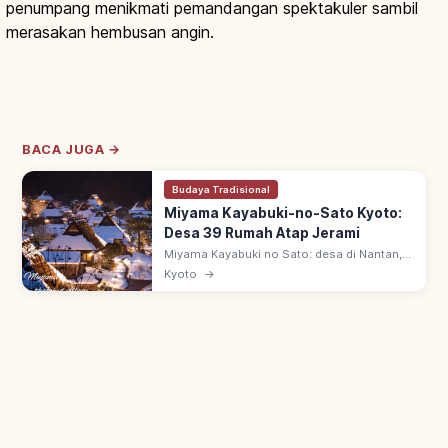
penumpang menikmati pemandangan spektakuler sambil
merasakan hembusan angin.
BACA JUGA →
Budaya Tradisional
Miyama Kayabuki-no-Sato Kyoto:
Desa 39 Rumah Atap Jerami
Miyama Kayabuki no Sato: desa di Nantan,
Kyoto utara—dari 50 rumah, 39 beratap
Kyoto
→
jerami. Arsitektur 'Kitayama-gata minka'
sejak pertengahan zaman Edo.