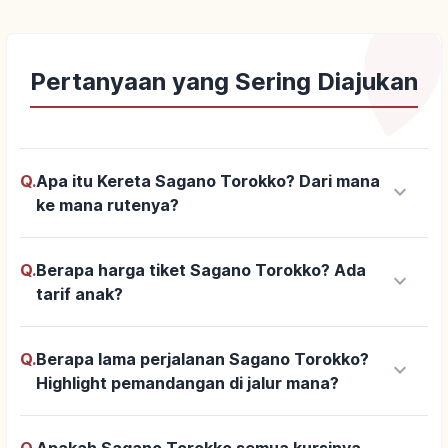
Pertanyaan yang Sering Diajukan
Q.
Apa itu Kereta Sagano Torokko? Dari mana
keyboard_arrow_down
ke mana rutenya?
Q.
Berapa harga tiket Sagano Torokko? Ada
keyboard_arrow_down
tarif anak?
Q.
Berapa lama perjalanan Sagano Torokko?
keyboard_arrow_down
Highlight pemandangan di jalur mana?