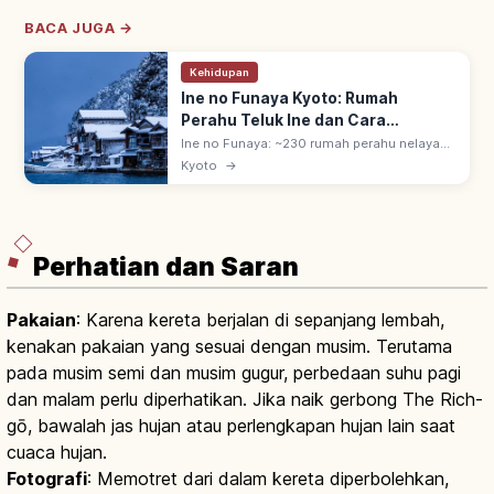
BACA JUGA →
Kehidupan
Ine no Funaya Kyoto: Rumah
Perahu Teluk Ine dan Cara
Berkunjung
Ine no Funaya: ~230 rumah perahu nelayan
di Teluk Ine, Semenanjung Tango, Kyoto
Kyoto
→
utara. Lantai 1 garasi perahu, lantai 2 tempat
tinggal. Cagar budaya sejak 2005.
Perhatian dan Saran
Pakaian
: Karena kereta berjalan di sepanjang lembah,
kenakan pakaian yang sesuai dengan musim. Terutama
pada musim semi dan musim gugur, perbedaan suhu pagi
dan malam perlu diperhatikan. Jika naik gerbong The Rich-
gō, bawalah jas hujan atau perlengkapan hujan lain saat
cuaca hujan.
Fotografi
: Memotret dari dalam kereta diperbolehkan,