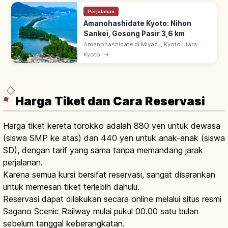
Perjalanan
Amanohashidate Kyoto: Nihon
Sankei, Gosong Pasir 3,6 km
Amanohashidate di Miyazu, Kyoto utara:
salah satu Nihon Sankei. Gosong pasir 3,6
Kyoto
→
km, ~6.700 pinus memisahkan Teluk Miyazu
& Aso-kai. Pemandangan alam istimewa.
Harga Tiket dan Cara Reservasi
Harga tiket kereta torokko adalah 880 yen untuk dewasa
(siswa SMP ke atas) dan 440 yen untuk anak-anak (siswa
SD), dengan tarif yang sama tanpa memandang jarak
perjalanan.
Karena semua kursi bersifat reservasi, sangat disarankan
untuk memesan tiket terlebih dahulu.
Reservasi dapat dilakukan secara online melalui situs resmi
Sagano Scenic Railway mulai pukul 00.00 satu bulan
sebelum tanggal keberangkatan.