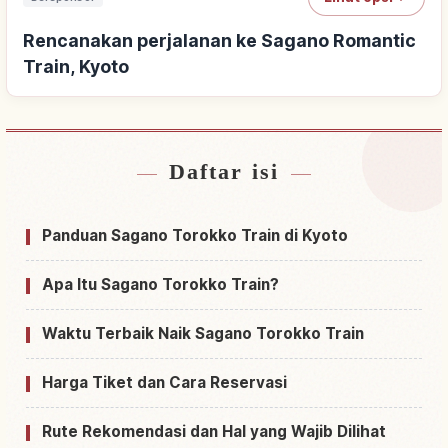
Rencanakan perjalanan ke Sagano Romantic
Train, Kyoto
Daftar isi
Cari penginapan dekat Sagano Romantic Train,
↗
Kyoto
Panduan Sagano Torokko Train di Kyoto
Cari aktivitas di Sagano Romantic Train, Kyoto
↗
Apa Itu Sagano Torokko Train?
Waktu Terbaik Naik Sagano Torokko Train
Harga Tiket dan Cara Reservasi
Rute Rekomendasi dan Hal yang Wajib Dilihat