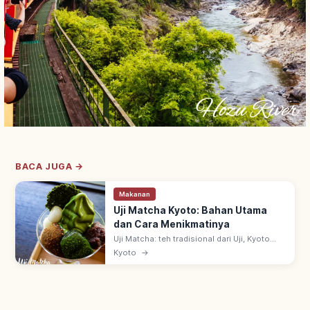
BACA JUGA →
Makanan
Uji Matcha Kyoto: Bahan Utama
dan Cara Menikmatinya
Uji Matcha: teh tradisional dari Uji, Kyoto
selatan—salah satu 3 teh utama Jepang.
Kyoto
→
Asal era Kamakura ~1191 via benih dari
Tiongkok oleh biksu Zen Eisai.