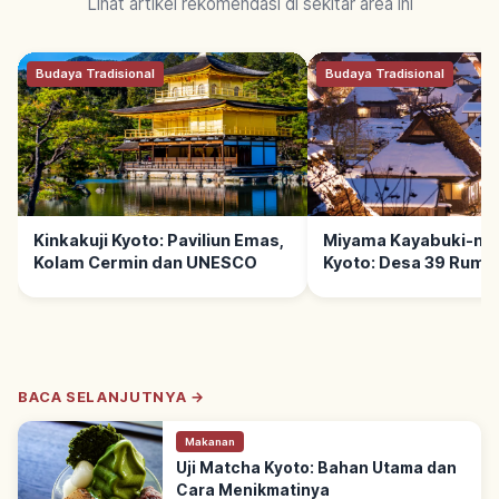
Lihat artikel rekomendasi di sekitar area ini
Budaya Tradisional
Budaya Tradisional
Kinkakuji Kyoto: Paviliun Emas,
Miyama Kayabuki-no
Kolam Cermin dan UNESCO
Kyoto: Desa 39 Ruma
Jerami
BACA SELANJUTNYA →
Makanan
Uji Matcha Kyoto: Bahan Utama dan
Cara Menikmatinya