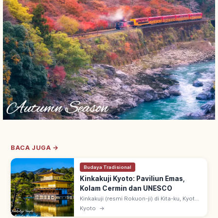
BACA JUGA →
Budaya Tradisional
Kinkakuji Kyoto: Paviliun Emas,
Kolam Cermin dan UNESCO
Kinkakuji (resmi Rokuon-ji) di Kita-ku, Kyoto:
paviliun 3 lantai berlapis daun emas
Kyoto
→
(Shariden), didirikan Ashikaga Yoshimitsu.