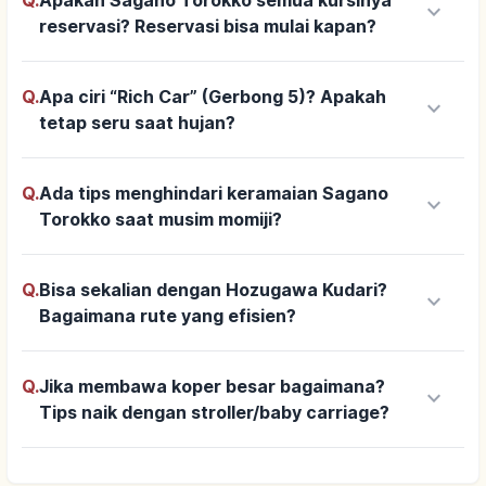
Q.
Apakah Sagano Torokko semua kursinya
keyboard_arrow_down
reservasi? Reservasi bisa mulai kapan?
Q.
Apa ciri “Rich Car” (Gerbong 5)? Apakah
keyboard_arrow_down
tetap seru saat hujan?
Q.
Ada tips menghindari keramaian Sagano
keyboard_arrow_down
Torokko saat musim momiji?
Q.
Bisa sekalian dengan Hozugawa Kudari?
keyboard_arrow_down
Bagaimana rute yang efisien?
Q.
Jika membawa koper besar bagaimana?
keyboard_arrow_down
Tips naik dengan stroller/baby carriage?