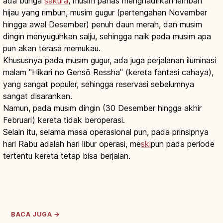
ada bunga
sakura
, musim panas menghadirkan lembah
hijau yang rimbun, musim gugur (pertengahan November
hingga awal Desember) penuh daun merah, dan musim
dingin menyuguhkan salju, sehingga naik pada musim apa
pun akan terasa memukau.
Khususnya pada musim gugur, ada juga perjalanan iluminasi
malam "Hikari no Gensō Ressha" (kereta fantasi cahaya),
yang sangat populer, sehingga reservasi sebelumnya
sangat disarankan.
Namun, pada musim dingin (30 Desember hingga akhir
Februari) kereta tidak beroperasi.
Selain itu, selama masa operasional pun, pada prinsipnya
hari Rabu adalah hari libur operasi, me
ski
pun pada periode
tertentu kereta tetap bisa berjalan.
BACA JUGA →