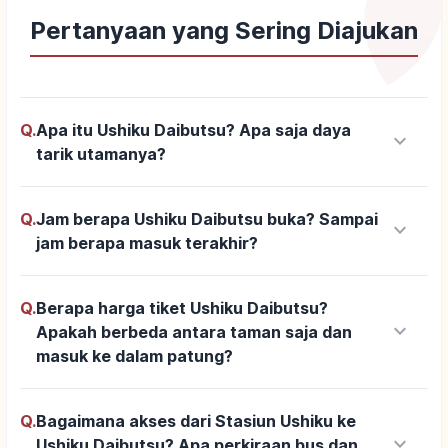
Pertanyaan yang Sering Diajukan
Q.
Apa itu Ushiku Daibutsu? Apa saja daya
keyboard_arrow_down
tarik utamanya?
Q.
Jam berapa Ushiku Daibutsu buka? Sampai
keyboard_arrow_down
jam berapa masuk terakhir?
Q.
Berapa harga tiket Ushiku Daibutsu?
keyboard_arrow_down
Apakah berbeda antara taman saja dan
masuk ke dalam patung?
Q.
Bagaimana akses dari Stasiun Ushiku ke
keyboard_arrow_down
Ushiku Daibutsu? Apa perkiraan bus dan