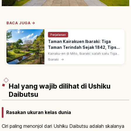
BACA JUGA →
Perjalanan
Taman Kairakuen Ibaraki: Tiga
Taman Terindah Sejak 1842, Tips
Berkunjung
Kairaku-en di Mito, Ibaraki: salah satu Tiga
Taman Terindah Jepang bersama Kenroku-
Ibaraki
→
en & Koraku-en. Dibuka 1842 oleh Tokugawa
Nariaki, terbuka untuk rakyat juga.
Hal yang wajib dilihat di Ushiku
Daibutsu
Rasakan ukuran kelas dunia
Ciri paling menonjol dari Ushiku Daibutsu adalah skalanya