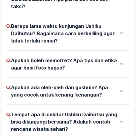
taksi?
Q.
Berapa lama waktu kunjungan Ushiku
keyboard_arrow_down
Daibutsu? Bagaimana cara berkeliling agar
tidak terlalu ramai?
Q.
Apakah boleh memotret? Apa tips dan etika
keyboard_arrow_down
agar hasil foto bagus?
Q.
Apakah ada oleh-oleh dan goshuin? Apa
keyboard_arrow_down
yang cocok untuk kenang-kenangan?
Q.
Tempat apa di sekitar Ushiku Daibutsu yang
keyboard_arrow_down
bisa dikunjungi bersama? Adakah contoh
rencana wisata sehari?