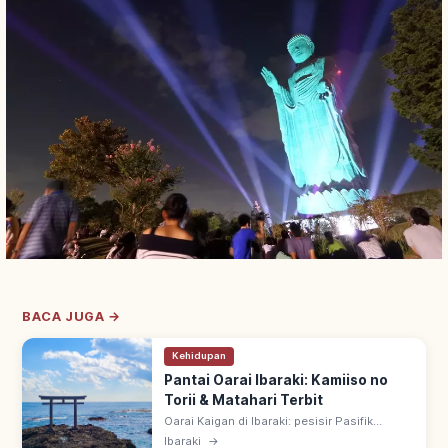
BACA JUGA →
Kehidupan
Pantai Oarai Ibaraki: Kamiiso no
Torii & Matahari Terbit
Oarai Kaigan di Ibaraki: pesisir Pasifik
dengan Kamiiso no Torii (gerbang torii di
Ibaraki
→