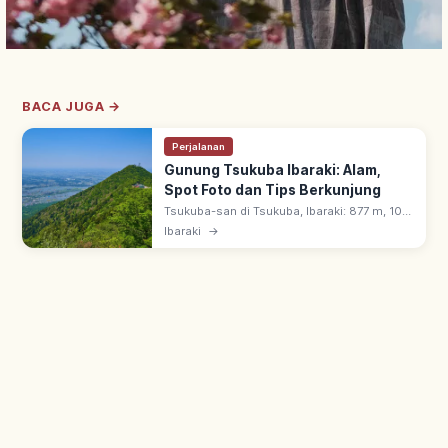
BACA JUGA →
Perjalanan
Gunung Tsukuba Ibaraki: Alam,
Spot Foto dan Tips Berkunjung
Tsukuba-san di Tsukuba, Ibaraki: 877 m, 100
Gunung Terkenal Jepang (terendah). 'Fuji di
Ibaraki
→
barat, Tsukuba di timur'; puncak kembar
Nantai-san & Nyotai-san.