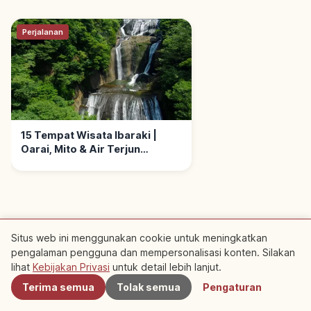
Perjalanan
15 Tempat Wisata Ibaraki |
Oarai, Mito & Air Terjun
Fukuroda
Situs web ini menggunakan cookie untuk meningkatkan
Tempat Rekomendasi
pengalaman pengguna dan mempersonalisasi konten. Silakan
Terdekat
lihat
Kebijakan Privasi
untuk detail lebih lanjut.
Terdekat
Terima semua
Tolak semua
Pengaturan