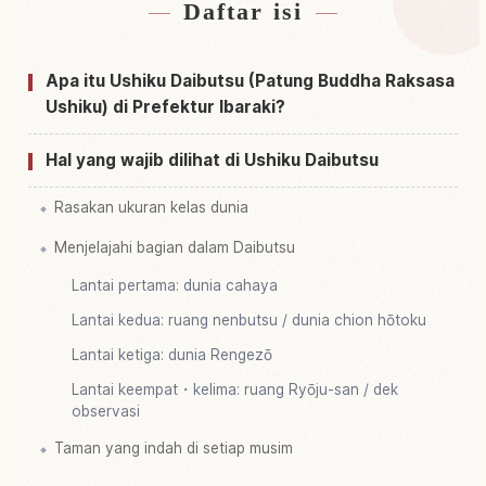
Daftar isi
Cari penginapan dekat Ushiku Daibutsu
↗
Cari aktivitas di Ushiku Daibutsu
↗
Apa itu Ushiku Daibutsu (Patung Buddha Raksasa
Ushiku) di Prefektur Ibaraki?
Hal yang wajib dilihat di Ushiku Daibutsu
Rasakan ukuran kelas dunia
Menjelajahi bagian dalam Daibutsu
Lantai pertama: dunia cahaya
Lantai kedua: ruang nenbutsu / dunia chion hōtoku
Lantai ketiga: dunia Rengezō
Lantai keempat・kelima: ruang Ryōju-san / dek
observasi
Taman yang indah di setiap musim