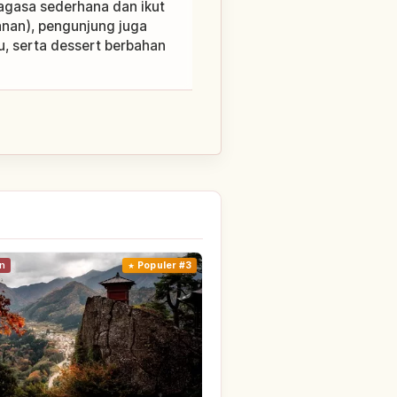
agasa sederhana dan ikut
anan), pengunjung juga
u, serta dessert berbahan
n
Populer #3