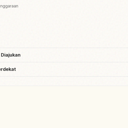
enggaraan
 Diajukan
erdekat