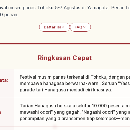
ival musim panas Tohoku 5-7 Agustus di Yamagata. Penari to
0 penari.
Daftar isi
FAQ
Ringkasan Cepat
Festival musim panas terkenal di Tohoku, dengan pa
ata:
membawa hanagasa berwarna-warni. Seruan "Yassh
parade tari Hanagasa menjadi ciri khasnya.
Tarian Hanagasa berskala sekitar 10.000 peserta 
a
mawashi odori" yang gagah, "Nagashi odori" yang a
penampilan yang diaransemen tiap kelompok—menar