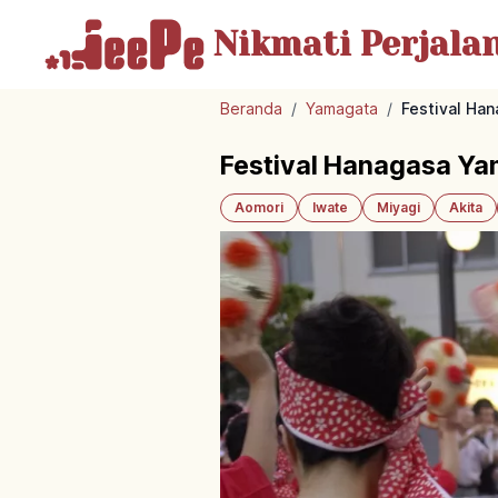
Nikmati Perjala
Beranda
/
Yamagata
/
Festival Ha
Festival Hanagasa Ya
Aomori
Iwate
Miyagi
Akita