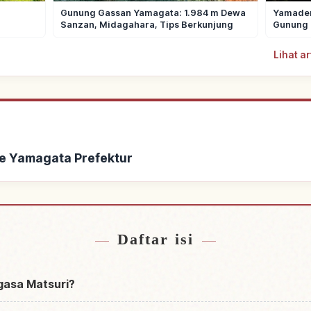
Gunung Gassan Yamagata: 1.984 m Dewa
Yamadera
Sanzan, Midagahara, Tips Berkunjung
Gunung 
Lihat a
e Yamagata Prefektur
 Yamagata Prefektur
Cari aktivitas di 
↗
Daftar isi
gasa Matsuri?