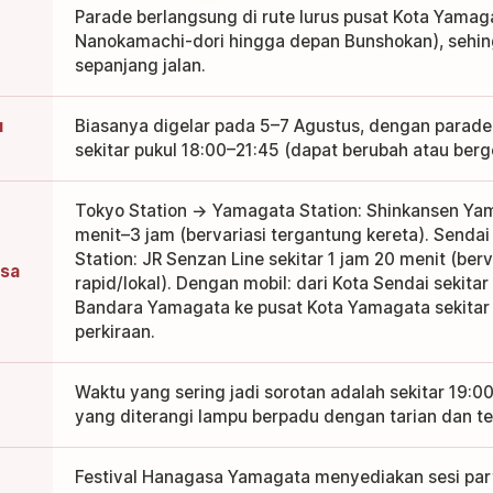
Parade berlangsung di rute lurus pusat Kota Yama
Nanokamachi-dori hingga depan Bunshokan), sehin
sepanjang jalan.
u
Biasanya digelar pada 5–7 Agustus, dengan parad
sekitar pukul 18:00–21:45 (dapat berubah atau berg
Tokyo Station → Yamagata Station: Shinkansen Yam
menit–3 jam (bervariasi tergantung kereta). Senda
Station: JR Senzan Line sekitar 1 jam 20 menit (ber
asa
rapid/lokal). Dengan mobil: dari Kota Sendai sekitar
Bandara Yamagata ke pusat Kota Yamagata sekitar
perkiraan.
Waktu yang sering jadi sorotan adalah sekitar 19:0
yang diterangi lampu berpadu dengan tarian dan ter
Festival Hanagasa Yamagata menyediakan sesi part