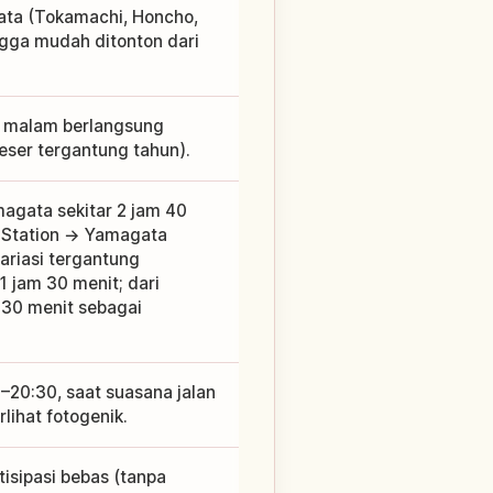
gata (Tokamachi, Honcho,
gga mudah ditonton dari
e malam berlangsung
eser tergantung tahun).
agata sekitar 2 jam 40
i Station → Yamagata
variasi tergantung
 1 jam 30 menit; dari
 30 menit sebagai
0–20:30, saat suasana jalan
lihat fotogenik.
isipasi bebas (tanpa