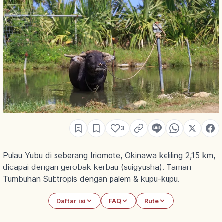
3
Pulau Yubu di seberang Iriomote, Okinawa keliling 2,15 km,
dicapai dengan gerobak kerbau (suigyusha). Taman
Tumbuhan Subtropis dengan palem & kupu-kupu.
Daftar isi
FAQ
Rute