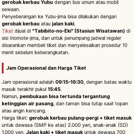
gerobak kerbau Yubu
dengan bus umum atau mobil
sewaan.
Penyeberangan ke Yubu-jima bisa dilakukan dengan
gerobak kerbau
atau
jalan kaki
.
Tiket
dijual di
"Tabibito-no-Eki" (Stasiun Wisatawan)
di
sisi Iriomote-jima, dan untuk penumpang jadwal reguler
disarankan membeli tiket dan menyelesaikan prosedur 10
menit sebelum keberangkatan.
Jam Operasional dan Harga Tiket
Jam operasional adalah
09:15–16:30
, dengan batas waktu
masuk terakhir pukul
15:45
.
Namun,
pembukaan bisa tertunda tergantung
ketinggian air pasang
, dan taman bisa tutup saat topan
atau angin kencang.
Harga tiket:
gerobak kerbau pulang-pergi + tiket masuk
untuk dewasa (SMP ke atas) 2.000 yen, anak-anak (SD)
1.000 yen.
Jalan kaki + tiket masuk
untuk dewasa 700