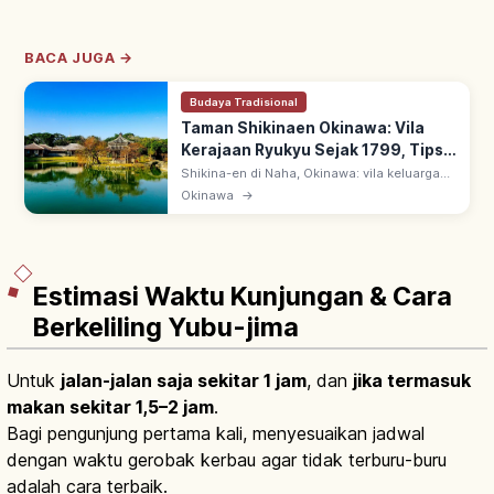
BACA JUGA →
Budaya Tradisional
Taman Shikinaen Okinawa: Vila
Kerajaan Ryukyu Sejak 1799, Tips
Berkunjung
Shikina-en di Naha, Okinawa: vila keluarga
kerajaan Ryukyu sejak 1799, wisma tamu
Okinawa
→
sappōshi Tiongkok. UNESCO 2000 Gusuku
Sites of Ryukyu; Rokkaku-do paviliun.
Estimasi Waktu Kunjungan & Cara
Berkeliling Yubu-jima
Untuk
jalan-jalan saja sekitar 1 jam
, dan
jika termasuk
makan sekitar 1,5–2 jam
.
Bagi pengunjung pertama kali, menyesuaikan jadwal
dengan waktu gerobak kerbau agar tidak terburu-buru
adalah cara terbaik.