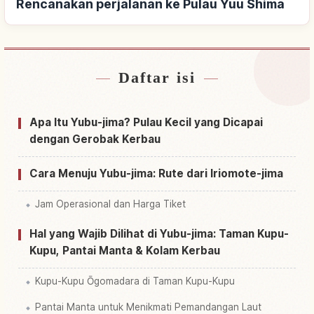
Rencanakan perjalanan ke Pulau Yuu Shima
Daftar isi
Cari penginapan dekat Pulau Yuu Shima
↗
Cari aktivitas di Pulau Yuu Shima
↗
Apa Itu Yubu-jima? Pulau Kecil yang Dicapai
dengan Gerobak Kerbau
Cara Menuju Yubu-jima: Rute dari Iriomote-jima
Jam Operasional dan Harga Tiket
Hal yang Wajib Dilihat di Yubu-jima: Taman Kupu-
Kupu, Pantai Manta & Kolam Kerbau
Kupu-Kupu Ōgomadara di Taman Kupu-Kupu
Pantai Manta untuk Menikmati Pemandangan Laut