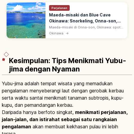
Perjalanan
Maeda-misaki dan Blue Cave
Okinawa: Snorkeling, Onna-son,
Tips Berkunjung
Maeda-misaki di Onna-son, Okinawa: spot
snorkeling & diving terbaik. Ao no Dokutsu
Okinawa
→
(Blue Cave) berkilau biru—pantulan matahari
di dasar laut putih.
Kesimpulan: Tips Menikmati Yubu-
jima dengan Nyaman
Yubu-jima adalah tempat wisata yang memadukan
pengalaman menyeberangi laut dengan gerobak kerbau
serta waktu santai menikmati tanaman subtropis, kupu-
kupu, dan pemandangan kerbau.
Daripada hanya berfoto singkat,
menikmati perjalanan,
jalan-jalan, dan istirahat sebagai satu rangkaian
pengalaman
akan membuat kekhasan pulau ini lebih
terasa.