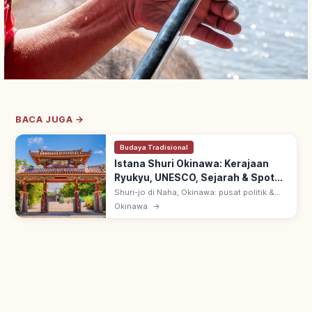
BACA JUGA →
Budaya Tradisional
Istana Shuri Okinawa: Kerajaan
Ryukyu, UNESCO, Sejarah & Spot
Utama
Shuri-jo di Naha, Okinawa: pusat politik &
budaya Kerajaan Ryukyu selama 450 tahun
Okinawa
→
sejak abad 14. UNESCO 2000 'Gusuku Sites
of Ryukyu'; restorasi pasca 2019.