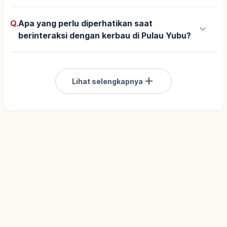
Q.
Apa yang perlu diperhatikan saat
keyboard_arrow_down
berinteraksi dengan kerbau di Pulau Yubu?
add
Lihat selengkapnya