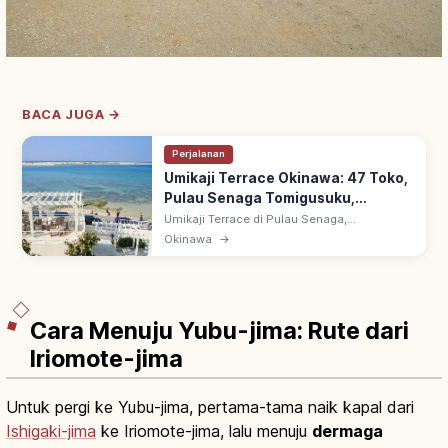
BACA JUGA →
Perjalanan
Umikaji Terrace Okinawa: 47 Toko,
Pulau Senaga Tomigusuku,
Pemandangan & Akses
Umikaji Terrace di Pulau Senaga,
Tomigusuku, Okinawa: ~15 menit dari
Okinawa
→
Bandara Naha. 47 toko & kuliner bergaya
resor dengan dinding putih bertingkat hadap
laut.
Cara Menuju Yubu-jima: Rute dari
Iriomote-jima
Untuk pergi ke Yubu-jima, pertama-tama naik kapal dari
Ishigaki-jima
ke Iriomote-jima, lalu menuju
dermaga