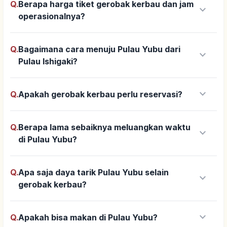
Q.
Berapa harga tiket gerobak kerbau dan jam
keyboard_arrow_down
operasionalnya?
Q.
Bagaimana cara menuju Pulau Yubu dari
keyboard_arrow_down
Pulau Ishigaki?
keyboard_arrow_down
Q.
Apakah gerobak kerbau perlu reservasi?
Q.
Berapa lama sebaiknya meluangkan waktu
keyboard_arrow_down
di Pulau Yubu?
Q.
Apa saja daya tarik Pulau Yubu selain
keyboard_arrow_down
gerobak kerbau?
keyboard_arrow_down
Q.
Apakah bisa makan di Pulau Yubu?