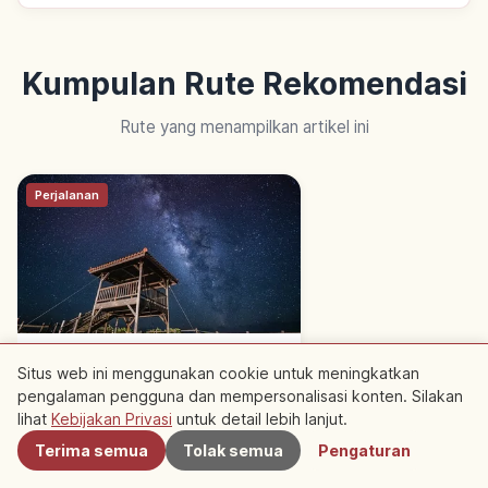
Kumpulan Rute Rekomendasi
Rute yang menampilkan artikel ini
Perjalanan
Itinerary Langit Berbintang
Situs web ini menggunakan cookie untuk meningkatkan
Okinawa | Malam di Pulau
pengalaman pengguna dan mempersonalisasi konten. Silakan
Terdekat
Terpencil
lihat
Kebijakan Privasi
untuk detail lebih lanjut.
Terima semua
Tolak semua
Pengaturan