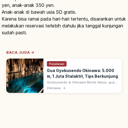
yen, anak-anak 350 yen.
Anak-anak di bawah usia SD gratis.
Karena bisa ramai pada hari-hari tertentu, disarankan untuk
melakukan reservasi terlebih dahulu jika tanggal kunjungan
sudah pasti.
BACA JUGA →
Perjalanan
Gua Gyokusendo Okinawa: 5.000
m, 1 Juta Stalaktit, Tips Berkunjung
Gyokusendo di Okinawa World, Nanjo: gua
kapur ~5.000 m dengan 1+ juta stalaktit.
Okinawa
→
~890 m dibuka wisata; ruang bawah tanah
fantastis hasil alam jutaan tahun.