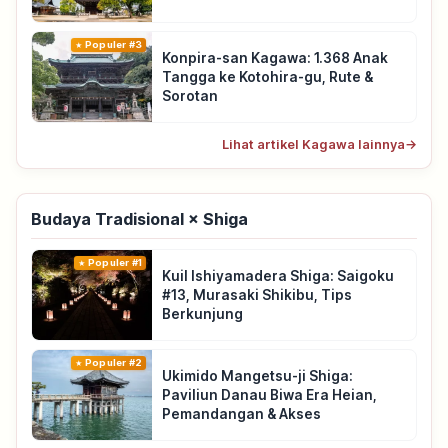
Populer #3
Konpira-san Kagawa: 1.368 Anak
Tangga ke Kotohira-gu, Rute &
Sorotan
Lihat artikel Kagawa lainnya
→
Budaya Tradisional × Shiga
Populer #1
Kuil Ishiyamadera Shiga: Saigoku
#13, Murasaki Shikibu, Tips
Berkunjung
Populer #2
Ukimido Mangetsu-ji Shiga:
Paviliun Danau Biwa Era Heian,
Pemandangan & Akses