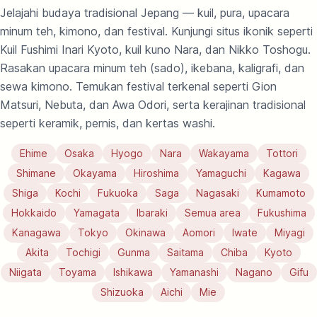
Jelajahi budaya tradisional Jepang — kuil, pura, upacara
minum teh, kimono, dan festival. Kunjungi situs ikonik seperti
Kuil Fushimi Inari Kyoto, kuil kuno Nara, dan Nikko Toshogu.
Rasakan upacara minum teh (sado), ikebana, kaligrafi, dan
sewa kimono. Temukan festival terkenal seperti Gion
Matsuri, Nebuta, dan Awa Odori, serta kerajinan tradisional
seperti keramik, pernis, dan kertas washi.
Ehime
Osaka
Hyogo
Nara
Wakayama
Tottori
Shimane
Okayama
Hiroshima
Yamaguchi
Kagawa
Shiga
Kochi
Fukuoka
Saga
Nagasaki
Kumamoto
Hokkaido
Yamagata
Ibaraki
Semua area
Fukushima
Kanagawa
Tokyo
Okinawa
Aomori
Iwate
Miyagi
Akita
Tochigi
Gunma
Saitama
Chiba
Kyoto
Niigata
Toyama
Ishikawa
Yamanashi
Nagano
Gifu
Shizuoka
Aichi
Mie