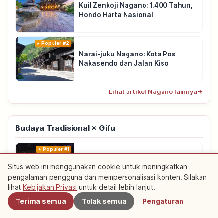
Kuil Zenkoji Nagano: 1.400 Tahun,
Hondo Harta Nasional
Populer #2
Narai-juku Nagano: Kota Pos
Nakasendo dan Jalan Kiso
Lihat artikel Nagano lainnya
→
Budaya Tradisional × Gifu
Populer #1
Shirakawa-go Gifu: Desa Gassho-
Situs web ini menggunakan cookie untuk meningkatkan
Zukuri dan Warisan UNESCO
pengalaman pengguna dan mempersonalisasi konten. Silakan
lihat
Kebijakan Privasi
untuk detail lebih lanjut.
Populer #2
Terima semua
Tolak semua
Pengaturan
Hida Furukawa Gifu: Gudang Putih,