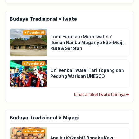
Budaya Tradisional × Iwate
Populer #1
Tono Furusato Mura Iwate: 7
Rumah Nanbu Magariya Edo-Meiji,
Rute & Sorotan
Populer #2
Oni Kenbai Iwate: Tari Topeng dan
Pedang Warisan UNESCO
Lihat artikel Iwate lainnya
→
Budaya Tradisional × Miyagi
Populer #1
Apa itu Kokeshi? Boneka Kayu