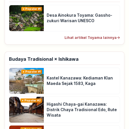
Populer #1
Desa Ainokura Toyama: Gassho-
zukuri Warisan UNESCO
Lihat artikel Toyama lainnya
→
Budaya Tradisional × Ishikawa
Populer #1
Kastel Kanazawa: Kediaman Klan
Maeda Sejak 1583, Kaga
Populer #2
Higashi Chaya-gai Kanazawa:
Distrik Chaya Tradisional Edo, Rute
Wisata