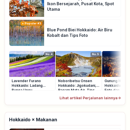
Ikon Bersejarah, Pusat Kota, Spot
Utama
Populer #3
Blue Pond Biei Hokkaido: Air Biru
Kobalt dan Tips Foto
No.4
No.5
Lavender Furano
Noboribetsu Onsen
Gunung Hakod
Hokkaido: Ladang
Hokkaido: Jigokudani,
Hokkaido: Ala
Bunga Ungu,
Ragam Mata Air, Tips
Foto dan Akse
Nakafurano, Tips
Berkunjung
Lihat artikel Perjalanan lainnya
→
Berkunjung
Hokkaido × Makanan