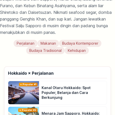
Furano, dan Kebun Binatang Asahiyama, serta alam liar
Shiretoko dan Daisetsuzan. Nikmati seafood segar, domba
panggang Genghis Khan, dan sup kari. Jangan lewatkan
Festival Salju Sapporo di musim dingin dan padang bunga
menakjubkan di musim panas.
Perjalanan
Makanan
Budaya Kontemporer
Budaya Tradisional
Kehidupan
Hokkaido × Perjalanan
Populer #1
Kanal Otaru Hokkaido: Spot
Populer, Belanja dan Cara
Berkunjung
Populer #2
Menara Jam Sapporo, Hokkaido: