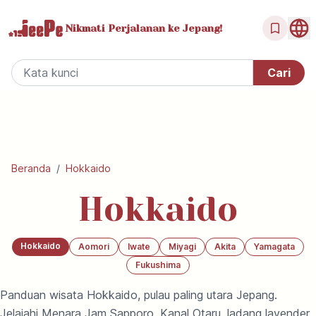
Nikmati Perjalanan
ke Jepang!
Beranda
/
Hokkaido
Hokkaido
Hokkaido
Aomori
Iwate
Miyagi
Akita
Yamagata
Fukushima
Panduan wisata Hokkaido, pulau paling utara Jepang.
Jelajahi Menara Jam Sapporo, Kanal Otaru, ladang lavender