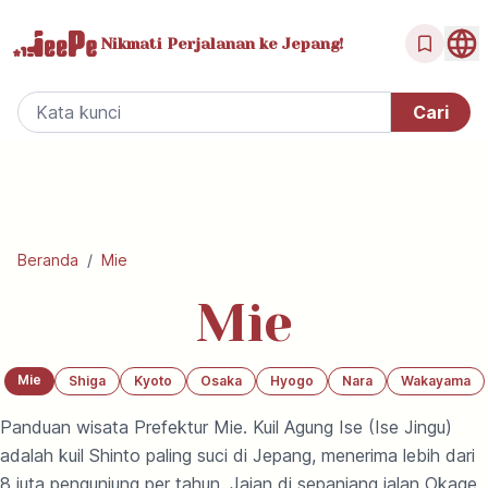
Nikmati Perjalanan
ke Jepang!
Beranda
/
Mie
Mie
Mie
Shiga
Kyoto
Osaka
Hyogo
Nara
Wakayama
Panduan wisata Prefektur Mie. Kuil Agung Ise (Ise Jingu)
adalah kuil Shinto paling suci di Jepang, menerima lebih dari
8 juta pengunjung per tahun. Jajan di sepanjang jalan Okage