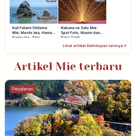
Kuil Futami Okitama
Nabana no Sato Mie:
Mie: Meoto Iwa, Hama-
Spot Foto, Musim dan
Sangu Ise, Tips
Daya Tarik
Berkunjung
Lihat artikel Kehidupan lainnya
→
Artikel Mie terbaru
Perjalanan