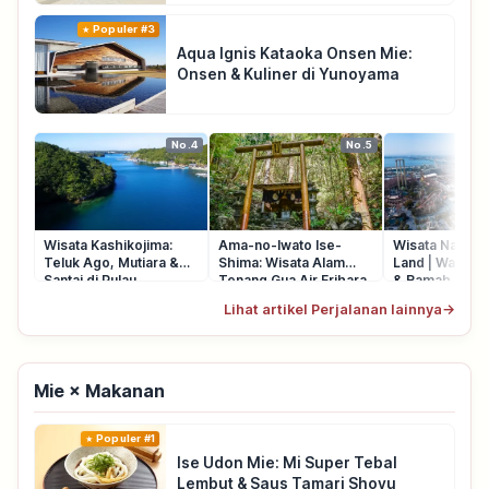
Populer #3
Aqua Ignis Kataoka Onsen Mie:
Onsen & Kuliner di Yunoyama
No.4
No.5
Wisata Kashikojima:
Ama-no-Iwato Ise-
Wisata Nagas
Teluk Ago, Mutiara &
Shima: Wisata Alam
Land | Wahana
Santai di Pulau
Tenang Gua Air Erihara
& Ramah Kelu
Lihat artikel Perjalanan lainnya
→
Mie × Makanan
Populer #1
Ise Udon Mie: Mi Super Tebal
Lembut & Saus Tamari Shoyu