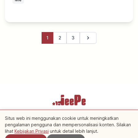
1
2
3
Halaman berikutnya
Ketentuan Layanan
Kebijakan Privasi
Pengaturan Cookie
Situs web ini menggunakan cookie untuk meningkatkan
pengalaman pengguna dan mempersonalisasi konten. Silakan
lihat
Kebijakan Privasi
untuk detail lebih lanjut.
Copyright © 2026 JeePe Inc. All rights reserved.