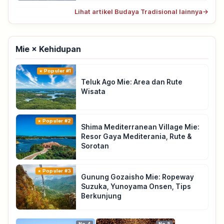
Lihat artikel Budaya Tradisional lainnya
→
Mie × Kehidupan
Populer #1
Teluk Ago Mie: Area dan Rute
Wisata
Populer #2
Shima Mediterranean Village Mie:
Resor Gaya Mediterania, Rute &
Sorotan
Populer #3
Gunung Gozaisho Mie: Ropeway
Suzuka, Yunoyama Onsen, Tips
Berkunjung
No.4
No.5