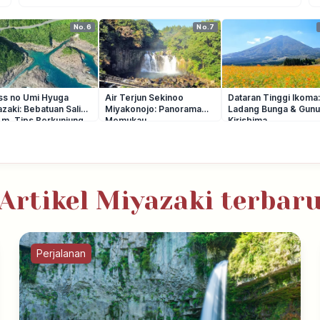
No.6
No.7
ss no Umi Hyuga
Air Terjun Sekinoo
Dataran Tinggi Ikoma
zaki: Bebatuan Salib
Miyakonojo: Panorama
Ladang Bunga & Gun
 m, Tips Berkunjung
Memukau
Kirishima
Artikel Miyazaki terbar
Perjalanan