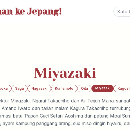
nan
ke Jepang!
Miyazaki
Miyazaki
uoka
Saga
Nagasaki
Kumamoto
Oita
Kagos
ktur Miyazaki. Ngarai Takachiho dan Air Terjun Manai sangat
uil Amano Iwato dan tarian malam Kagura Takachiho terhubun
ormasi batu 'Papan Cuci Setan' Aoshima dan patung Moai Su
 ayam kampung panggang arang, sup miso dingin hiyajiru, da