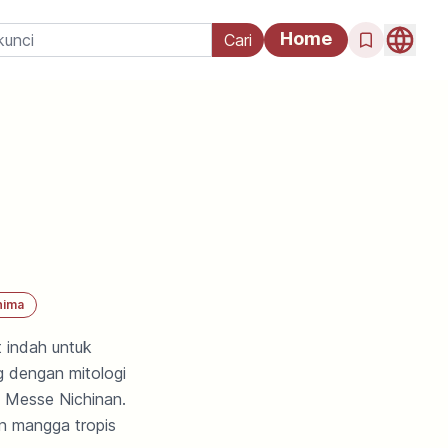
Home
hima
 indah untuk
g dengan mitologi
n Messe Nichinan.
n mangga tropis