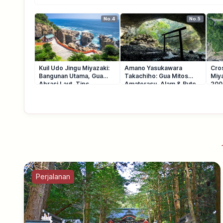
No.4
No.5
Kuil Udo Jingu Miyazaki:
Amano Yasukawara
Cro
Bangunan Utama, Gua
Takachiho: Gua Mitos
Miya
Abrasi Laut, Tips
Amaterasu, Alam & Rute
200
Berkunjung
Perjalanan