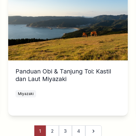
Panduan Obi & Tanjung Toi: Kastil
dan Laut Miyazaki
Miyazaki
1
2
3
4
Halaman berikutnya