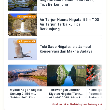
Tips Berkunjung
Populer #2
Air Terjun Naena Niigata: 55 m '100
Air Terjun Terbaik', Tips
Berkunjung
Populer #3
Toki Sado Niigata: Ibis Jambul,
Konservasi dan Makna Budaya
No.4
No.5
Myoko Kogen Niigata:
Terowongan Lembah
Nishikigoi: Pa
Gunung 2.454 m
Kiyotsu Niigata: 'Tunnel
Pesona Ikan Ko
'Echigo Fuji', Tips
of Light' 2018, Alam &
Budaya Jepan
Berkunjung
Rute
Lihat artikel Kehidupan lainnya
→