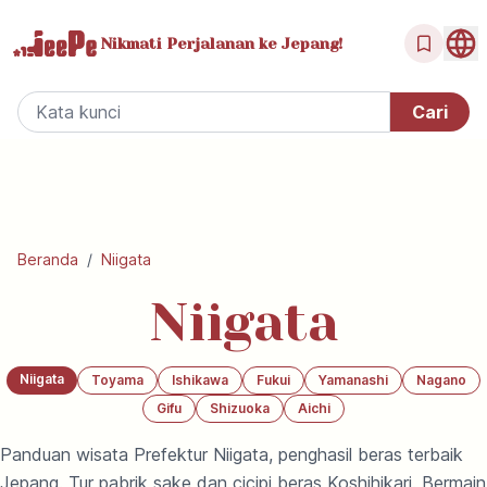
Nikmati Perjalanan
ke Jepang!
Beranda
/
Niigata
Niigata
Niigata
Toyama
Ishikawa
Fukui
Yamanashi
Nagano
Gifu
Shizuoka
Aichi
Panduan wisata Prefektur Niigata, penghasil beras terbaik
Jepang. Tur pabrik sake dan cicipi beras Koshihikari. Bermain