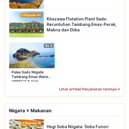
Populer #3
Kitazawa Flotation Plant Sado:
Reruntuhan Tambang Emas-Perak,
Makna dan Etika
No.4
Pulau Sado Niigata:
Tambang Emas Warisan
UNESCO & Toki
Lihat artikel Perjalanan lainnya
→
Niigata × Makanan
Populer #1
Hegi Soba Niigata: Soba Funori