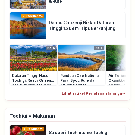
& Rute
Populer #3
Danau Chuzenji Nikko: Dataran
Tinggi 1.269 m, Tips Berkunjung
No.4
No.5
Dataran Tinggi Nasu
Panduan Oze National
Air Terjun Yud
Tochigi: Resor Onsen
Park: Spot, Rute dan
Okunikko: 70 m
dan Aktivitas 4 Musim
Aturan Pemula
Terjun Terkena
Berkunjung
Lihat artikel Perjalanan lainnya
→
Tochigi × Makanan
Populer #1
Stroberi Tochiotome Tochigi: