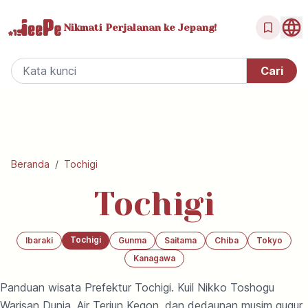
Nikmati Perjalanan
ke Jepang!
Beranda
/
Tochigi
Tochigi
Tochigi
Ibaraki
Gunma
Saitama
Chiba
Tokyo
Kanagawa
Panduan wisata Prefektur Tochigi. Kuil Nikko Toshogu
Warisan Dunia, Air Terjun Kegon, dan dedaunan musim gugur