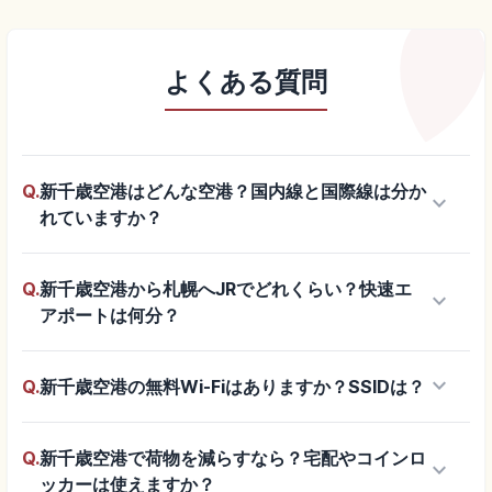
よくある質問
Q.
新千歳空港はどんな空港？国内線と国際線は分か
keyboard_arrow_down
れていますか？
Q.
新千歳空港から札幌へJRでどれくらい？快速エ
keyboard_arrow_down
アポートは何分？
keyboard_arrow_down
Q.
新千歳空港の無料Wi-Fiはありますか？SSIDは？
Q.
新千歳空港で荷物を減らすなら？宅配やコインロ
keyboard_arrow_down
ッカーは使えますか？