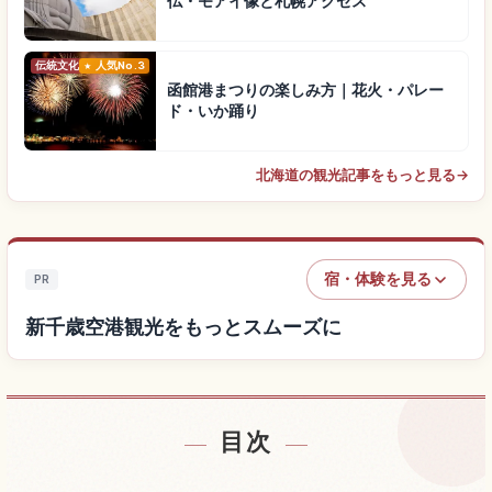
仏・モアイ像と札幌アクセス
伝統文化
人気No.3
函館港まつりの楽しみ方｜花火・パレー
ド・いか踊り
北海道の観光記事をもっと見る
→
宿・体験を見る
PR
新千歳空港観光をもっとスムーズに
目次
新千歳空港付近の宿を探す
↗