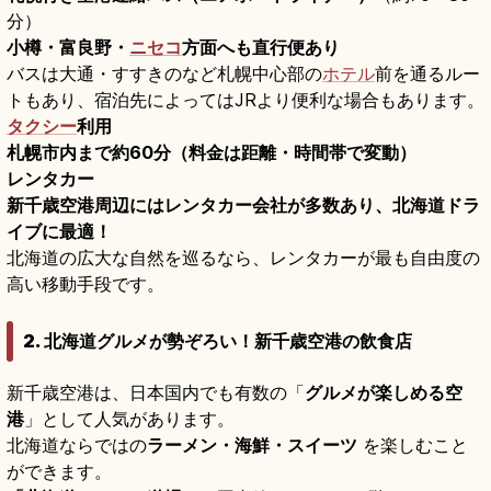
分）
小樽・富良野・
ニセコ
方面へも直行便あり
バスは大通・すすきのなど札幌中心部の
ホテル
前を通るルー
トもあり、宿泊先によってはJRより便利な場合もあります。
タクシー
利用
札幌市内まで約60分（料金は距離・時間帯で変動）
レンタカー
新千歳空港周辺にはレンタカー会社が多数あり、北海道ドラ
イブに最適！
北海道の広大な自然を巡るなら、レンタカーが最も自由度の
高い移動手段です。
2. 北海道グルメが勢ぞろい！新千歳空港の飲食店
新千歳空港は、日本国内でも有数の「
グルメが楽しめる空
港
」として人気があります。
北海道ならではの
ラーメン・海鮮・スイーツ
を楽しむこと
ができます。