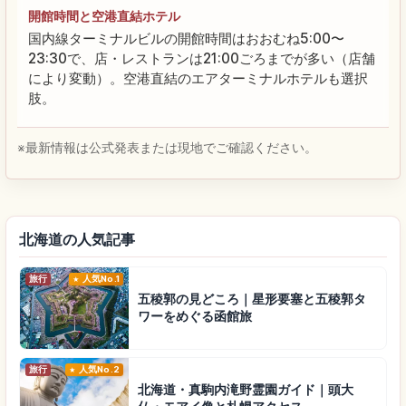
開館時間と空港直結ホテル
国内線ターミナルビルの開館時間はおおむね5:00〜
23:30で、店・レストランは21:00ごろまでが多い（店舗
により変動）。空港直結のエアターミナルホテルも選択
肢。
※最新情報は公式発表または現地でご確認ください。
北海道の人気記事
旅行
人気No.1
五稜郭の見どころ｜星形要塞と五稜郭タ
ワーをめぐる函館旅
旅行
人気No.2
北海道・真駒内滝野霊園ガイド｜頭大