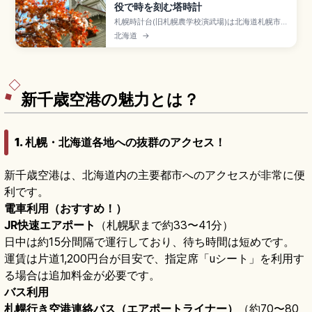
役で時を刻む塔時計
札幌時計台(旧札幌農学校演武場)は北海道札幌市に
ある1878年建設の歴史的建造物で、現役で稼働す
北海道
→
る日本最古の塔時計と国の重要文化財。クラーク
博士のベンチや明治の講堂を見学できます。入館
大人350円、開館8:45〜17:10、大通駅から徒歩
約5分、夜のライトアップ(21:30まで)も確認でき
ます。
新千歳空港の魅力とは？
1. 札幌・北海道各地への抜群のアクセス！
新千歳空港は、北海道内の主要都市へのアクセスが非常に便
利です。
電車利用（おすすめ！）
JR快速エアポート
（札幌駅まで約33〜41分）
日中は約15分間隔で運行しており、待ち時間は短めです。
運賃は片道1,200円台が目安で、指定席「uシート」を利用す
る場合は追加料金が必要です。
バス利用
札幌行き空港連絡バス（エアポートライナー）
（約70〜80