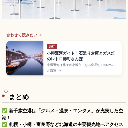
合わせて読みたい →
旅行
小樽運河ガイド｜石造り倉庫とガス灯
のレトロ港町さんぽ
小樽運河は北海道小樽市にある全長約1,140mの運
河で、1923年(大正12年)完成の北海道貿易港のシ
北海道
→
ンボル。倉庫群とガス灯63基の散策路が人気のレ
トロ港町スポットです。木骨石造の倉庫はカフェ
に再利用、約40分の運河クルーズ、夜のライトア
ップ、JR小樽駅徒歩約10分のアクセスも押さえま
した。
まとめ
✅
新千歳空港は「グルメ・温泉・エンタメ」が充実した空
港！
✅
札幌・小樽・富良野など北海道の主要観光地へアクセス