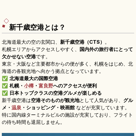
新千歳空港とは？
北海道最大の空の玄関口、
新千歳空港（CTS）
。
札幌エリアからアクセスしやすく、
国内外の旅行者にとって
欠かせない空港
です。
東京・大阪など主要都市からの便が多く、札幌をはじめ、北
海道の各観光地へ向かう拠点となっています。
✅
北海道最大の国際空港
✅
札幌・
小樽
・
富良野
へのアクセスが便利
✅
日本トップクラスの空港グルメが楽しめる
新千歳空港は
空港そのものが観光地
として人気があり、
グル
メ・
温泉
・ショッピング・映画館
などが充実しています。
特に国内線ターミナルビルの施設が充実しており、フライト
の待ち時間も退屈しません。