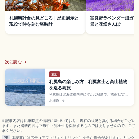
札幌時計台の見どころ｜歴史展示と
富良野ラベンダー畑ガイ
現役で時を刻む塔時計
景と花畑さんぽ
次に読む →
旅行
利尻島の楽しみ方｜利尻富士と高山植物
を巡る島旅
利尻島は北海道稚内沖に浮かぶ離島で、標高1,721m
の利尻富士(日本百名山最北峰)がそびえる利尻礼文サ
北海道
→
ロベツ国立公園の一部。鴛泊コースは往復10〜12時
間が目安です。オタトマリ沼、ペシ岬展望台、仙法
志御崎公園(アザラシ)、利尻富士温泉500円、稚内港
からハートランドフェリー約1時間40分です。
※ 記事内容は執筆時点の情報に基づいており、現在の状況と異なる場合がござい
ます。また掲載内容は正確性・完全性を保証するものではありませんので、ご了
承ください。
PR
本記事には広告（アフィリエイトリンク）を含む場合があります。リンク