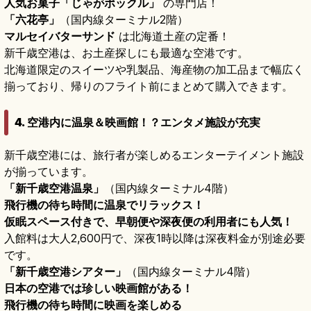
人気お菓子「じゃがポックル」
の専門店！
「六花亭」
（国内線ターミナル2階）
マルセイバターサンド
は北海道土産の定番！
新千歳空港は、お土産探しにも最適な空港です。
北海道限定のスイーツや乳製品、海産物の加工品まで幅広く
揃っており、帰りのフライト前にまとめて購入できます。
4. 空港内に温泉＆映画館！？エンタメ施設が充実
新千歳空港には、旅行者が楽しめるエンターテイメント施設
が揃っています。
「新千歳空港温泉」
（国内線ターミナル4階）
飛行機の待ち時間に温泉でリラックス！
仮眠スペース付きで、早朝便や深夜便の利用者にも人気！
入館料は大人2,600円で、深夜1時以降は深夜料金が別途必要
です。
「新千歳空港シアター」
（国内線ターミナル4階）
日本の空港では珍しい映画館がある！
飛行機の待ち時間に映画を楽しめる