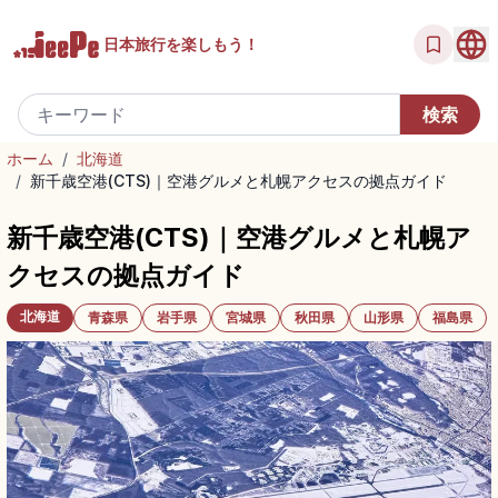
日本旅行を
楽しもう！
ホーム
/
北海道
/
新千歳空港(CTS)｜空港グルメと札幌アクセスの拠点ガイド
新千歳空港(CTS)｜空港グルメと札幌ア
クセスの拠点ガイド
北海道
青森県
岩手県
宮城県
秋田県
山形県
福島県