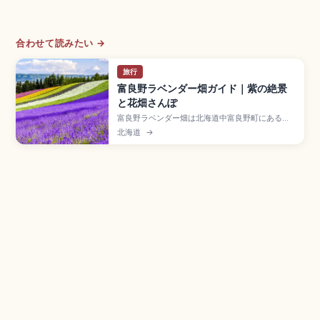
合わせて読みたい →
旅行
富良野ラベンダー畑ガイド｜紫の絶景
と花畑さんぽ
富良野ラベンダー畑は北海道中富良野町にある夏
の風物詩で、十勝岳連峰を背景に紫のじゅうたん
北海道
→
が広がる花畑です。1976年に国鉄カレンダーで紹
介され全国に知られました。見頃は6月下旬〜8月
上旬(7月中〜下旬ピーク)、ファーム富田「彩りの
畑」(入園無料)、JR「ラベンダー畑駅」(夏季限定)
のアクセスも押さえました。