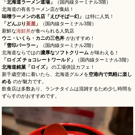
「北海道ラーメン道場」
（国内線ターミナル3階）
北海道の有名ラーメン店が集結！
味噌ラーメンの名店「えびそば一幻」
は特に人気！
「どんぶり
茶屋
」
（国内線ターミナル3階）
新鮮な
海鮮丼
が食べられる人気店
ウニ・いくら・カニの三色丼
がおすすめ！
「雪印パーラー」
（国内線ターミナル2階）
北海道ならではの
濃厚なソフトクリーム
が味わえる！
「ロイズ チョコレートワールド」
（国内線ターミナル3階）
北海道銘菓「ロイズ」
の工場併設カフェ！
新千歳空港に着いたら、北海道グルメを
空港内で気軽に楽し
める
のが魅力です。
飲食店は多数あり、ランチタイムは混雑するため少し時間を
ずらすのがおすすめです。