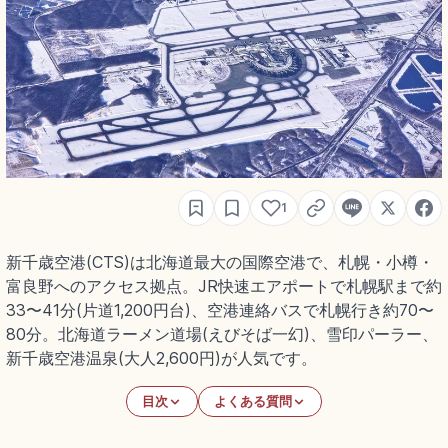
1
新千歳空港(CTS)は北海道最大の国際空港で、札幌・小樽・
富良野へのアクセス拠点。JR快速エアポートで札幌駅まで約
33〜41分(片道1,200円台)、空港連絡バスで札幌行き約70〜
80分。北海道ラーメン道場(えびそば一幻)、雪印パーラー、
新千歳空港温泉(大人2,600円)が人気です。
目次
よくある質問