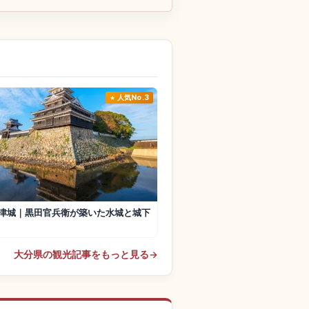
人気No.3
津城｜黒田官兵衛が築いた水城と城下
大分県の観光記事をもっと見る
→