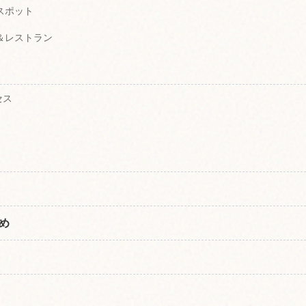
スポット
ェ＆レストラン
セス
め