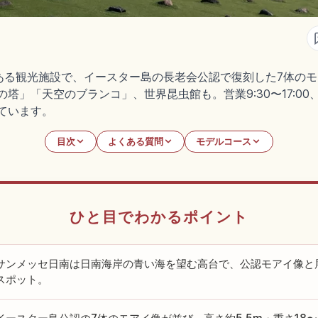
る観光施設で、イースター島の長老会公認で復刻した7体のモアイ
の塔」「天空のブランコ」、世界昆虫館も。営業9:30〜17:00、
ています。
目次
よくある質問
モデルコース
ひと目でわかるポイント
サンメッセ日南は日南海岸の青い海を望む高台で、公認モアイ像と
スポット。