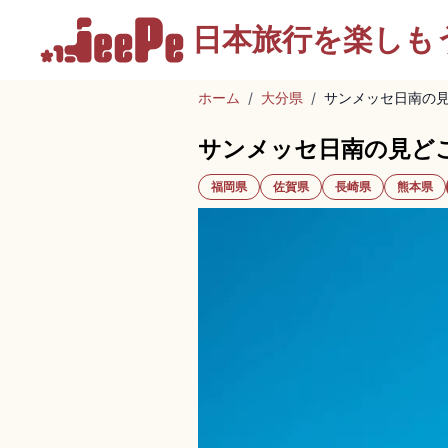
日本旅行を
楽しも
ホーム
/
大分県
/
サンメッセ日南の
サンメッセ日南の見ど
福岡県
佐賀県
長崎県
熊本県