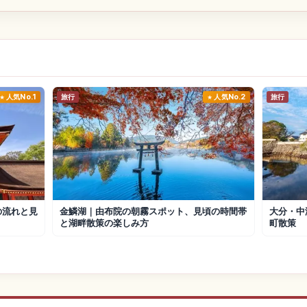
人気No.1
旅行
人気No.2
旅行
の流れと見
金鱗湖｜由布院の朝霧スポット、見頃の時間帯
大分・中
と湖畔散策の楽しみ方
町散策