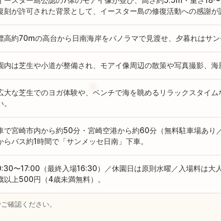
イースター島公認の7体のモアイ像が並び、高さ約5.5m・重さ18
復刻が許可された背景として、イースター島の修復活動への感謝が
標高約70mの高台から日南海岸をパノラマで見渡せ、夕暮れはサ
園内は芝生や小道が整備され、モアイ像周辺の散策や写真撮影、海
広大な芝生でのヨガ体験や、ベンチで海を眺めるリラックスタイムな
い。
車で宮崎市内から約50分・宮崎空港から約60分（無料駐車場あり／
からバス約1時間で「サンメッセ日南」下車。
9:30〜17:00（最終入場16:30）／休園日は原則水曜／入場料は大人
歳以上500円（4歳未満無料）。
でご確認ください。