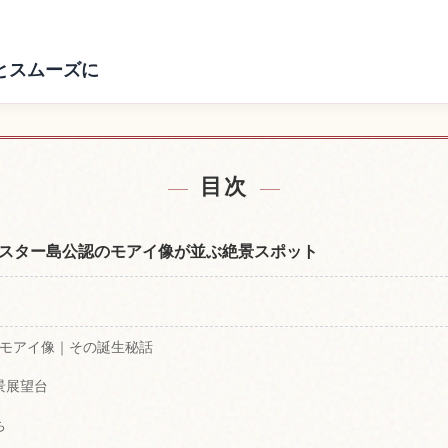
とスムーズに
付近の宿を探す
サンメッセ日
↗
目次
スター島公認のモアイ像が並ぶ絶景スポット
体のモアイ像｜その誕生秘話
景展望台
ち