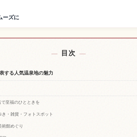
ムーズに
近の宿を探す
由布院温泉
↗
目次
表する人気温泉地の魅力
風呂で至福のひとときを
べ歩き・雑貨・フォトスポット
美術館めぐり