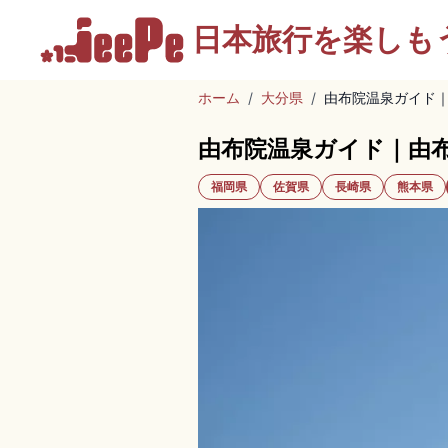
日本旅行を
楽しも
ホーム
/
大分県
/
由布院温泉ガイド
由布院温泉ガイド｜由
福岡県
佐賀県
長崎県
熊本県