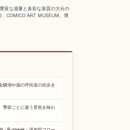
る豊富な湯量と多彩な泉質の大分の
OMICO ART MUSEUM、博
金鱗湖や湯の坪街道の街歩き
、季節ごとに違う景色を味わ
B-speak・湯布院フロー