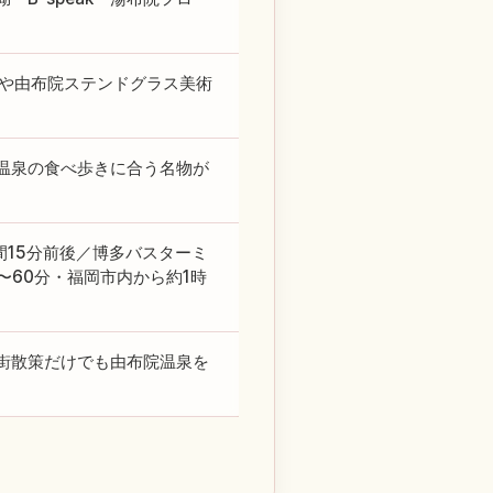
術館）や由布院ステンドグラス美術
温泉の食べ歩きに合う名物が
間15分前後／博多バスターミ
〜60分・福岡市内から約1時
街散策だけでも由布院温泉を