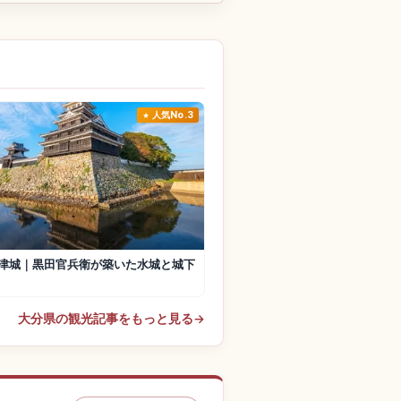
人気No.3
津城｜黒田官兵衛が築いた水城と城下
大分県の観光記事をもっと見る
→