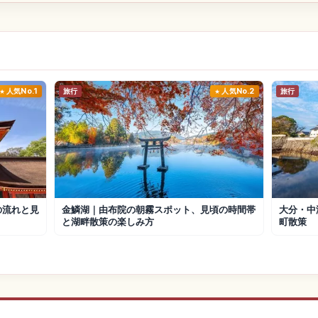
人気No.1
旅行
人気No.2
旅行
の流れと見
金鱗湖｜由布院の朝霧スポット、見頃の時間帯
大分・中
と湖畔散策の楽しみ方
町散策