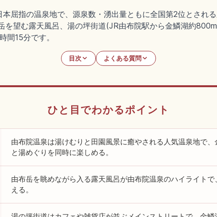
日本屈指の温泉地で、源泉数・湧出量ともに全国第2位とされ
岳を望む露天風呂、湯の坪街道(JR由布院駅から金鱗湖約800m)、C
時間15分です。
目次
よくある質問
ひと目でわかるポイント
由布院温泉は湯けむりと田園風景に癒やされる人気温泉地で、
と湯めぐりを同時に楽しめる。
由布岳を眺めながら入る露天風呂が由布院温泉のハイライトで
える。
湯の坪街道はカフェや雑貨店が並ぶメインストリートで、金鱗湖・