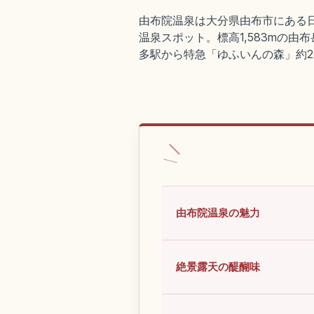
由布院温泉は大分県由布市にある
温泉スポット。標高1,583mの由布
多駅から特急「ゆふいんの森」約2
由布院温泉の魅力
絶景露天の醍醐味