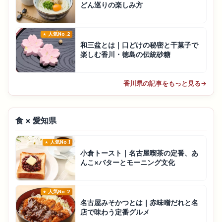
どん巡りの楽しみ方
人気No.2
和三盆とは｜口どけの秘密と干菓子で
楽しむ香川・徳島の伝統砂糖
香川県の記事をもっと見る
→
食 × 愛知県
人気No.1
小倉トースト｜名古屋喫茶の定番、あ
んこ×バターとモーニング文化
人気No.2
名古屋みそかつとは｜赤味噌だれと名
店で味わう定番グルメ