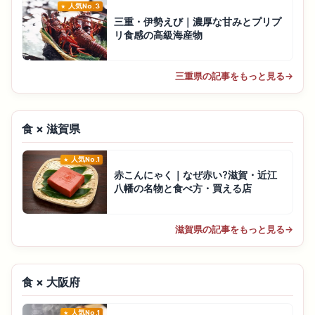
人気No.3
三重・伊勢えび｜濃厚な甘みとプリプ
リ食感の高級海産物
三重県の記事をもっと見る
→
食 × 滋賀県
人気No.1
赤こんにゃく｜なぜ赤い?滋賀・近江
八幡の名物と食べ方・買える店
滋賀県の記事をもっと見る
→
食 × 大阪府
人気No.1