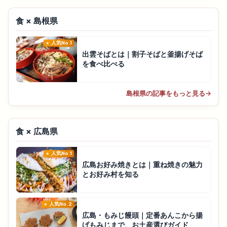
食 × 島根県
人気No.1
出雲そばとは｜割子そばと釜揚げそば
を食べ比べる
島根県の記事をもっと見る
→
食 × 広島県
人気No.1
広島お好み焼きとは｜重ね焼きの魅力
とお好み村を知る
人気No.2
広島・もみじ饅頭｜定番あんこから揚
げもみじまで、お土産選びガイド