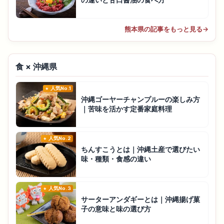
の違いと甘口醤油の食べ方
熊本県の記事をもっと見る
→
食 × 沖縄県
人気No.1
沖縄ゴーヤーチャンプルーの楽しみ方
｜苦味を活かす定番家庭料理
人気No.2
ちんすこうとは｜沖縄土産で選びたい
味・種類・食感の違い
人気No.3
サーターアンダギーとは｜沖縄揚げ菓
子の意味と味の選び方