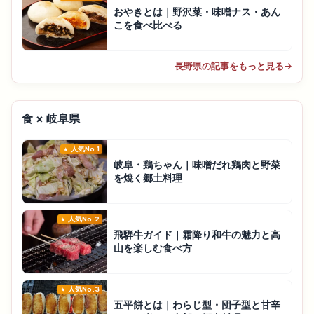
おやきとは｜野沢菜・味噌ナス・あん
こを食べ比べる
長野県の記事をもっと見る
→
食 × 岐阜県
人気No.1
岐阜・鶏ちゃん｜味噌だれ鶏肉と野菜
を焼く郷土料理
人気No.2
飛騨牛ガイド｜霜降り和牛の魅力と高
山を楽しむ食べ方
人気No.3
五平餅とは｜わらじ型・団子型と甘辛