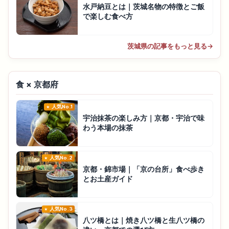
水戸納豆とは｜茨城名物の特徴とご飯
で楽しむ食べ方
茨城県の記事をもっと見る
→
食 × 京都府
人気No.1
宇治抹茶の楽しみ方｜京都・宇治で味
わう本場の抹茶
人気No.2
京都・錦市場｜「京の台所」食べ歩き
とお土産ガイド
人気No.3
八ツ橋とは｜焼き八ツ橋と生八ツ橋の