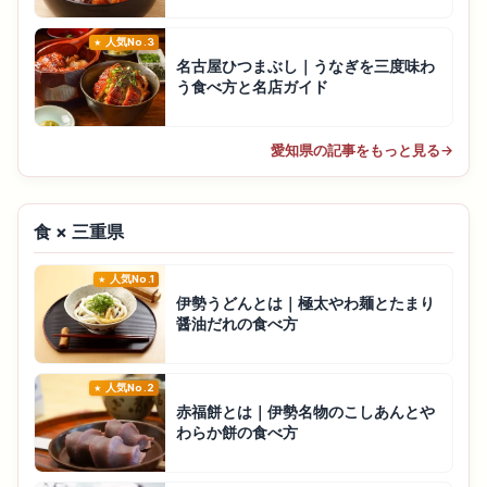
人気No.3
名古屋ひつまぶし｜うなぎを三度味わ
う食べ方と名店ガイド
愛知県の記事をもっと見る
→
食 × 三重県
人気No.1
伊勢うどんとは｜極太やわ麺とたまり
醤油だれの食べ方
人気No.2
赤福餅とは｜伊勢名物のこしあんとや
わらか餅の食べ方