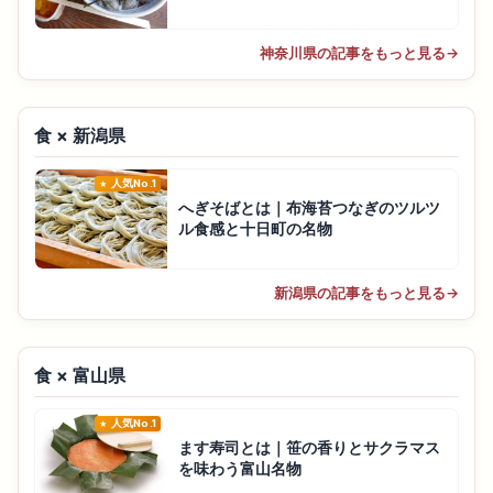
神奈川県の記事をもっと見る
→
食 × 新潟県
人気No.1
へぎそばとは｜布海苔つなぎのツルツ
ル食感と十日町の名物
新潟県の記事をもっと見る
→
食 × 富山県
人気No.1
ます寿司とは｜笹の香りとサクラマス
を味わう富山名物