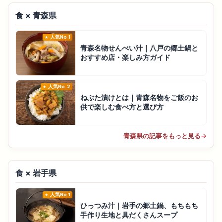
食 × 青森県
人気No.1
青森名物せんべい汁｜八戸の郷土鍋と
おすすめ店・楽しみ方ガイド
人気No.2
ねぶた漬けとは｜青森名物をご飯のお
供で楽しむ食べ方と選び方
青森県の記事をもっと見る
→
食 × 岩手県
人気No.1
ひっつみ汁｜岩手の郷土鍋、もちもち
手作り生地と具だくさんスープ