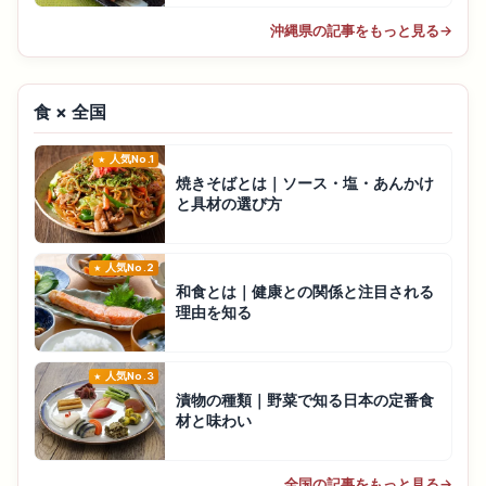
沖縄県の記事をもっと見る
→
食 × 全国
人気No.1
焼きそばとは｜ソース・塩・あんかけ
と具材の選び方
人気No.2
和食とは｜健康との関係と注目される
理由を知る
人気No.3
漬物の種類｜野菜で知る日本の定番食
材と味わい
全国の記事をもっと見る
→