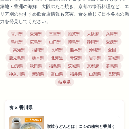
築地・豊洲の海鮮、大阪のたこ焼き、京都の懐石料理など、エ
リア別のおすすめ飲食店情報も充実。食を通じて日本各地の魅
力を発見してください。
香川県
愛知県
三重県
滋賀県
大阪府
兵庫県
島根県
広島県
山口県
徳島県
静岡県
愛媛県
高知県
福岡県
長崎県
熊本県
沖縄県
全国
鹿児島県
栃木県
北海道
青森県
岩手県
宮城県
山形県
秋田県
福島県
茨城県
京都府
群馬県
神奈川県
新潟県
富山県
福井県
山梨県
長野県
岐阜県
食 × 香川県
人気No.1
讃岐うどんとは｜コシの秘密と香川う