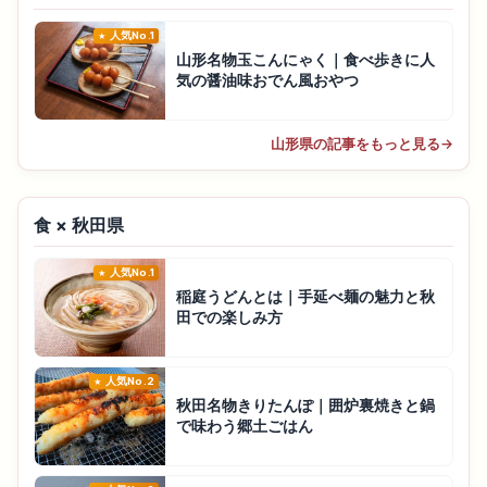
人気No.1
山形名物玉こんにゃく｜食べ歩きに人
気の醤油味おでん風おやつ
山形県の記事をもっと見る
→
食 × 秋田県
人気No.1
稲庭うどんとは｜手延べ麺の魅力と秋
田での楽しみ方
人気No.2
秋田名物きりたんぽ｜囲炉裏焼きと鍋
で味わう郷土ごはん