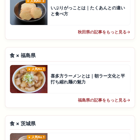
人気No.3
いぶりがっことは｜たくあんとの違い
と食べ方
秋田県の記事をもっと見る
→
食 × 福島県
人気No.1
喜多方ラーメンとは｜朝ラー文化と平
打ち縮れ麺の魅力
福島県の記事をもっと見る
→
食 × 茨城県
人気No.1