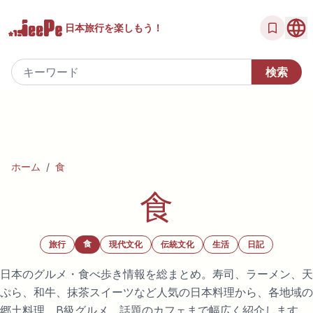
日本旅行を
楽しもう！
ホーム
/
食
食
食
旅行
現代文化
伝統文化
生活
日記
日本のグルメ・食べ歩き情報を総まとめ。寿司、ラーメン、天
ぷら、和牛、抹茶スイーツなど人気の日本料理から、各地域の
郷土料理、B級グルメ、話題のカフェまで幅広く紹介します。