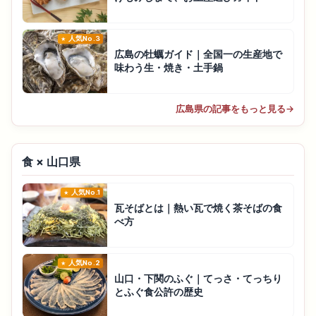
人気No.3
広島の牡蠣ガイド｜全国一の生産地で
味わう生・焼き・土手鍋
広島県の記事をもっと見る
→
食 × 山口県
人気No.1
瓦そばとは｜熱い瓦で焼く茶そばの食
べ方
人気No.2
山口・下関のふぐ｜てっさ・てっちり
とふぐ食公許の歴史