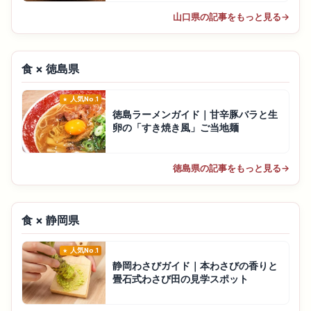
山口県の記事をもっと見る
→
食 × 徳島県
人気No.1
徳島ラーメンガイド｜甘辛豚バラと生
卵の「すき焼き風」ご当地麺
徳島県の記事をもっと見る
→
食 × 静岡県
人気No.1
静岡わさびガイド｜本わさびの香りと
畳石式わさび田の見学スポット