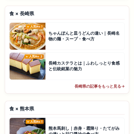
食 × 長崎県
人気No.1
ちゃんぽんと皿うどんの違い｜長崎名
物の麺・スープ・食べ方
人気No.2
長崎カステラとは｜ふわしっとり食感
と伝統銘菓の魅力
長崎県の記事をもっと見る
→
食 × 熊本県
人気No.1
熊本馬刺し｜赤身・霜降り・たてがみ