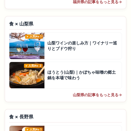
福井県の記事をもっと見る
→
食 × 山梨県
人気No.1
山梨ワインの楽しみ方｜ワイナリー巡
りとブドウ狩り
人気No.2
ほうとう(山梨)｜かぼちゃ味噌の郷土
鍋を本場で味わう
山梨県の記事をもっと見る
→
食 × 長野県
人気No.1