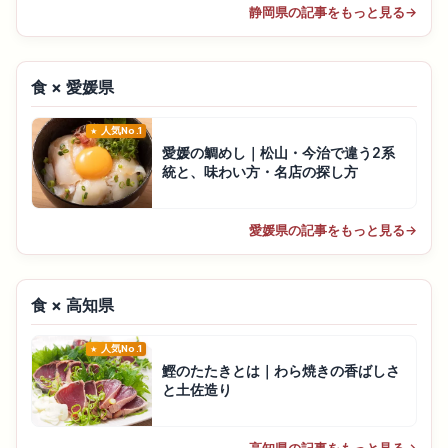
静岡県の記事をもっと見る
→
食 × 愛媛県
人気No.1
愛媛の鯛めし｜松山・今治で違う2系
統と、味わい方・名店の探し方
愛媛県の記事をもっと見る
→
食 × 高知県
人気No.1
鰹のたたきとは｜わら焼きの香ばしさ
と土佐造り