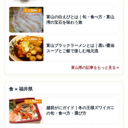
人気No.2
富山の白えびとは｜旬・食べ方・富山
湾の宝石を味わう旅
人気No.3
富山ブラックラーメンとは｜黒い醤油
スープとご飯で楽しむ地元流
富山県の記事をもっと見る
→
食 × 福井県
人気No.1
越前がにガイド｜冬の王様ズワイガニ
の旬・食べ方・選び方