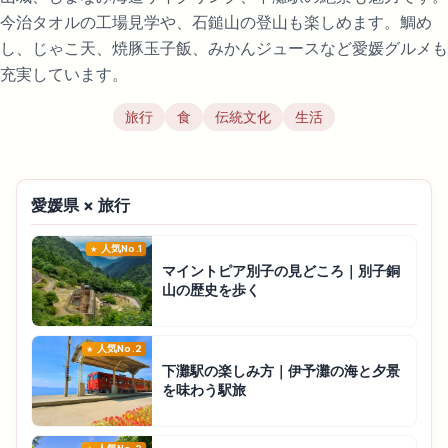
今治タオルの工場見学や、石鎚山の登山も楽しめます。鯛め
し、じゃこ天、焼豚玉子飯、みかんジュースなど愛媛グルメも
充実しています。
旅行
食
伝統文化
生活
愛媛県 × 旅行
人気No.1
マイントピア別子の見どころ｜別子銅
山の歴史を歩く
人気No.2
下灘駅の楽しみ方｜伊予灘の海と夕景
を味わう駅旅