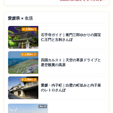
愛媛県 × 生活
人気No.1
石手寺ガイド｜衛門三郎ゆかりの国宝
仁王門と古刹さんぽ
人気No.2
四国カルスト｜天空の草原ドライブと
星空観賞の高原
人気No.3
愛媛・内子町｜白壁の町並みと内子座
のレトロさんぽ
No.4