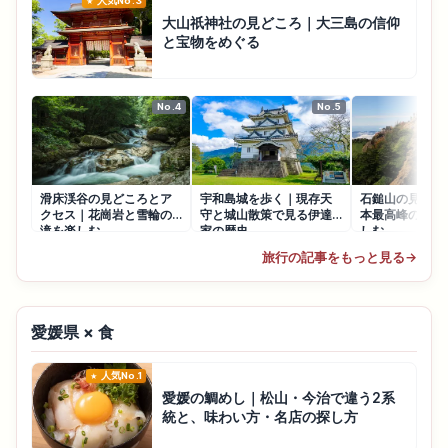
人気No.3
大山祇神社の見どころ｜大三島の信仰
と宝物をめぐる
No.4
No.5
滑床渓谷の見どころとア
宇和島城を歩く｜現存天
石鎚山の見どこ
クセス｜花崗岩と雪輪の
守と城山散策で見る伊達
本最高峰の霊山
滝を楽しむ
家の歴史
しむ
旅行の記事をもっと見る
→
愛媛県 × 食
人気No.1
愛媛の鯛めし｜松山・今治で違う2系
統と、味わい方・名店の探し方