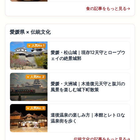
食の記事をもっと見る
→
愛媛県 × 伝統文化
人気No.1
愛媛・松山城｜現存12天守とロープウ
ェイの絶景城郭
人気No.2
愛媛・大洲城｜木造復元天守と肱川の
風景を楽しむ城下町散策
人気No.3
道後温泉の楽しみ方｜本館とレトロな
温泉街を歩く
伝統文化の記事をもっと見る
→