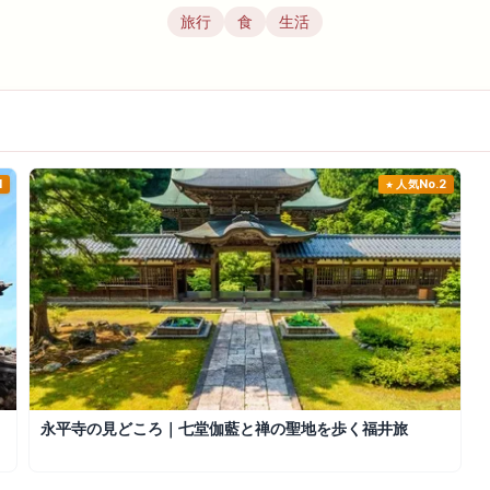
旅行
食
生活
1
人気No.2
永平寺の見どころ｜七堂伽藍と禅の聖地を歩く福井旅