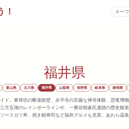
う！
福井県
福井県
富山県
石川県
山梨県
長野県
岐阜県
静岡県
イド。東尋坊の断崖絶壁、永平寺の荘厳な禅寺体験、恐竜博物
三方五湖のレインボーラインや、一乗谷朝倉氏遺跡の歴史散策
ソースカツ丼、焼き鯖寿司など福井グルメも充実。あわら温泉