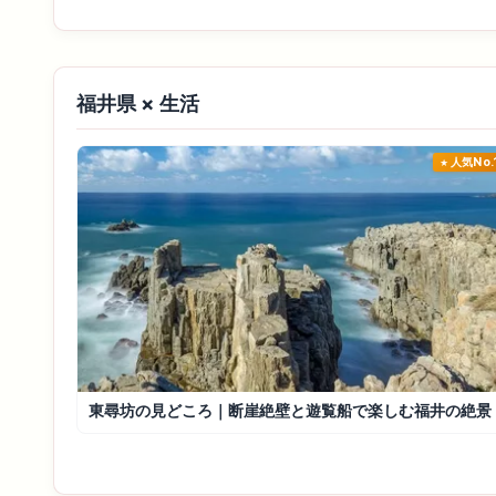
福井県 × 生活
人気No.
東尋坊の見どころ｜断崖絶壁と遊覧船で楽しむ福井の絶景