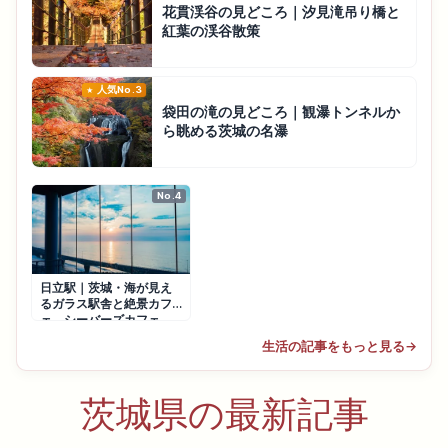
花貫渓谷の見どころ｜汐見滝吊り橋と
紅葉の渓谷散策
人気No.3
袋田の滝の見どころ｜観瀑トンネルか
ら眺める茨城の名瀑
No.4
日立駅｜茨城・海が見え
るガラス駅舎と絶景カフ
ェ、シーバーズカフェ
生活の記事をもっと見る
→
茨城県の最新記事