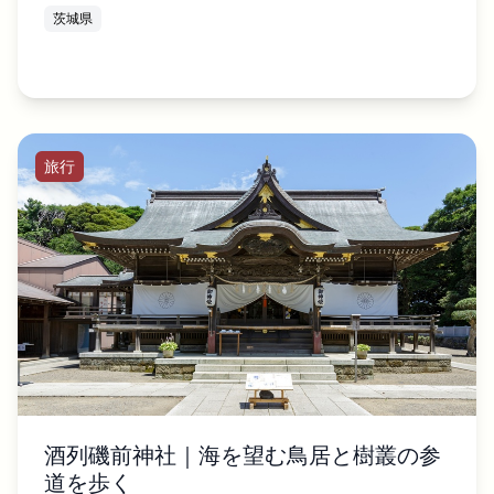
茨城県
旅行
酒列磯前神社｜海を望む鳥居と樹叢の参
道を歩く