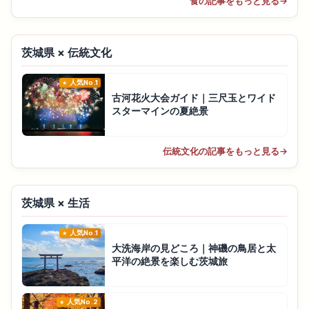
食の記事をもっと見る
→
茨城県 × 伝統文化
人気No.1
古河花火大会ガイド｜三尺玉とワイド
スターマインの夏絶景
伝統文化の記事をもっと見る
→
茨城県 × 生活
人気No.1
大洗海岸の見どころ｜神磯の鳥居と太
平洋の絶景を楽しむ茨城旅
人気No.2