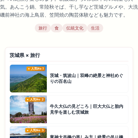
気。あんこう鍋、常陸秋そば、干し芋など茨城グルメや、大洗
磯前神社の海上鳥居、笠間焼の陶芸体験なども魅力です。
旅行
食
伝統文化
生活
茨城県 × 旅行
人気No.1
茨城・筑波山｜双峰の絶景と神社めぐ
りの百名山
人気No.2
牛久大仏の見どころ｜巨大大仏と胎内
見学を楽しむ茨城旅
人気No.3
竜神大吊橋の楽しみ方｜絶景の吊り橋