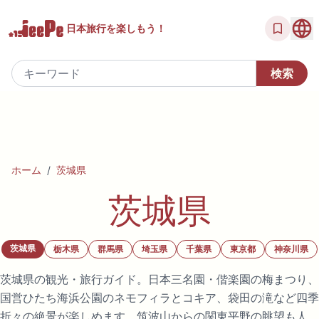
日本旅行を
楽しもう！
ホーム
/
茨城県
茨城県
茨城県
栃木県
群馬県
埼玉県
千葉県
東京都
神奈川県
茨城県の観光・旅行ガイド。日本三名園・偕楽園の梅まつり、
国営ひたち海浜公園のネモフィラとコキア、袋田の滝など四季
折々の絶景が楽しめます。筑波山からの関東平野の眺望も人