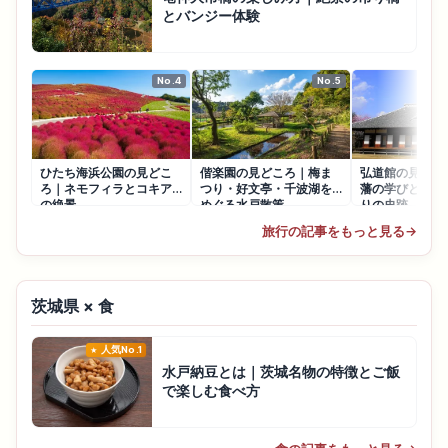
とバンジー体験
No.4
No.5
ひたち海浜公園の見どこ
偕楽園の見どころ｜梅ま
弘道館の見どこ
ろ｜ネモフィラとコキア
つり・好文亭・千波湖を
藩の学びと徳川
の絶景
めぐる水戸散策
りの史跡
旅行の記事をもっと見る
→
茨城県 × 食
人気No.1
水戸納豆とは｜茨城名物の特徴とご飯
で楽しむ食べ方