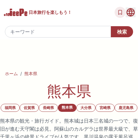
日本旅行を
楽しもう！
ホーム
/
熊本県
熊本県
熊本県
福岡県
佐賀県
長崎県
大分県
宮崎県
鹿児島県
熊本県の観光・旅行ガイド。熊本城は日本三名城の一つで、復
旧が進む天守閣は必見。阿蘇山のカルデラは世界最大級で、草
千里ヶ浜の絶景ドライブが人気です。黒川温泉の露天風呂巡