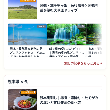
人気No.3
阿蘇・草千里ヶ浜｜放牧風景と阿蘇五
岳を望む大草原ドライブ
No.4
No.5
熊本・長部田海床路の見
鍋ヶ滝の楽しみ方ガイド
熊本・菊池渓谷
どころとアクセス、初め
｜裏見の滝の見どころ・
滝を歩く涼やか
てでもわかる楽しみ方
予約・アクセス完全版
ぽ
旅行の記事をもっと見る
→
熊本県 × 食
人気No.1
熊本馬刺し｜赤身・霜降り・たてがみ
の違いと甘口醤油の食べ方