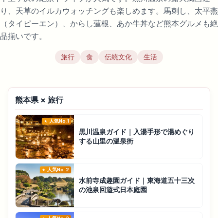
り、天草のイルカウォッチングも楽しめます。馬刺し、太平燕
（タイピーエン）、からし蓮根、あか牛丼など熊本グルメも絶
品揃いです。
旅行
食
伝統文化
生活
熊本県 × 旅行
人気No.1
黒川温泉ガイド｜入湯手形で湯めぐり
する山里の温泉街
人気No.2
水前寺成趣園ガイド｜東海道五十三次
の池泉回遊式日本庭園