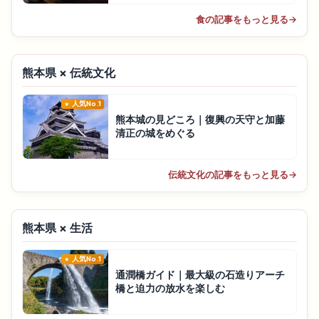
食の記事をもっと見る
→
熊本県 × 伝統文化
人気No.1
熊本城の見どころ｜復興の天守と加藤
清正の城をめぐる
伝統文化の記事をもっと見る
→
熊本県 × 生活
人気No.1
通潤橋ガイド｜最大級の石造りアーチ
橋と迫力の放水を楽しむ