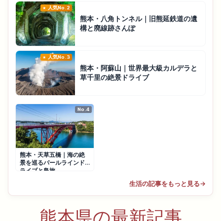
人気No.2
熊本・八角トンネル｜旧熊延鉄道の遺
構と廃線跡さんぽ
人気No.3
熊本・阿蘇山｜世界最大級カルデラと
草千里の絶景ドライブ
No.4
熊本・天草五橋｜海の絶
景を巡るパールラインド
ライブと島旅
生活の記事をもっと見る
→
熊本県の最新記事