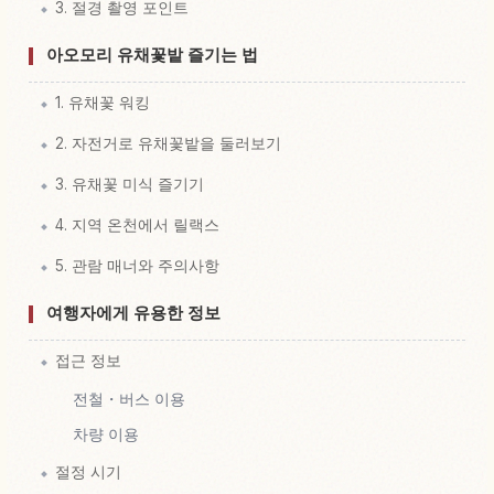
3. 절경 촬영 포인트
아오모리 유채꽃밭 즐기는 법
1. 유채꽃 워킹
2. 자전거로 유채꽃밭을 둘러보기
3. 유채꽃 미식 즐기기
4. 지역 온천에서 릴랙스
5. 관람 매너와 주의사항
여행자에게 유용한 정보
접근 정보
전철・버스 이용
차량 이용
절정 시기