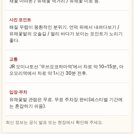
채꽃 마라톤 / 유채꽃 먹거리 / 유채꽃 미로 등.
사진 포인트
해질 무렵이 몽환적인 분위기. 언덕 위에서 내려다보기 /
유채꽃밭의 오솔길 / 멀리 바다가 보이는 포인트가 노리기
좋다.
교통
JR 오미나토선 ‘무쓰요코하마역’에서 차로 약 10~15분, 아
오모리역에서 차로 약 1시간 30분 전후.
입장·주차
유채꽃밭 관람은 무료. 무료 주차장 완비(페스티벌 기간에
는 혼잡하기 쉬움).
최신 정보는 공식 발표 또는 현장에서 확인해 주세요.