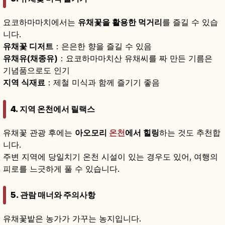
요코하마마치에서는
유채꽃을 활용한 먹거리
를 즐길 수 있습
니다.
유채꽃 디저트
：은은한 향을 즐길 수 있음
유채유(채종유)
：요코하마마치산 유채씨를 짜 만든 기름은
기념품으로도 인기
지역 식재료
：제철 미식과 함께 즐기기 좋음
4. 지역 온천에서 릴랙스
유채꽃 관광 후에는
아오모리
온천
에서 힐링
하는 것도 추천합
니다.
주변 지역에 당일치기 온천 시설이 있는 경우도 있어, 여행의
피로를 느긋하게 풀 수 있습니다.
5. 관람 매너와 주의사항
유채꽃밭은 농가가 가꾸는 농지입니다.