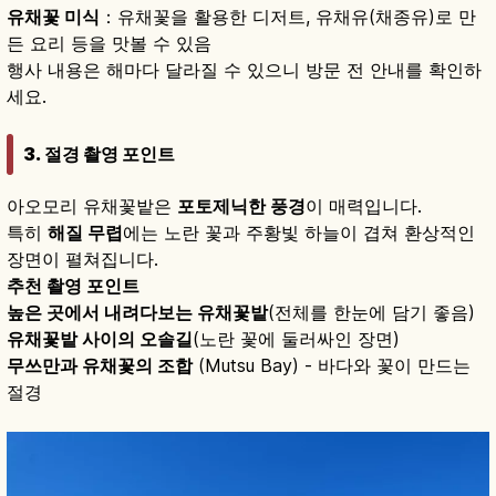
유채꽃 미식
：유채꽃을 활용한 디저트, 유채유(채종유)로 만
든 요리 등을 맛볼 수 있음
행사 내용은 해마다 달라질 수 있으니 방문 전 안내를 확인하
세요.
3. 절경 촬영 포인트
아오모리 유채꽃밭은
포토제닉한 풍경
이 매력입니다.
특히
해질 무렵
에는 노란 꽃과 주황빛 하늘이 겹쳐 환상적인
장면이 펼쳐집니다.
추천 촬영 포인트
높은 곳에서 내려다보는 유채꽃밭
(전체를 한눈에 담기 좋음)
유채꽃밭 사이의 오솔길
(노란 꽃에 둘러싸인 장면)
무쓰만과 유채꽃의 조합
(Mutsu Bay) - 바다와 꽃이 만드는
절경