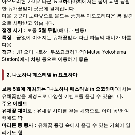
아오모리현 가미키타군
요코하마마치
에서는 봄이 되면 광활
한 유채꽃밭이 곳곳에 펼쳐집니다.
마을 곳곳이 노란빛으로 물드는 풍경은 아오모리다운 봄 절경
으로 사랑받고 있습니다.
절정 시기
：보통
5월 무렵
(해마다 변동)
특징
：끝없이 이어지는 유채꽃밭과 파란 하늘의 대비가 아름
다움
접근
：JR 오미나토선 ‘무쓰요코하마역’(Mutsu-Yokohama
Station)에서 차량 등으로 이동하기 좋음
2. 나노하나 페스티벌 in 요코하마
보통 5월에 개최되는 “나노하나 페스티벌 in 요코하마”
에서는
유채꽃밭을 배경으로 다양한 이벤트를 즐길 수 있습니다.
주요 이벤트
유채꽃 대미로
：유채꽃 사이를 걷는 체험으로, 아이 동반 여
행에도 딱
마라톤 등 행사
：유채꽃 풍경 속에서 즐길 수 있는 기획이 열
리기도 함