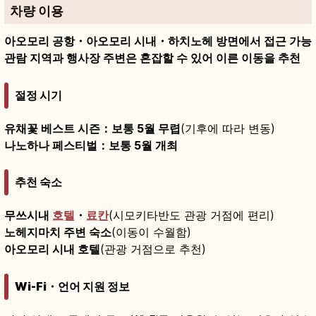
차량 이용
아오모리 공항・아오모리 시내・하치노헤 방면에서 접근 가능
관람 지역과 행사장 주변은 혼잡할 수 있어 이른 이동을 추천
절정 시기
유채꽃 베스트 시즌：보통 5월 무렵
(기후에 따라 변동)
나노하나 페스티벌：보통 5월 개최
추천 숙소
무쓰시내
호텔
・
료칸
(시모키타반도 관광 거점에 편리)
노헤지마치 주변 숙소
(이동이 수월함)
아오모리 시내 호텔
(관광 거점으로 추천)
Wi-Fi・언어 지원 정보