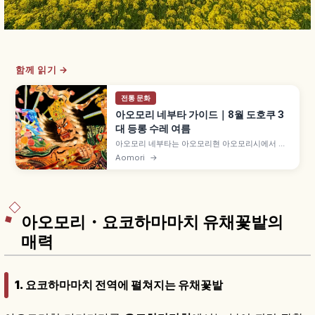
함께 읽기 →
전통 문화
아오모리 네부타 가이드｜8월 도호쿠 3
대 등롱 수레 여름
아오모리 네부타는 아오모리현 아오모리시에서 매
년 8월 2~7일 열리는 도호쿠 3대 축제로, 국가 중요
Aomori
→
무형민속문화재입니다. 사카노우에노 다무라마로
전설 등 유래 다수, 거대 네부타(폭 약 9m·높이 약
5m) 행진, 하네토 '랏세라' 구호, 100만 명 인파 등
을 함께 안내합니다.
아오모리・요코하마마치 유채꽃밭의
매력
1. 요코하마마치 전역에 펼쳐지는 유채꽃밭