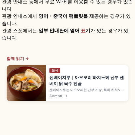
관광 안내소 등에서 무료 Wi-Fi를 이용할 수 있는 경우가 있습
니다.
관광 안내소에서
영어・중국어 팸플릿을 제공
하는 경우가 있
습니다.
관광 스폿에서는
일부 안내판에 영어
표
기
가 있는 경우가 있
습니다.
함께 읽기 →
음식
센베이지루｜아오모리 하치노헤 난부 센
베이 닭 육수 전골
센베이지루는 아오모리현 난부 지방, 특히 하치노헤
시의 향토 전골로, 닭 육수 간장 국물에 전골 전용
Aomori
→
'오쓰유 센베이'를 넣어 끓입니다. 농림수산성 농산
어촌 향토요리 100선, 아오모리 샤모로쿠 닭과 우
엉·당근·버섯, 미나토 쇼쿠도·민게이 요리 쿠라 등을
함께 안내합니다.