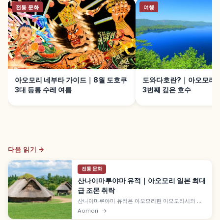
전통 문화
여행
아오모리 네부타 가이드｜8월 도호쿠
도와다호란?｜아오모리·
3대 등롱 수레 여름
3번째 깊은 호수
다음 읽기 →
전통 문화
산나이마루야마 유적｜아오모리 일본 최대
급 조몬 취락
산나이마루야마 유적은 아오모리현 아오모리시의 일
본 최대급 조몬 시대 취락 유적으로, '홋카이도·북동북
Aomori
→
의 조몬 유적군' 세계문화유산에 등재되었습니다. 발