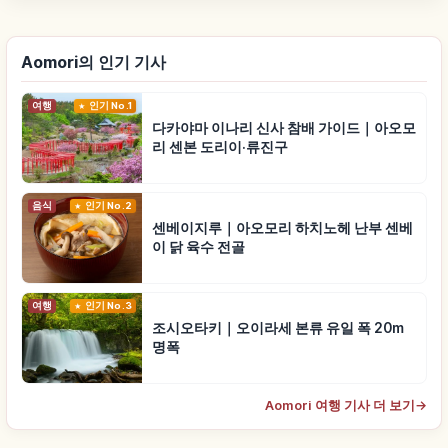
Aomori의 인기 기사
여행
인기 No.1
다카야마 이나리 신사 참배 가이드｜아오모
리 센본 도리이·류진구
음식
인기 No.2
센베이지루｜아오모리 하치노헤 난부 센베
이 닭 육수 전골
여행
인기 No.3
조시오타키｜오이라세 본류 유일 폭 20m
명폭
Aomori 여행 기사 더 보기
→