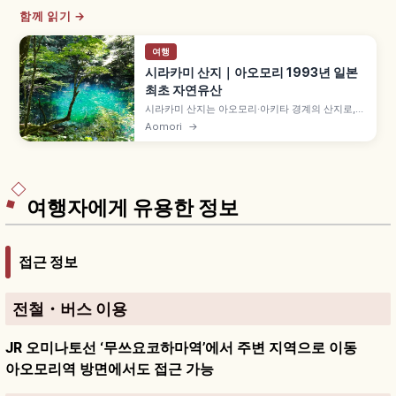
함께 읽기 →
여행
시라카미 산지｜아오모리 1993년 일본
최초 자연유산
시라카미 산지는 아오모리·아키타 경계의 산지로,
1993년 야쿠시마와 함께 유네스코 세계자연유산에
Aomori
→
일본 최초로 등재되었습니다. 광대한 약 1,300㎢ 중
등록 구역 약 17,000ha 너도밤나무 원생림과 후카
우라마치 주니코·아오이케, 안몬 폭포 트레킹 코스
까지 함께 살펴봅니다.
여행자에게 유용한 정보
접근 정보
전철・버스 이용
JR 오미나토선 ‘무쓰요코하마역’에서 주변 지역으로 이동
아오모리역 방면에서도 접근 가능