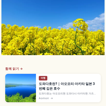
함께 읽기 →
여행
도와다호란?｜아오모리·아키타 일본 3
번째 깊은 호수
도와다호는 아오모리현 도와다시·아키타현 가즈노
군 고사카마치 경계의 칼데라호로, 면적 약 59.8㎢·
Aomori
→
최대 수심 326.8m 일본 3번째로 깊은 호수입니다.
약 20만 년 전 이중 칼데라 형성, 「도와다 블루」