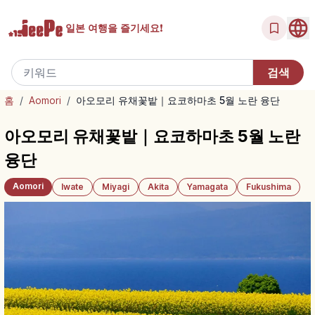
일본 여행을
즐기세요!
홈
/
Aomori
/
아오모리 유채꽃밭｜요코하마초 5월 노란 융단
아오모리 유채꽃밭｜요코하마초 5월 노란
융단
Aomori
Iwate
Miyagi
Akita
Yamagata
Fukushima