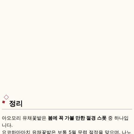
정리
아오모리 유채꽃밭은
봄에 꼭 가볼 만한 절경 스폿
중 하나입
니다.
요코하마마치 유채꽃밭은 보통 5월 무렵 절정을 맞으며, 나노