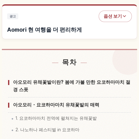
옵션 보기
광고
Aomori 현 여행을 더 편리하게
목차
Aomori 현 근처 숙소 찾기
↗
Aomori 현 체험 찾기
↗
아오모리 유채꽃밭이란? 봄에 가볼 만한 요코하마마치 절
경 스폿
아오모리・요코하마마치 유채꽃밭의 매력
1. 요코하마마치 전역에 펼쳐지는 유채꽃밭
2. 나노하나 페스티벌 in 요코하마