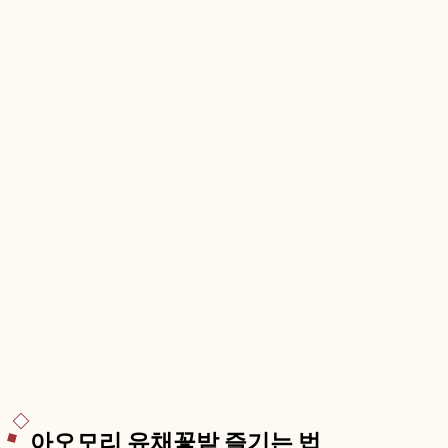
호수색, 도와다하치만타이 국립공원 등을 함께 안내
합니다.
아오모리 유채꽃밭 즐기는 법