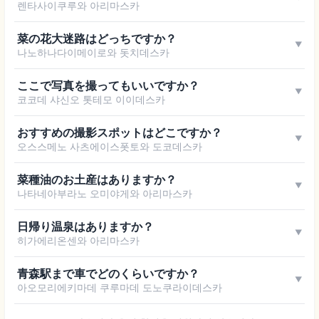
렌타사이쿠루와 아리마스카
菜の花大迷路はどっちですか？
▼
나노하나다이메이로와 돗치데스카
ここで写真を撮ってもいいですか？
▼
코코데 샤신오 톳테모 이이데스카
おすすめの撮影スポットはどこですか？
▼
오스스메노 사츠에이스폿토와 도코데스카
菜種油のお土産はありますか？
▼
나타네아부라노 오미야게와 아리마스카
日帰り温泉はありますか？
▼
히가에리온센와 아리마스카
青森駅まで車でどのくらいですか？
▼
아오모리에키마데 쿠루마데 도노쿠라이데스카