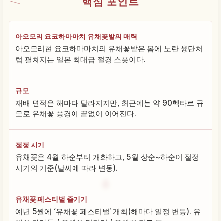
핵심 포인트
아오모리 요코하마마치 유채꽃밭의 매력
아오모리현 요코하마마치의 유채꽃밭은 봄에 노란 융단처
럼 펼쳐지는 일본 최대급 절경 스폿이다.
규모
재배 면적은 해마다 달라지지만, 최근에는 약 90헥타르 규
모로 유채꽃 풍경이 끝없이 이어진다.
절정 시기
유채꽃은 4월 하순부터 개화하고, 5월 상순~하순이 절정
시기의 기준(날씨에 따라 변동).
유채꽃 페스티벌 즐기기
예년 5월에 ‘유채꽃 페스티벌’ 개최(해마다 일정 변동). 유