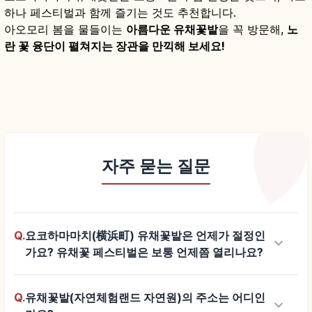
하나 페스티벌과 함께 즐기는 것도 추천합니다.
아오모리 봄을 물들이는
아름다운 유채꽃밭
을 꼭 방문해,
노
란 꽃 융단이 펼쳐지는 장관을 만끽해 보세요!
자주 묻는 질문
Q.
요코하마마치(横浜町) 유채꽃밭은 언제가 절정인
keyboard_arrow_down
가요? 유채꽃 페스티벌은 보통 언제쯤 열리나요?
Q.
유채꽃밭(자연체험랜드 자연원)의 주소는 어디인
keyboard_arrow_down