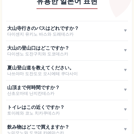
유용한 일본어 표현
大山寺行きのバスはどれですか？
▼
다이센지 유키노 바스와 도레데스카
大山の登山口はどこですか？
▼
다이센노 도잔구치와 도코데스카
夏山登山道を教えてください。
▼
나쓰야마 도잔도오 오시에테 쿠다사이
山頂まで何時間ですか？
▼
산초오마데 난지칸데스카
トイレはこの近くですか？
▼
토이레와 코노 치카쿠데스카
飲み物はどこで買えますか？
▼
노미모노와 도코데 카에마스카