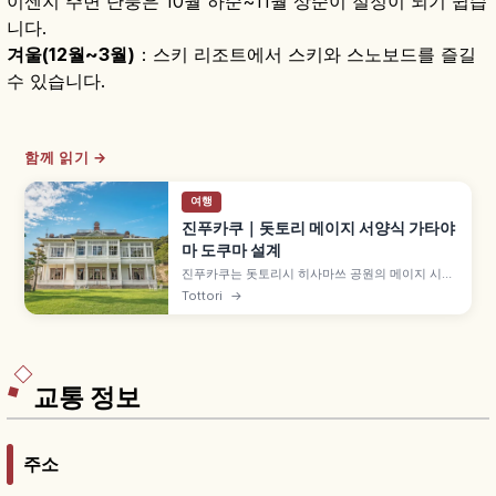
이센지 주변 단풍은 10월 하순~11월 상순이 절정이 되기 쉽습
니다.
겨울(12월~3월)
：스키 리조트에서 스키와 스노보드를 즐길
수 있습니다.
함께 읽기 →
여행
진푸카쿠｜돗토리 메이지 서양식 가타야
마 도쿠마 설계
진푸카쿠는 돗토리시 히사마쓰 공원의 메이지 시대
서양식 건축으로, 옛 돗토리번 번주 이케다 나카히
Tottori
→
로 후작이 황태자 요시히토 친왕(다이쇼 천황) 산인
행계 숙박 시설로 건설했습니다. 가타야마 도쿠마
설계 프렌치 르네상스 양식 백악 목조, 본관 보수 공
사 휴관 등을 함께 안내합니다.
교통 정보
주소