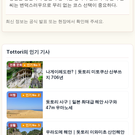
씨는 변덕스러우므로 무리 없는 코스 선택이 중요하다.
최신 정보는 공식 발표 또는 현장에서 확인해 주세요.
Tottori의 인기 기사
전통 문화
인기 No.1
나게이레도란?｜돗토리 미토쿠산 산부쓰
지 706년
여행
인기 No.2
돗토리 사구｜일본 최대급 해안 사구와
47m 우마노세
생활
인기 No.3
우라도메 해안｜돗토리 이와미초 산인해안