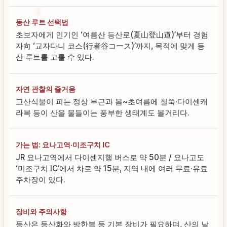
등산 루트 선택법
초보자에게 인기인 ‘여름산 등산로(夏山登山道)’부터 경험
자向 ‘교자다니 코스(行者谷コース)’까지, 목적에 맞게 등
산 루트를 고를 수 있다.
자연 관찰의 즐거움
고산식물이 피는 정상 부근과 봄~초여름에 철쭉·다이센캐
라복 등이 산을 물들이는 풍부한 생태계도 볼거리다.
가는 법: 요나고역·미조구치 IC
JR 요나고역에서 다이센지행 버스로 약 50분 / 요나고도
‘미조구치 IC’에서 차로 약 15분, 지역 내에 여러 무료·유료
주차장이 있다.
장비와 주의사항
등산은 등산화와 방한복 등 기본 장비가 필요하며, 산의 날