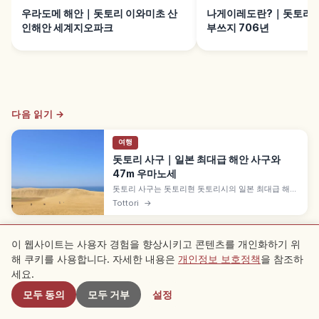
우라도메 해안｜돗토리 이와미초 산
나게이레도란?｜돗토리 
인해안 세계지오파크
부쓰지 706년
다음 읽기 →
여행
돗토리 사구｜일본 최대급 해안 사구와
47m 우마노세
돗토리 사구는 돗토리현 돗토리시의 일본 최대급 해안
사구로, 동서 약 16km·남북 약 2.4km 규모입니다. 센
Tottori
→
다이가와가 운반한 모래가 형성한 국가 천연기념물·산
인해안 국립공원 특별보호지구, 높이 약 47m '우마노
세' 사구, 낙타 라이딩, 패러글라이더, 모래미술관 등을
함께 안내합니다.
이 웹사이트는 사용자 경험을 향상시키고 콘텐츠를 개인화하기 위
※ 기사 내용은 작성 시점의 정보를 기반으로 하며, 현재 상황과 다를 수 있습니다.
해 쿠키를 사용합니다. 자세한 내용은
개인정보 보호정책
을 참조하
근처 스팟
또한 게재된 내용의 정확성과 완전성을 보장하지 않으므로 양해 부탁드립니다.
세요.
광고
본 기사에는 광고(제휴 링크)가 포함될 수 있으며, 링크를 통한 예약 시 운영
자가 수수료를 받을 수 있습니다.
모두 동의
모두 거부
설정