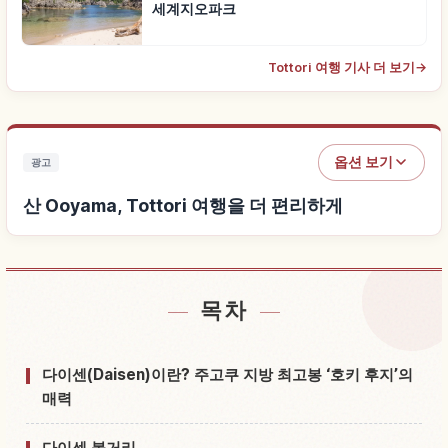
세계지오파크
Tottori 여행 기사 더 보기
→
옵션 보기
광고
산 Ooyama, Tottori 여행을 더 편리하게
목차
산 Ooyama, Tottori 근처 숙소 찾기
↗
산 Ooyama, Tottori 체험 찾기
↗
다이센(Daisen)이란? 주고쿠 지방 최고봉 ‘호키 후지’의
매력
다이센 볼거리