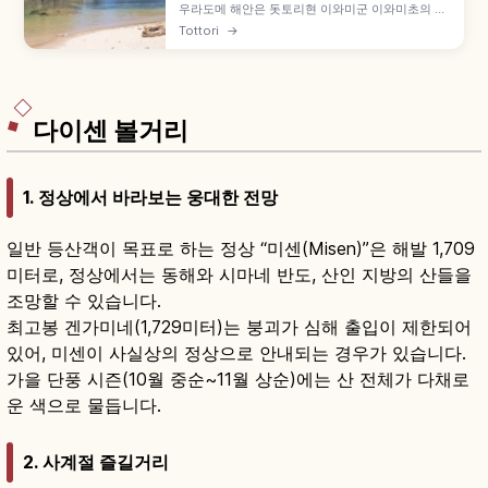
우라도메 해안은 돗토리현 이와미군 이와미초의 해
안선으로, 산인해안 유네스코 세계지오파크의 일부,
Tottori
→
동서 약 15km 리아스식 해안입니다. 화강암 절벽·
기암·해식동굴, '산인의 마쓰시마', 메이지 27년
(1894년) 개장 우라도메 해수욕장, 약 40분 섬 일
주 유람선 등을 함께 안내합니다.
다이센 볼거리
1. 정상에서 바라보는 웅대한 전망
일반 등산객이 목표로 하는 정상 “미센(Misen)”은 해발 1,709
미터로, 정상에서는 동해와 시마네 반도, 산인 지방의 산들을
조망할 수 있습니다.
최고봉 겐가미네(1,729미터)는 붕괴가 심해 출입이 제한되어
있어, 미센이 사실상의 정상으로 안내되는 경우가 있습니다.
가을 단풍 시즌(10월 중순~11월 상순)에는 산 전체가 다채로
운 색으로 물듭니다.
2. 사계절 즐길거리