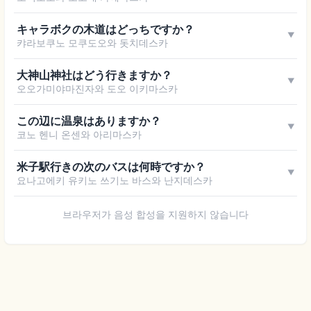
キャラボクの木道はどっちですか？
▼
캬라보쿠노 모쿠도오와 돗치데스카
大神山神社はどう行きますか？
▼
오오가미야마진자와 도오 이키마스카
この辺に温泉はありますか？
▼
코노 헨니 온센와 아리마스카
米子駅行きの次のバスは何時ですか？
▼
요나고에키 유키노 쓰기노 바스와 난지데스카
브라우저가 음성 합성을 지원하지 않습니다