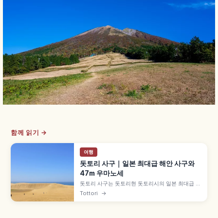
함께 읽기 →
여행
돗토리 사구｜일본 최대급 해안 사구와
47m 우마노세
돗토리 사구는 돗토리현 돗토리시의 일본 최대급 해
안 사구로, 동서 약 16km·남북 약 2.4km 규모입니
Tottori
→
다. 센다이가와가 운반한 모래가 형성한 국가 천연
기념물·산인해안 국립공원 특별보호지구, 높이 약
47m '우마노세' 사구, 낙타 라이딩, 패러글라이더,