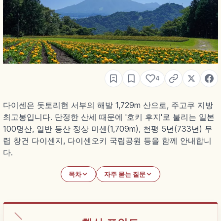
4
다이센은 돗토리현 서부의 해발 1,729m 산으로, 주고쿠 지방
최고봉입니다. 단정한 산세 때문에 '호키 후지'로 불리는 일본
100명산, 일반 등산 정상 미센(1,709m), 천평 5년(733년) 무
렵 창건 다이센지, 다이센오키 국립공원 등을 함께 안내합니
다.
목차
자주 묻는 질문