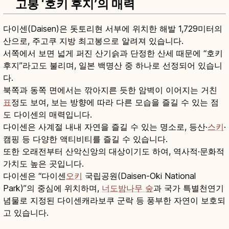
고봉 ‘호키 후지’의 매력
다이센(Daisen)은 돗토리현 서부에 위치한 해발 1,729미터의
산으로, 주고쿠 지방 최고봉으로 알려져 있습니다.
서쪽에서 보면 넓게 퍼진 산기슭과 단정한 산세 때문에 “호키
후지”라고도 불리며, 일본 백명산 중 하나로 선정되어 있습니
다.
북쪽과 동쪽 면에서는 깎아지른 듯한 암벽이 이어지는 거친
표
정도 보여, 보는 방향에 따라 다른 모습을 즐길 수 있는 점
도 다이센의 매력입니다.
다이센은 사계절 내내 자연을 즐길 수 있는 명소로, 등산·
스키
·
캠핑 등 다양한 액티비티를 즐길 수 있습니다.
또한 오래전부터 산악신앙의 대상이기도 하여, 역사적·문화적
가치도 높은 곳입니다.
다이센은 “다이센
오키
국립공원(Daisen-Oki National
Park)”의 중심에 위치하며,
너도밤나무 숲
과 국가 특별천연기
념물로 지정된 다이센캐라보쿠 군락 등 풍부한 자연이 보호되
고 있습니다.