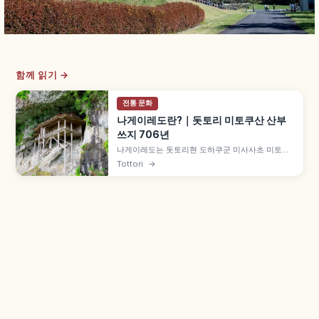
함께 읽기 →
전통 문화
나게이레도란?｜돗토리 미토쿠산 산부
쓰지 706년
나게이레도는 돗토리현 도하쿠군 미사사초 미토쿠
산 산부쓰지의 오쿠노인으로, 절벽에 세워진 가케즈
Tottori
→
쿠리 국보 건축입니다. 게이운 3년(706년) 엔노교
자 개창, 헤이안 후기 건축, 가즈라자카·구사리자카
수행의 길, 8:00~15:00 접수, 2015년 일본유산 등
을 함께 안내합니다.