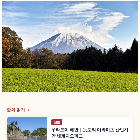
함께 읽기 →
생활
우라도메 해안｜돗토리 이와미초 산인해
안 세계지오파크