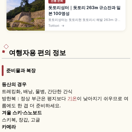
전통 문화
돗토리성터｜돗토리 263m 규쇼잔과 일
본 100명성
돗토리성터는 돗토리현 돗토리시 해발 263m 규쇼
잔의 산성 유적으로, 전국시대 야마나 가문의 거성
Tottori
→
이었습니다. 덴쇼 9년(1581년) 하시바 히데요시 식
량 봉쇄전 '돗토리 굶겨 죽이기'의 무대, 국가 사적·
일본 100명성, 덴큐마루 마키이시가키, 진푸카쿠
중요문화재 등을 함께 안내합니다.
여행자용 편의 정보
준비물과 복장
등산의 경우
트레킹화, 배낭, 물병, 간단한 간식
방한복：정상 부근은 평지보다
기온
이 낮아지기 쉬우므로 여
름에도 한 겹 더 준비하세요.
겨울 스키·스노보드
스키복, 장갑, 고글
카메라